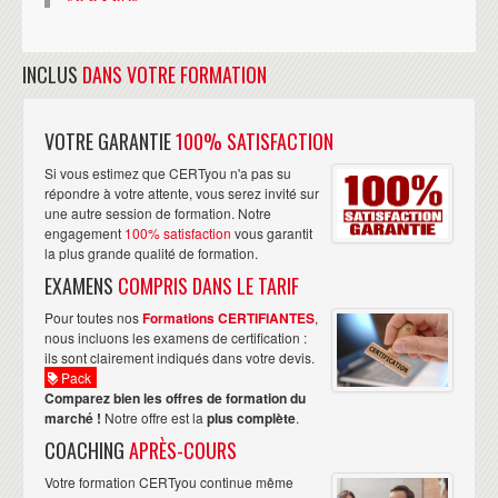
INCLUS
DANS VOTRE FORMATION
VOTRE GARANTIE
100% SATISFACTION
Si vous estimez que CERTyou n'a pas su
répondre à votre attente, vous serez invité sur
une autre session de formation. Notre
engagement
100% satisfaction
vous garantit
la plus grande qualité de formation.
EXAMENS
COMPRIS DANS LE TARIF
Pour toutes nos
Formations CERTIFIANTES
,
nous incluons les examens de certification :
ils sont clairement indiqués dans votre devis.
Pack
Comparez bien les offres de formation du
marché !
Notre offre est la
plus complète
.
COACHING
APRÈS-COURS
Votre formation CERTyou continue même