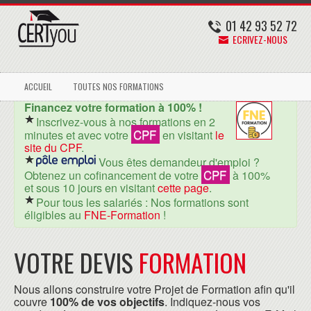
01 42 93 52 72
ECRIVEZ-NOUS
ACCUEIL
TOUTES NOS FORMATIONS
Financez votre formation à 100% !
Inscrivez-vous à nos formations en 2
CPF
minutes et avec votre
en visitant
le
site du CPF
.
Vous êtes demandeur d'emploi ?
CPF
Obtenez un cofinancement de votre
à 100%
et sous 10 jours en visitant
cette page
.
Pour tous les salariés : Nos formations sont
éligibles au
FNE-Formation
!
VOTRE DEVIS
FORMATION
Nous allons construire votre Projet de Formation afin qu'il
couvre
100% de vos objectifs
. Indiquez-nous vos