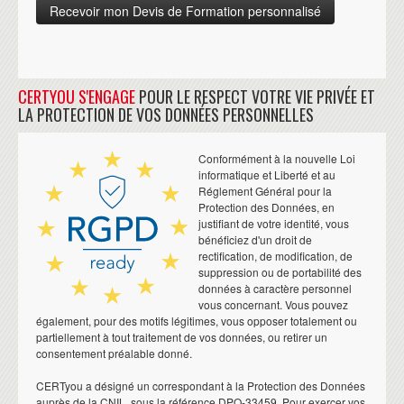
CERTYOU S'ENGAGE
POUR LE RESPECT VOTRE VIE PRIVÉE ET
LA PROTECTION DE VOS DONNÉES PERSONNELLES
Conformément à la nouvelle Loi
informatique et Liberté et au
Réglement Général pour la
Protection des Données, en
justifiant de votre identité, vous
bénéficiez d'un droit de
rectification, de modification, de
suppression ou de portabilité des
données à caractère personnel
vous concernant. Vous pouvez
également, pour des motifs légitimes, vous opposer totalement ou
partiellement à tout traitement de vos données, ou retirer un
consentement préalable donné.
CERTyou a désigné un correspondant à la Protection des Données
auprès de la CNIL, sous la référence DPO-33459. Pour exercer vos