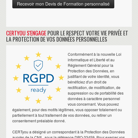
CERTYOU S'ENGAGE
POUR LE RESPECT VOTRE VIE PRIVÉE ET
LA PROTECTION DE VOS DONNÉES PERSONNELLES
Conformément à la nouvelle Loi
informatique et Liberté et au
Réglement Général pour la
Protection des Données, en
justifiant de votre identité, vous
bénéficiez d'un droit de
rectification, de modification, de
suppression ou de portabilité des
données à caractère personnel
vous concernant. Vous pouvez
également, pour des motifs légitimes, vous opposer totalement ou
partiellement à tout traitement de vos données, ou retirer un
consentement préalable donné.
CERTyou a désigné un correspondant à la Protection des Données
auprès de la CNIL, sous la référence DPO-33459. Pour exercer vos