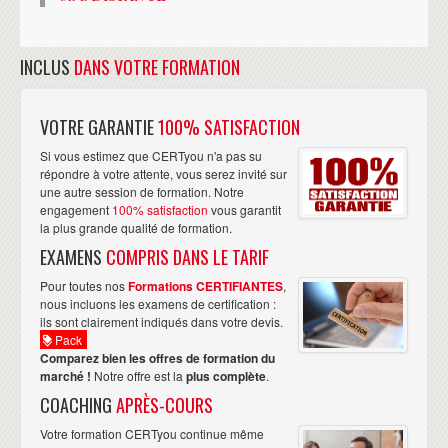
INCLUS
DANS VOTRE FORMATION
VOTRE GARANTIE
100% SATISFACTION
Si vous estimez que CERTyou n'a pas su
répondre à votre attente, vous serez invité sur
une autre session de formation. Notre
engagement
100% satisfaction
vous garantit
la plus grande qualité de formation.
EXAMENS
COMPRIS DANS LE TARIF
Pour toutes nos
Formations CERTIFIANTES
,
nous incluons les examens de certification :
ils sont clairement indiqués dans votre devis.
Pack
Comparez bien les offres de formation du
marché !
Notre offre est la
plus complète
.
COACHING
APRÈS-COURS
Votre formation CERTyou continue même