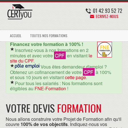
01 42 93 52 72
ECRIVEZ-NOUS
ACCUEIL
TOUTES NOS FORMATIONS
Financez votre formation à 100% !
Inscrivez-vous à nos formations en 2
CPF
minutes et avec votre
en visitant
le
site du CPF
.
Vous êtes demandeur d'emploi ?
CPF
Obtenez un cofinancement de votre
à 100%
et sous 10 jours en visitant
cette page
.
Pour tous les salariés : Nos formations sont
éligibles au
FNE-Formation
!
VOTRE DEVIS
FORMATION
Nous allons construire votre Projet de Formation afin qu'il
couvre
100% de vos objectifs
. Indiquez-nous vos