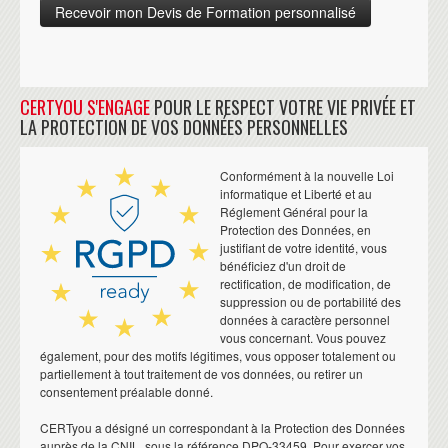
CERTYOU S'ENGAGE
POUR LE RESPECT VOTRE VIE PRIVÉE ET
LA PROTECTION DE VOS DONNÉES PERSONNELLES
Conformément à la nouvelle Loi
informatique et Liberté et au
Réglement Général pour la
Protection des Données, en
justifiant de votre identité, vous
bénéficiez d'un droit de
rectification, de modification, de
suppression ou de portabilité des
données à caractère personnel
vous concernant. Vous pouvez
également, pour des motifs légitimes, vous opposer totalement ou
partiellement à tout traitement de vos données, ou retirer un
consentement préalable donné.
CERTyou a désigné un correspondant à la Protection des Données
auprès de la CNIL, sous la référence DPO-33459. Pour exercer vos