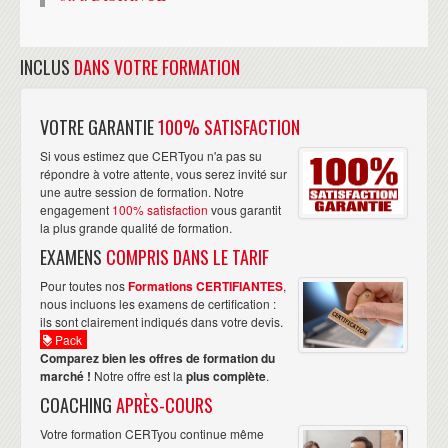
INCLUS
DANS VOTRE FORMATION
VOTRE GARANTIE
100% SATISFACTION
Si vous estimez que CERTyou n'a pas su
répondre à votre attente, vous serez invité sur
une autre session de formation. Notre
engagement
100% satisfaction
vous garantit
la plus grande qualité de formation.
EXAMENS
COMPRIS DANS LE TARIF
Pour toutes nos
Formations CERTIFIANTES
,
nous incluons les examens de certification :
ils sont clairement indiqués dans votre devis.
Pack
Comparez bien les offres de formation du
marché !
Notre offre est la
plus complète
.
COACHING
APRÈS-COURS
Votre formation CERTyou continue même