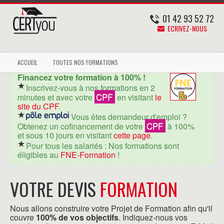
01 42 93 52 72
ECRIVEZ-NOUS
ACCUEIL
TOUTES NOS FORMATIONS
Financez votre formation à 100% !
Inscrivez-vous à nos formations en 2
CPF
minutes et avec votre
en visitant
le
site du CPF
.
Vous êtes demandeur d'emploi ?
CPF
Obtenez un cofinancement de votre
à 100%
et sous 10 jours en visitant
cette page
.
Pour tous les salariés : Nos formations sont
éligibles au
FNE-Formation
!
VOTRE DEVIS
FORMATION
Nous allons construire votre Projet de Formation afin qu'il
couvre
100% de vos objectifs
. Indiquez-nous vos