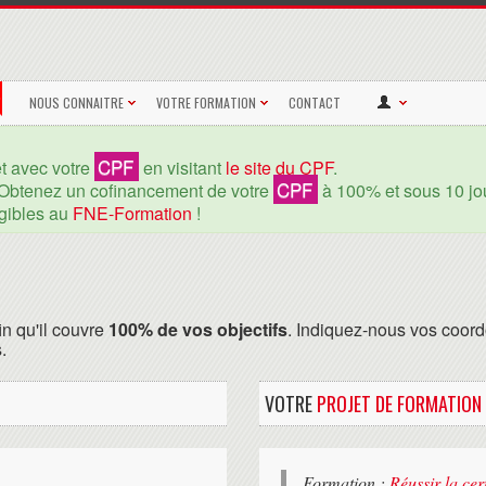
NOUS CONNAITRE
VOTRE FORMATION
CONTACT
CPF
et avec votre
en visitant
le site du CPF
.
CPF
Obtenez un cofinancement de votre
à 100% et sous 10 jou
igibles au
FNE-Formation
!
in qu'il couvre
100% de vos objectifs
. Indiquez-nous vos coord
.
VOTRE
PROJET DE FORMATION
Formation :
Réussir la cer