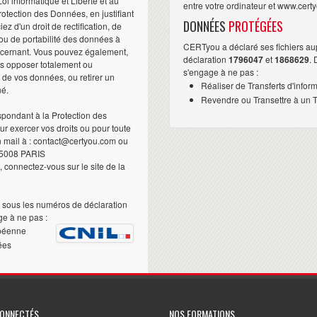
i informatique et Liberté et au
entre votre ordinateur et www.cert
otection des Données, en justifiant
DONNÉES
PROTÉGÉES
iez d'un droit de rectification, de
ou de portabilité des données à
CERTyou a déclaré ses fichiers au
ncernant. Vous pouvez également,
déclaration
1796047
et
1868629
.
us opposer totalement ou
s'engage à ne pas :
t de vos données, ou retirer un
Réaliser de Transferts d'infor
né.
Revendre ou Transettre à un Ti
pondant à la Protection des
 exercer vos droits ou pour toute
n mail à : contact@certyou.com ou
5008 PARIS
 connectez-vous sur le site de la
sous les numéros de déclaration
e à ne pas :
péenne
ées
CONNECTÉS
NOS FORMATIONS