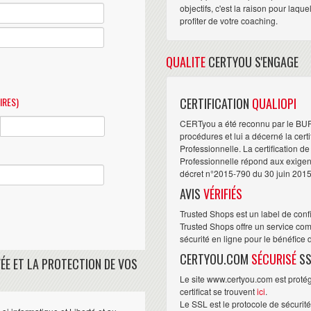
objectifs, c'est la raison pour laqu
profiter de votre coaching.
QUALITE
CERTYOU S'ENGAGE
IRES)
CERTIFICATION
QUALIOPI
CERTyou a été reconnu par le BU
procédures et lui a décerné la cert
Professionnelle. La certification d
Professionnelle répond aux exigence
décret n°2015-790 du 30 juin 2015
AVIS
VÉRIFIÉS
Trusted Shops est un label de conf
Trusted Shops offre un service com
sécurité en ligne pour le bénéfice
CERTYOU.COM
SÉCURISÉ
SS
ÉE ET LA PROTECTION DE VOS
Le site www.certyou.com est protégé
certificat se trouvent
ici
.
Le SSL est le protocole de sécurit