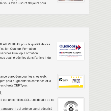
elle vous avez jusqu'à 30 jours pour
REAU VERITAS pour la qualité de ces
ification Qualiopi Formation
e services Qualiopi Formation
s qualité décrites dans l’article 1 du
.
iance européen pour les sites web.
plet pour augmenter la confiance et la
 des clients CERTyou.
L
 par un certificat SSL. Les détails de ce
é transparent qui créé un canal sécurisé