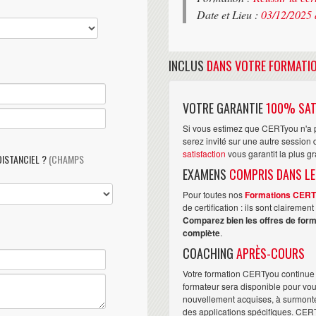
Date et Lieu :
03/12/2025 
INCLUS
DANS VOTRE FORMATI
VOTRE GARANTIE
100% SAT
Si vous estimez que CERTyou n'a p
serez invité sur une autre sessio
satisfaction
vous garantit la plus g
DISTANCIEL ?
(CHAMPS
EXAMENS
COMPRIS DANS LE
Pour toutes nos
Formations CER
de certification : ils sont claireme
Comparez bien les offres de form
complète
.
COACHING
APRÈS-COURS
Votre formation CERTyou continue 
formateur sera disponible pour vo
nouvellement acquises, à surmonter 
des applications spécifiques. CER