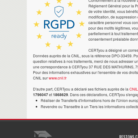
Conformément à la nouvelle Lo
Réglement Général pour la Pr
de votre identité, vous bénéfic
modification, de suppression 
caractère personnel vous co
pour des motifs légitimes, vo
partiellement à tout traitemen
consentement préalable don
CERTyou a désigné un corres
Données auprès de la CNIL, sous la référence DPO-33459. Pour
question relatives à nos traitements, merci de nous adresser u
une correspondance à CERTyou 37 RUE DES MATHURINS, 7
Pour des informations exhaustives sur l'ensemble de vos droits,
CNIL sur
www.cnil.fr
D'autre part, CERTyou a déclaré ses fichiers auprès de la
CNIL
1796047
et
1868629
. Dans ces déclarations, CERTyou s'engag
Réaliser de Transferts d'informations hors de l'Union euro
Revendre ou Transettre à un Tiers les informations collect
RESTONS 