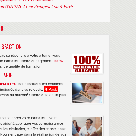
au 05/12/2025 en distanciel ou à Paris
ON
ISFACTION
as su répondre à votre attente, vous
n de formation. Notre engagement
100%
rande qualité de formation.
 TARIF
TIFIANTES
, nous incluons les examens
nt indiqués dans votre devis.
Pack
ation du marché !
Notre offre est la
plus
même après votre formation ! Votre
us aider à appliquer vos connaissances
les obstacles, et offre des conseils sur
Tyou s'engage dans la réalisation de vos