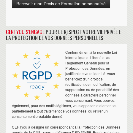
CERTYOU S'ENGAGE
POUR LE RESPECT VOTRE VIE PRIVÉE ET
LA PROTECTION DE VOS DONNÉES PERSONNELLES
Conformément à la nouvelle Loi
informatique et Liberté et au
Réglement Général pour la
Protection des Données, en
justifiant de votre identité, vous
bénéficiez d'un droit de
rectification, de modification, de
suppression ou de portabilité des
données à caractère personnel
vous concernant. Vous pouvez
également, pour des motifs légitimes, vous opposer totalement ou
partiellement à tout traitement de vos données, ou retirer un
consentement préalable donné.
CERTyou a désigné un correspondant à la Protection des Données
auprès de la CNIL, sous la référence DPO-33459. Pour exercer vos