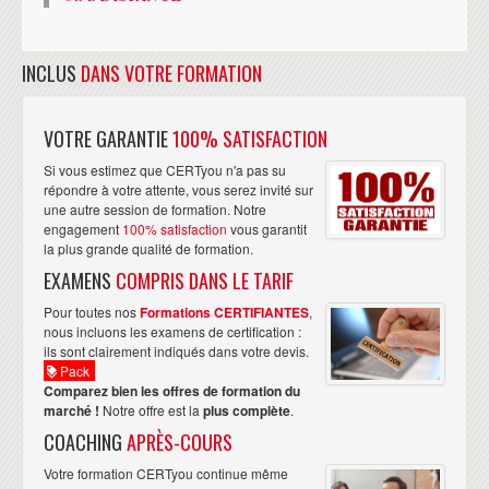
INCLUS
DANS VOTRE FORMATION
VOTRE GARANTIE
100% SATISFACTION
Si vous estimez que CERTyou n'a pas su
répondre à votre attente, vous serez invité sur
une autre session de formation. Notre
engagement
100% satisfaction
vous garantit
la plus grande qualité de formation.
EXAMENS
COMPRIS DANS LE TARIF
Pour toutes nos
Formations CERTIFIANTES
,
nous incluons les examens de certification :
ils sont clairement indiqués dans votre devis.
Pack
Comparez bien les offres de formation du
marché !
Notre offre est la
plus complète
.
COACHING
APRÈS-COURS
Votre formation CERTyou continue même