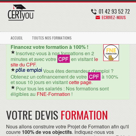
01 42 93 52 72
ECRIVEZ-NOUS
ACCUEIL
TOUTES NOS FORMATIONS
Financez votre formation à 100% !
Inscrivez-vous à nos formations en 2
CPF
minutes et avec votre
en visitant
le
site du CPF
.
Vous êtes demandeur d'emploi ?
CPF
Obtenez un cofinancement de votre
à 100%
et sous 10 jours en visitant
cette page
.
Pour tous les salariés : Nos formations sont
éligibles au
FNE-Formation
!
VOTRE DEVIS
FORMATION
Nous allons construire votre Projet de Formation afin qu'il
couvre
100% de vos objectifs
. Indiquez-nous vos