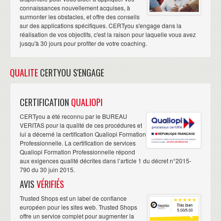
connaissances nouvellement acquises, à
surmonter les obstacles, et offre des conseils
sur des applications spécifiques. CERTyou s'engage dans la
réalisation de vos objectifs, c'est la raison pour laquelle vous avez
jusqu'à 30 jours pour profiter de votre coaching.
QUALITE
CERTYOU S'ENGAGE
CERTIFICATION
QUALIOPI
CERTyou a été reconnu par le BUREAU
VERITAS pour la qualité de ces procédures et
lui a décerné la certification Qualiopi Formation
Professionnelle. La certification de services
Qualiopi Formation Professionnelle répond
aux exigences qualité décrites dans l’article 1 du décret n°2015-
790 du 30 juin 2015.
AVIS
VÉRIFIÉS
Trusted Shops est un label de confiance
européen pour les sites web. Trusted Shops
offre un service complet pour augmenter la