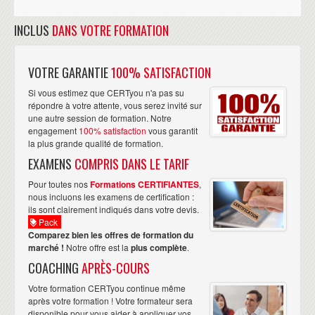
INCLUS
DANS VOTRE FORMATION
VOTRE GARANTIE
100% SATISFACTION
Si vous estimez que CERTyou n'a pas su
répondre à votre attente, vous serez invité sur
une autre session de formation. Notre
engagement
100% satisfaction
vous garantit
la plus grande qualité de formation.
EXAMENS
COMPRIS DANS LE TARIF
Pour toutes nos
Formations CERTIFIANTES
,
nous incluons les examens de certification :
ils sont clairement indiqués dans votre devis.
Pack
Comparez bien les offres de formation du
marché !
Notre offre est la
plus complète
.
COACHING
APRÈS-COURS
Votre formation CERTyou continue même
après votre formation ! Votre formateur sera
disponible pour vous aider à appliquer vos