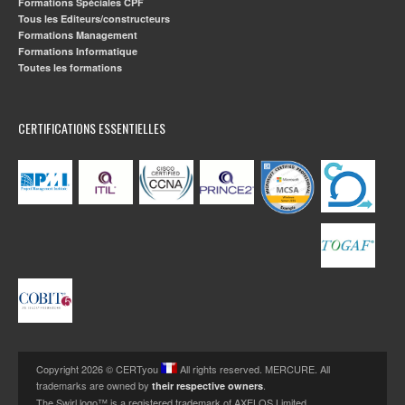
Formations Spéciales CPF
Tous les Editeurs/constructeurs
Formations Management
Formations Informatique
Toutes les formations
CERTIFICATIONS ESSENTIELLES
Copyright 2026 © CERTyou
All rights reserved. MERCURE. All
trademarks are owned by
.
their respective owners
The Swirl logo™ is a registered trademark of AXELOS Limited.