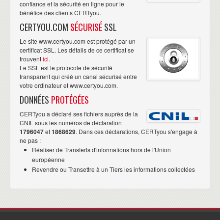
confiance et la sécurité en ligne pour le
bénéfice des clients CERTyou.
CERTYOU.COM
SÉCURISÉ
SSL
Le site www.certyou.com est protégé par un
certificat SSL. Les détails de ce certificat se
trouvent
ici
.
Le SSL est le protocole de sécurité
transparent qui créé un canal sécurisé entre
votre ordinateur et www.certyou.com.
DONNÉES
PROTÉGÉES
CERTyou a déclaré ses fichiers auprès de la
CNIL sous les numéros de déclaration
1796047
et
1868629
. Dans ces déclarations, CERTyou s'engage à
ne pas :
Réaliser de Transferts d'informations hors de l'Union
européenne
Revendre ou Transettre à un Tiers les informations collectées