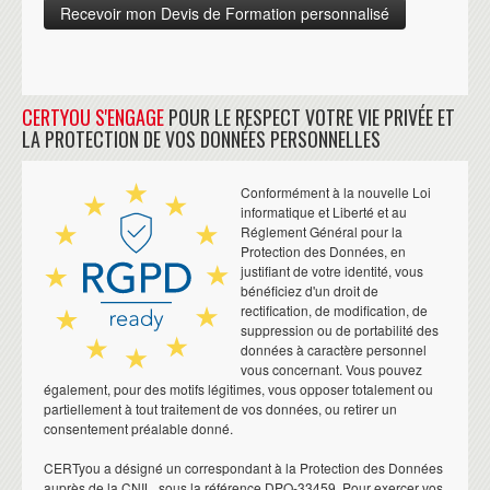
CERTYOU S'ENGAGE
POUR LE RESPECT VOTRE VIE PRIVÉE ET
LA PROTECTION DE VOS DONNÉES PERSONNELLES
Conformément à la nouvelle Loi
informatique et Liberté et au
Réglement Général pour la
Protection des Données, en
justifiant de votre identité, vous
bénéficiez d'un droit de
rectification, de modification, de
suppression ou de portabilité des
données à caractère personnel
vous concernant. Vous pouvez
également, pour des motifs légitimes, vous opposer totalement ou
partiellement à tout traitement de vos données, ou retirer un
consentement préalable donné.
CERTyou a désigné un correspondant à la Protection des Données
auprès de la CNIL, sous la référence DPO-33459. Pour exercer vos