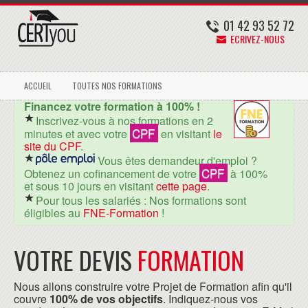
01 42 93 52 72
ECRIVEZ-NOUS
ACCUEIL
TOUTES NOS FORMATIONS
Financez votre formation à 100% !
Inscrivez-vous à nos formations en 2
CPF
minutes et avec votre
en visitant
le
site du CPF
.
Vous êtes demandeur d'emploi ?
CPF
Obtenez un cofinancement de votre
à 100%
et sous 10 jours en visitant
cette page
.
Pour tous les salariés : Nos formations sont
éligibles au
FNE-Formation
!
VOTRE DEVIS
FORMATION
Nous allons construire votre Projet de Formation afin qu'il
couvre
100% de vos objectifs
. Indiquez-nous vos