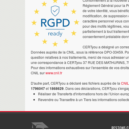
Conformément à la nouvelle Lo
Réglement Général pour la Pr
de votre identité, vous bénéfic
modification, de suppression 
caractère personnel vous co
pour des motifs légitimes, vo
partiellement à tout traitemen
consentement préalable don
CERTyou a désigné un corres
Données auprès de la CNIL, sous la référence DPO-33459. Pour
question relatives à nos traitements, merci de nous adresser u
une correspondance à CERTyou 37 RUE DES MATHURINS, 7
Pour des informations exhaustives sur l'ensemble de vos droits,
CNIL sur
www.cnil.fr
D'autre part, CERTyou a déclaré ses fichiers auprès de la
CNIL
1796047
et
1868629
. Dans ces déclarations, CERTyou s'engag
Réaliser de Transferts d'informations hors de l'Union euro
Revendre ou Transettre à un Tiers les informations collect
RESTONS 