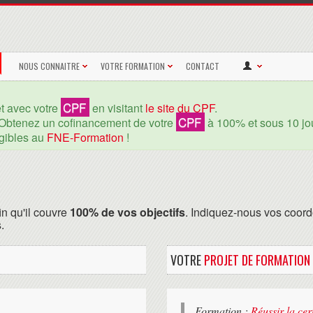
NOUS CONNAITRE
VOTRE FORMATION
CONTACT
CPF
et avec votre
en visitant
le site du CPF
.
CPF
Obtenez un cofinancement de votre
à 100% et sous 10 jou
igibles au
FNE-Formation
!
in qu'il couvre
100% de vos objectifs
. Indiquez-nous vos coord
.
VOTRE
PROJET DE FORMATION
Formation :
Réussir la ce