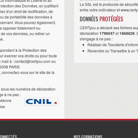
i informatique et Liberté et au
Le SSL est le protocole de sécurit
otection des Données, en justifiant
entre votre ordinateur et www.cert
iez d'un droit de rectification, de
ou de portabilité des données à
DONNÉES
PROTÉGÉES
ncernant. Vous pouvez également,
CERTyou a déclaré ses fichiers au
us opposer totalement ou
déclaration
1796047
et
1868629
.
t de vos données, ou retirer un
s'engage à ne pas :
né.
Réaliser de Transferts d'infor
pondant à la Protection des
Revendre ou Transettre à un Ti
 exercer vos droits ou pour toute
n mail à : contact@certyou.com ou
5008 PARIS
 connectez-vous sur le site de la
sous les numéros de déclaration
e à ne pas :
péenne
ées
CONNECTÉS
NOS FORMATIONS