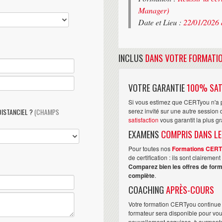
Manager)
Date et Lieu :
22/01/2026 
INCLUS
DANS VOTRE FORMATI
VOTRE GARANTIE
100% SAT
Si vous estimez que CERTyou n'a p
DISTANCIEL ?
(CHAMPS
serez invité sur une autre sessio
satisfaction
vous garantit la plus g
EXAMENS
COMPRIS DANS LE
Pour toutes nos
Formations CER
de certification : ils sont claireme
Comparez bien les offres de form
complète
.
COACHING
APRÈS-COURS
Votre formation CERTyou continue 
formateur sera disponible pour vo
nouvellement acquises, à surmonter 