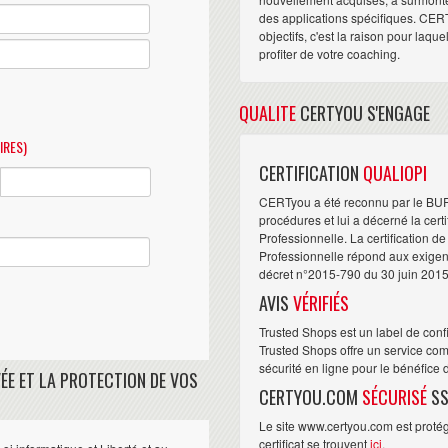
des applications spécifiques. CER
objectifs, c'est la raison pour laqu
profiter de votre coaching.
QUALITE
CERTYOU S'ENGAGE
IRES)
CERTIFICATION
QUALIOPI
CERTyou a été reconnu par le BU
procédures et lui a décerné la cert
Professionnelle. La certification d
Professionnelle répond aux exigence
décret n°2015-790 du 30 juin 2015
AVIS
VÉRIFIÉS
Trusted Shops est un label de conf
Trusted Shops offre un service com
sécurité en ligne pour le bénéfice
ÉE ET LA PROTECTION DE VOS
CERTYOU.COM
SÉCURISÉ
SS
Le site www.certyou.com est protégé
certificat se trouvent
ici
.