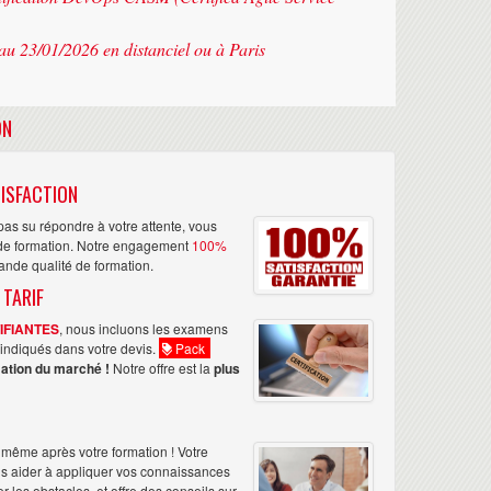
au 23/01/2026 en distanciel ou à Paris
ON
ISFACTION
as su répondre à votre attente, vous
n de formation. Notre engagement
100%
rande qualité de formation.
 TARIF
TIFIANTES
, nous incluons les examens
nt indiqués dans votre devis.
Pack
ation du marché !
Notre offre est la
plus
même après votre formation ! Votre
us aider à appliquer vos connaissances
les obstacles, et offre des conseils sur