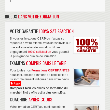
INCLUS
DANS VOTRE FORMATION
VOTRE GARANTIE
100% SATISFACTION
Si vous estimez que CERTyou n'a pas su
répondre à votre attente, vous serez invité sur
une autre session de formation. Notre
engagement
100% satisfaction
vous garantit
la plus grande qualité de formation.
EXAMENS
COMPRIS DANS LE TARIF
Pour toutes nos
Formations CERTIFIANTES
,
nous incluons les examens de certification :
ils sont clairement indiqués dans votre devis.
Pack
Comparez bien les offres de formation du
marché !
Notre offre est la
plus complète
.
COACHING
APRÈS-COURS
Votre formation CERTyou continue même