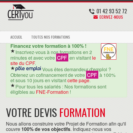
01 42 93 52 72
ECRIVEZ-NOUS
ACCUEIL
TOUTES NOS FORMATIONS
Financez votre formation à 100% !
Inscrivez-vous à nos formations en 2
CPF
minutes et avec votre
en visitant
le
site du CPF
.
Vous êtes demandeur d'emploi ?
CPF
Obtenez un cofinancement de votre
à 100%
et sous 10 jours en visitant
cette page
.
Pour tous les salariés : Nos formations sont
éligibles au
FNE-Formation
!
VOTRE DEVIS
FORMATION
Nous allons construire votre Projet de Formation afin qu'il
couvre
100% de vos objectifs
. Indiquez-nous vos