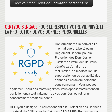
CERTYOU S'ENGAGE
POUR LE RESPECT VOTRE VIE PRIVÉE ET
LA PROTECTION DE VOS DONNÉES PERSONNELLES
Conformément à la nouvelle Loi
informatique et Liberté et au
Réglement Général pour la
Protection des Données, en
justifiant de votre identité, vous
bénéficiez d'un droit de
rectification, de modification, de
suppression ou de portabilité des
données à caractère personnel
vous concernant. Vous pouvez
également, pour des motifs légitimes, vous opposer totalement ou
partiellement à tout traitement de vos données, ou retirer un
consentement préalable donné.
CERTyou a désigné un correspondant à la Protection des Données
auprès de la CNIL, sous la référence DPO-33459. Pour exercer vos