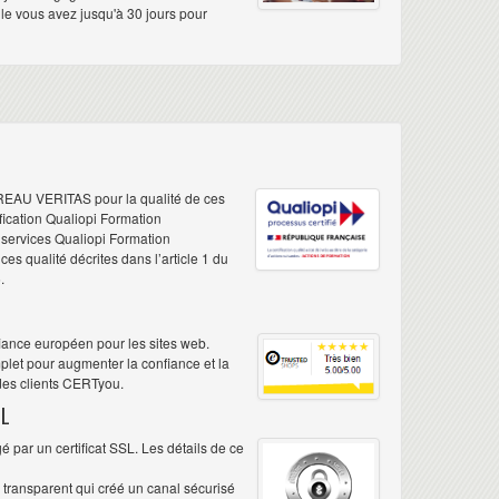
elle vous avez jusqu'à 30 jours pour
REAU VERITAS pour la qualité de ces
ification Qualiopi Formation
e services Qualiopi Formation
s qualité décrites dans l’article 1 du
.
iance européen pour les sites web.
plet pour augmenter la confiance et la
 des clients CERTyou.
L
 par un certificat SSL. Les détails de ce
é transparent qui créé un canal sécurisé