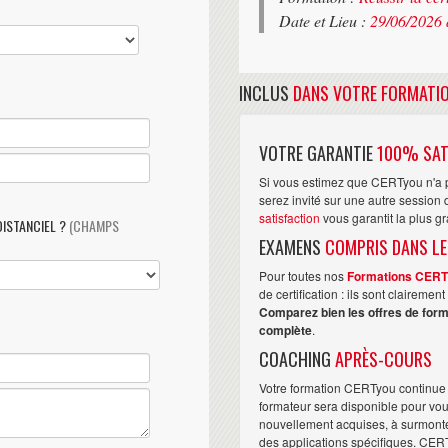
Date et Lieu :
29/06/2026 
INCLUS
DANS VOTRE FORMATI
VOTRE GARANTIE
100% SAT
Si vous estimez que CERTyou n'a p
serez invité sur une autre sessio
satisfaction
vous garantit la plus g
DISTANCIEL ?
(CHAMPS
EXAMENS
COMPRIS DANS LE
Pour toutes nos
Formations CER
de certification : ils sont claireme
Comparez bien les offres de form
complète
.
COACHING
APRÈS-COURS
Votre formation CERTyou continue 
formateur sera disponible pour vo
nouvellement acquises, à surmonter 
des applications spécifiques. CER