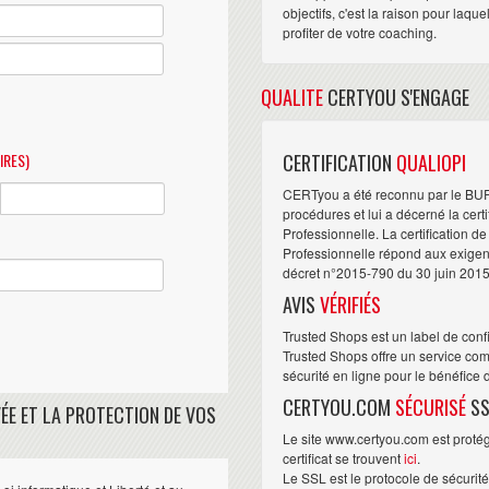
objectifs, c'est la raison pour laqu
profiter de votre coaching.
QUALITE
CERTYOU S'ENGAGE
IRES)
CERTIFICATION
QUALIOPI
CERTyou a été reconnu par le BU
procédures et lui a décerné la cert
Professionnelle. La certification d
Professionnelle répond aux exigence
décret n°2015-790 du 30 juin 2015
AVIS
VÉRIFIÉS
Trusted Shops est un label de conf
Trusted Shops offre un service com
sécurité en ligne pour le bénéfice
CERTYOU.COM
SÉCURISÉ
SS
ÉE ET LA PROTECTION DE VOS
Le site www.certyou.com est protégé
certificat se trouvent
ici
.
Le SSL est le protocole de sécurit