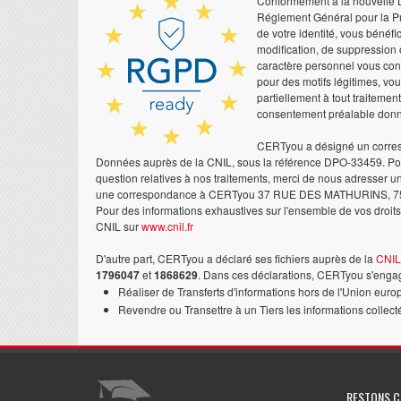
Conformément à la nouvelle Lo
Réglement Général pour la Pr
de votre identité, vous bénéfic
modification, de suppression 
caractère personnel vous co
pour des motifs légitimes, vo
partiellement à tout traitemen
consentement préalable don
CERTyou a désigné un corres
Données auprès de la CNIL, sous la référence DPO-33459. Pour
question relatives à nos traitements, merci de nous adresser u
une correspondance à CERTyou 37 RUE DES MATHURINS, 7
Pour des informations exhaustives sur l'ensemble de vos droits,
CNIL sur
www.cnil.fr
D'autre part, CERTyou a déclaré ses fichiers auprès de la
CNIL
1796047
et
1868629
. Dans ces déclarations, CERTyou s'engag
Réaliser de Transferts d'informations hors de l'Union euro
Revendre ou Transettre à un Tiers les informations collect
RESTONS 