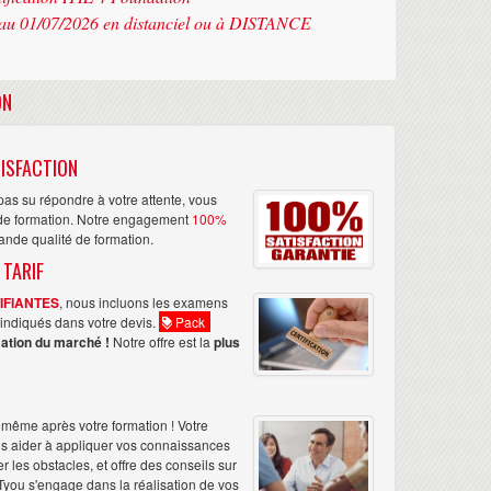
au 01/07/2026 en distanciel ou à DISTANCE
ON
ISFACTION
as su répondre à votre attente, vous
n de formation. Notre engagement
100%
rande qualité de formation.
 TARIF
TIFIANTES
, nous incluons les examens
nt indiqués dans votre devis.
Pack
ation du marché !
Notre offre est la
plus
même après votre formation ! Votre
us aider à appliquer vos connaissances
les obstacles, et offre des conseils sur
Tyou s'engage dans la réalisation de vos