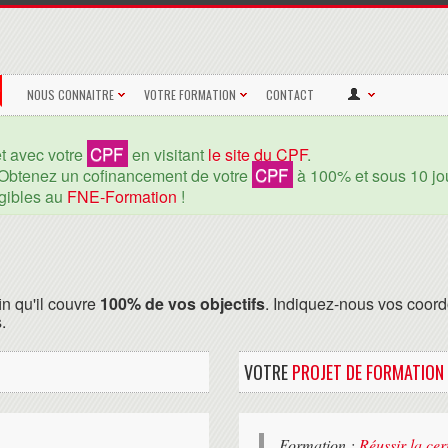
NOUS CONNAITRE
VOTRE FORMATION
CONTACT
CPF
et avec votre
en visitant
le site du CPF
.
CPF
Obtenez un cofinancement de votre
à 100% et sous 10 jou
igibles au
FNE-Formation
!
in qu'il couvre
100% de vos objectifs
. Indiquez-nous vos coord
.
VOTRE
PROJET DE FORMATION
Formation :
Réussir la cer