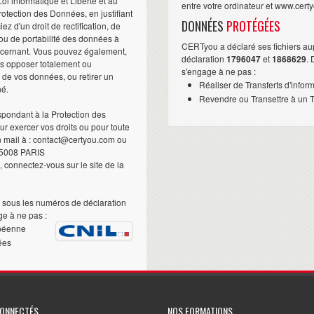
i informatique et Liberté et au
entre votre ordinateur et www.cert
otection des Données, en justifiant
DONNÉES
PROTÉGÉES
iez d'un droit de rectification, de
ou de portabilité des données à
CERTyou a déclaré ses fichiers au
ncernant. Vous pouvez également,
déclaration
1796047
et
1868629
.
us opposer totalement ou
s'engage à ne pas :
t de vos données, ou retirer un
Réaliser de Transferts d'infor
né.
Revendre ou Transettre à un Ti
pondant à la Protection des
 exercer vos droits ou pour toute
n mail à : contact@certyou.com ou
5008 PARIS
 connectez-vous sur le site de la
sous les numéros de déclaration
e à ne pas :
péenne
ées
CONNECTÉS
NOS FORMATIONS