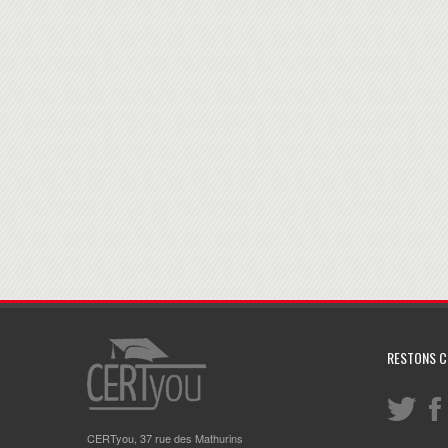
Taux de complétude des stagiaires pour la certification « Élab
Données mises à jour au 30/04/2025
RESTONS 
CERTyou, 37 rue des Mathurins