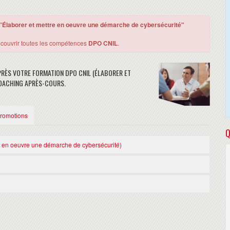
Élaborer et mettre en oeuvre une démarche de cybersécurité"
e couvrir toutes les compétences
DPO CNIL
.
RÈS VOTRE FORMATION DPO CNIL (ÉLABORER ET
COACHING APRÈS-COURS.
Promotions
Q
e en oeuvre une démarche de cybersécurité)
L (Élaborer et mettre en oeuvre une démarche de cybersécurité).
ions, identifier les vulnérabilités et menaces, appliquer une politique de
d'approvisionnement) et évaluer les risques avec des méthodes d'analyse