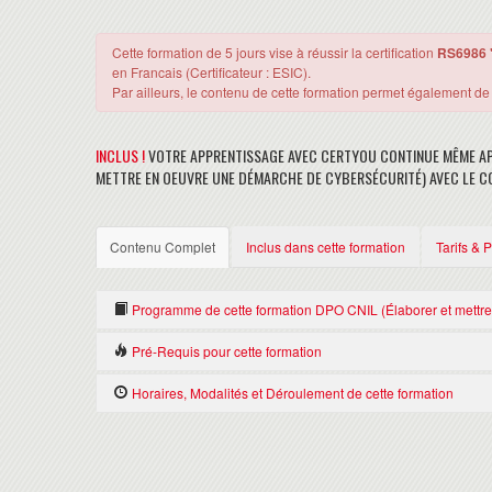
Cette formation de 5 jours vise à réussir la certification
RS6986 "
en Francais (Certificateur : ESIC).
Par ailleurs, le contenu de cette formation permet également d
INCLUS !
VOTRE APPRENTISSAGE AVEC CERTYOU CONTINUE MÊME AP
METTRE EN OEUVRE UNE DÉMARCHE DE CYBERSÉCURITÉ) AVEC LE 
Contenu Complet
Inclus dans cette formation
Tarifs & 
Programme de cette formation DPO CNIL (Élaborer et mettr
Pré-Requis pour cette formation
ANALYSER LA VULNÉRABILITÉ DE L'ENTREPRISE
Il n'y a pas de Pré-requis pour suivre cette formation DPO CNI
Réaliser un inventaire des équipements, logiciels et interconnex
Horaires, Modalités et Déroulement de cette formation
veille sur les risques internes et externes (attacks de chaîne 
comme EBIOS RM et ISO 27005.
HORAIRES
ÉVALUER LE NIVEAU DE SÉCURITÉ ET LA CONFORMITÉ
• Formation de 9h30 à 17h30 le premier jour, puis de 9h à 17h.