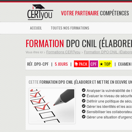
VOTRE PARTENAIRE
COMPÉTENCES
ACCUEIL
TOUTES NOS FORMATIONS
FORMATION
DPO CNIL (ÉLABORE
Formations CERTyou
Formation DPO CNIL (Élaborer
Vous êtes ici >
>
RÉF. DPO-CPF |
5 JOURS
|
PACK
CPF
TOP
| EXAMEN P
CETTE
FORMATION DPO CNIL (ÉLABORER ET METTRE EN OEUVRE U
Analyser la vulnérabilité de 
Évaluer le niveau de sécurité
Définir une politique de sécu
Gérer les identités et les ac
Sensibiliser les collaborateu
Gérer une situation d'urgen