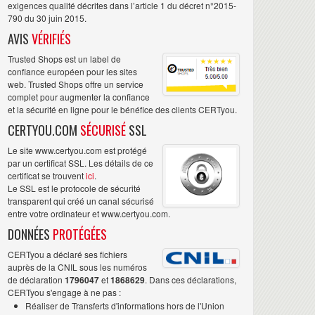
exigences qualité décrites dans l’article 1 du décret n°2015-
790 du 30 juin 2015.
AVIS
VÉRIFIÉS
Trusted Shops est un label de
confiance européen pour les sites
web. Trusted Shops offre un service
complet pour augmenter la confiance
et la sécurité en ligne pour le bénéfice des clients CERTyou.
CERTYOU.COM
SÉCURISÉ
SSL
Le site www.certyou.com est protégé
par un certificat SSL. Les détails de ce
certificat se trouvent
ici
.
Le SSL est le protocole de sécurité
transparent qui créé un canal sécurisé
entre votre ordinateur et www.certyou.com.
DONNÉES
PROTÉGÉES
CERTyou a déclaré ses fichiers
auprès de la CNIL sous les numéros
de déclaration
1796047
et
1868629
. Dans ces déclarations,
CERTyou s'engage à ne pas :
Réaliser de Transferts d'informations hors de l'Union