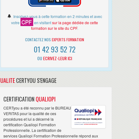
Inscrivez-vous à cette formation en 2 minutes et avec
CPF
votre
en visitant
sur la page dédiée de cette
formation sur le site du CPF
.
CONTACTEZ NOS
EXPERTS FORMATION
01 42 93 52 72
OU
ECRIVEZ-LEUR ICI
UALITE
CERTYOU S'ENGAGE
CERTIFICATION
QUALIOPI
CERTyou a été reconnu par le BUREAU
VERITAS pour la qualité de ces
procédures et lui a décerné la
certification Qualiopi Formation
Professionnelle. La certification de
services Qualiopi Formation Professionnelle répond aux