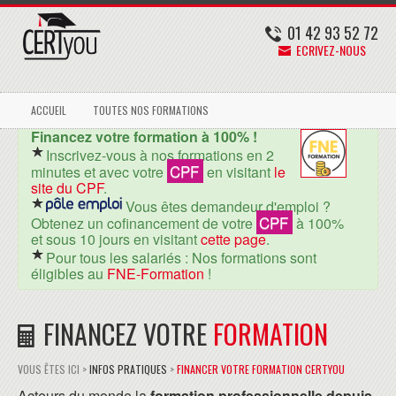
01 42 93 52 72
ECRIVEZ-NOUS
ACCUEIL
TOUTES NOS FORMATIONS
Financez votre formation à 100% !
Inscrivez-vous à nos formations en 2
CPF
minutes et avec votre
en visitant
le
site du CPF
.
Vous êtes demandeur d'emploi ?
CPF
Obtenez un cofinancement de votre
à 100%
et sous 10 jours en visitant
cette page
.
Pour tous les salariés : Nos formations sont
éligibles au
FNE-Formation
!
FINANCEZ VOTRE
FORMATION
VOUS ÊTES ICI >
INFOS PRATIQUES
>
FINANCER VOTRE FORMATION CERTYOU
Acteurs du monde la
formation professionnelle depuis