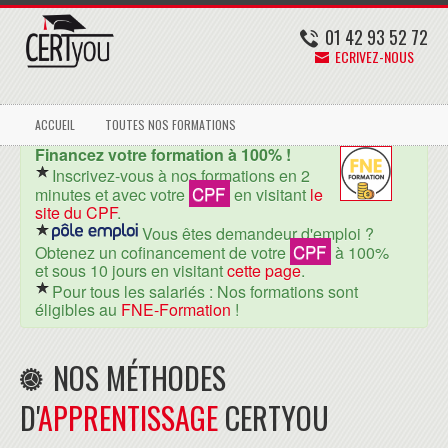
01 42 93 52 72
ECRIVEZ-NOUS
ACCUEIL
TOUTES NOS FORMATIONS
Financez votre formation à 100% !
Inscrivez-vous à nos formations en 2
CPF
minutes et avec votre
en visitant
le
site du CPF
.
Vous êtes demandeur d'emploi ?
CPF
Obtenez un cofinancement de votre
à 100%
et sous 10 jours en visitant
cette page
.
Pour tous les salariés : Nos formations sont
éligibles au
FNE-Formation
!
NOS MÉTHODES
D'
APPRENTISSAGE
CERTYOU