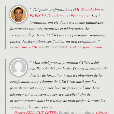
Comprendre la redondance et la haute disponibilité des AP
Explorer les modes des AP
“ J'ai passé les formations
ITIL Foundation
et
PRINCE2 Foundation et Practitioner
. Les 2
COMPRENDRE L'AUTHENTIFICATION CLIENT SANS FIL
formations ont été d'une excellente qualité.Les
Les méthodes d'authentification
formateurs sont très rigoureux et pédagogues. Je
Authentification Pre-Shared Key (PSK)
Authentification 802.1X
recommande fortement CERTyou aux personnes souhaitant
Authentification PKI and certificat 802.1X
passer des formations certifiantes, ou non certifiantes. ”
Introduction au protocole Extensible Authetication Protocol
Stéphane VILHIES
visiter sa page linkedin
Network engineer,
EAP-Transport Layer Security (EAP-TLS)
Protected Extensible Authentication Protocol
EAP-FAST
“ Mon suivi pour la formation CCNA a été
Accès invité avec authentification Web
excellent du début à la fin. Depuis la création du
DÉPANNAGE DE LA CONNECTIVITÉ CLIENT SANS FIL
dossier de formation jusqu'à l'obtention de la
Présentation des outils
certification, toute l'équipe de CERTYou ainsi que les
Analyse de sprectre
formateurs ont su apporter leur professionnalisme, leur
Wi-Fi Scanning
dévouement et un sens du service excellent afin de
Analyse de paquets
m'accompagner dans la réussite de mon projet. Je vous les
Cisco AIreOS GUI et outils CLI
Cisco Wireless Config Analyzer Express
recommande sans réserve. ”
Présentation des problèmes courants de connectivité du client
Nassere FELLAGUE-CHEBRA
visiter sa
Technicien Informatique,