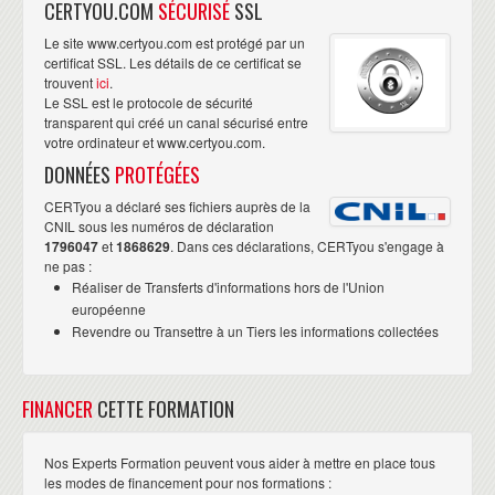
CERTYOU.COM
SÉCURISÉ
SSL
Agrégation
Peer groups
Le site www.certyou.com est protégé par un
certificat SSL. Les détails de ce certificat se
Route reflectors
trouvent
ici
.
Filtrage & « Path control »
Le SSL est le protocole de sécurité
Configuration & dépannage de la redistribution :
transparent qui créé un canal sécurisé entre
Avec une liste de distribution
votre ordinateur et www.certyou.com.
Avec une « Route-map »
DONNÉES
PROTÉGÉES
Configuration du PBR, « Policy Based Routing »
Configuration du VRF-Lite, « Virtual Routing and Forwarding »
CERTyou a déclaré ses fichiers auprès de la
Introduction au BFD, « Bidirectional Forwarding Detection »
CNIL sous les numéros de déclaration
1796047
et
1868629
. Dans ces déclarations, CERTyou s'engage à
TECHNOLOGIES DE VPN :
ne pas :
Exploration du MPLS, « Multi-Protocol Layer Switching »
Réaliser de Transferts d'informations hors de l'Union
Introduction à l'architecture MPLS L3 VPN
européenne
Introduction au routage MPLS L3 VPN
Revendre ou Transettre à un Tiers les informations collectées
Implémentation de DM-VPN, « Dynamic Multipoint VPN »
GRE, « Generic Routing Encapsulation »
mGRE, « multipoint GRE »
FINANCER
CETTE FORMATION
NHRP, « Next Hop Resulution Protocol »
IPSec
Nos Experts Formation peuvent vous aider à mettre en place tous
SÉCURITÉ ET SERVICES :
les modes de financement pour nos formations :