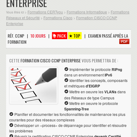
ENTERPRISE
Formations CERTyou
Formations Informatique
Formations
Vous êtes ici >
>
>
Réseaux et Sécurité
Formations Cisco
Formation CISCO CCNP
>
>
Enterprise
RÉF. CCNP |
10 JOURS
|
PACK
TOP
| EXAMEN PASSÉ APRÈS LA
FORMATION
CETTE
FORMATION CISCO CCNP ENTERPRISE
VOUS PERMETTRA DE :
Implémenter le protocole
RIPng
dans un environnement
IPv6
Identifier les concepts, composants
et métriques
d'EIGRP
Mettre en oeuvre les
VLANs
dans
des Réseaux de type Campus
Mettre en oeuvre le protocole
Spanning-Tree
Planifier et documenter les fonctionnalités de maintenance les plus
courantes pour des réseaux complexes
Développer un «process» de dépannage pour identifier et résoudre
les problèmes
Réussir la certification CISCO CCNP Enterprise
devenir Certifié