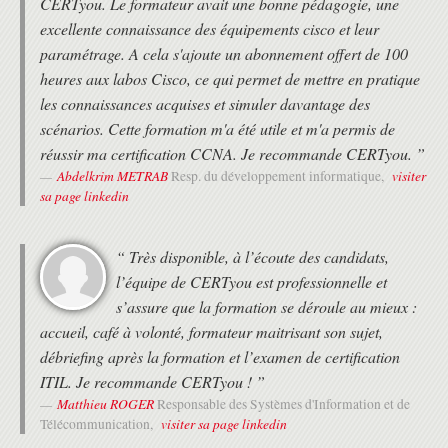
CERTyou. Le formateur avait une bonne pédagogie, une
Identifier les rôles des composants sans fil
excellente connaissance des équipements cisco et leur
EXAMINER LES OPTIONS DE DÉPLOIEMENT SANS FIL
paramétrage. A cela s'ajoute un abonnement offert de 100
Présentation du déploiement sans fil
heures aux labos Cisco, ce qui permet de mettre en pratique
Décrire le déploiement d'AP autonomes
les connaissances acquises et simuler davantage des
Décrire le déploiement centralisé de Cisco WLC
Décrire le déploiement de FlexConnect
scénarios. Cette formation m'a été utile et m'a permis de
Déploiement cloud et son effet sur les réseaux d'entreprise
réussir ma certification CCNA. Je recommande CERTyou. ”
Décrire la solution Meraki gérée dans le cloud
Abdelkrim METRAB
visiter
Resp. du développement informatique,
Options de déploiement des contrôleurs de la gamme Cisco
sa page linkedin
Catalyst 9800
Décrire Cisco Mobility Express
COMPRENDRE LES SERVICES D'ITINÉRANCE ET DE LOCALISATION SANS
“ Très disponible, à l’écoute des candidats,
FIL
l’équipe de CERTyou est professionnelle et
Présentation
s’assure que la formation se déroule au mieux :
Les groupes et les domaines de mobilité
accueil, café à volonté, formateur maitrisant son sujet,
Les types de mobilités
débriefing après la formation et l’examen de certification
Décrire les services de localisation
ITIL. Je recommande CERTyou ! ”
COMPRENDRE LE FONCTIONNEMENT DU POINT D'ACCÈS
Matthieu ROGER
Responsable des Systèmes d'Information et de
Universal AP Priming
visiter sa page linkedin
Télécommunication,
Explorer le process de découverte des controleurs