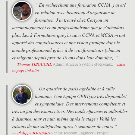
OPTIMISER LE PROTOCOLE OSPF
“ En recherchant une formation CCNA, j ai été
Les coût OSPF
en relation avec beaucoup d'organisme de
Les benefices des résumés de routes OSPF
formation. J'ai trouvé chez Certyou un
Les outils de filtrages de routes OSPF
accompagnement et un professionalisme que je n'attendais
Comparaison entre OSPFv2 etOSPFv3
plus. Les 2 Formations que j'ai suivi CCNA et MCSA m'ont
COMPRENDRE LE PROTOCOLE EBGP
apporté des connaissances et une vision pratique dans le
Routage inter domaine avec BGP
monde professionnel grâce à de vrai formateurs (chacun
Opération BGP
enseignant depuis près de 10 ans dans leur domaine). ”
Types de voisinnage BGP
Thomas TIBOUCHE
visiter
Administrateur Système et Réseaux,
Choix des chemins BGP
sa page linkedin
BGP Path Attributes
IMPLÉMENTATION DE LA REDONDANCE RÉSEAU
“ Un quartier de paris agréable et à taille
Les besoins du Default Gateway Redundancy
humaine, Une équipe CERTyou très disponible?
Comprendre FHRP
Les fonctionnalités avancées du protocole HSRP
et sympathique, Des intervenants compétents et
Les fonctionnalités du Cisco Switch High Availability
très au fait des exams cisco, Des outils efficaces et utilisables
IMPLÉMENTATION DU NAT
à distance, jour et nuit, même après le stage ! Voilà les
raisons de ma satisfaction après 5 semaines de cours ”
Définition du Network Address Translation
Implémentation du NAT
Philippe JOUBARD
Senior Telecom Engineer - Project