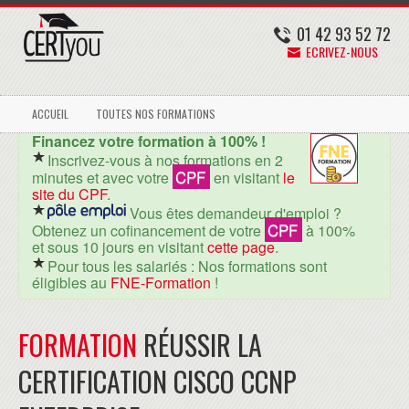
01 42 93 52 72
ECRIVEZ-NOUS
ACCUEIL
TOUTES NOS FORMATIONS
Financez votre formation à 100% !
Inscrivez-vous à nos formations en 2
CPF
minutes et avec votre
en visitant
le
site du CPF
.
Vous êtes demandeur d'emploi ?
CPF
Obtenez un cofinancement de votre
à 100%
et sous 10 jours en visitant
cette page
.
Pour tous les salariés : Nos formations sont
éligibles au
FNE-Formation
!
FORMATION
RÉUSSIR LA
CERTIFICATION CISCO CCNP