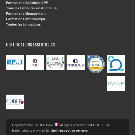
Configuration du MP-BGP pour IPv4 et IPv6
Formations Spéciales CPF
Dépannage BGP
Tous les Editeurs/constructeurs
Implementation du PBR
Formations Management
Formations Informatique
Configuration du routage avec les VRF-Lite
Toutes les formations
Implementation du DMVPN Cisco IOS
Obtention des adresses IPv6 dynamiquement
Dépannage de DHCPv4 et DHCPv6
Dépannage des ACL IPv4 et IPv6 ACL
CERTIFICATIONS ESSENTIELLES
Configuration et vérification des policies du Control Plane
Configuration et vérification de uRPF
Dépannage Network Management Protocol : Lab 1
Dépannage Network Management Protocol : Lab 2
CERTIFICATION CCNP
Révisions pour les 2 examens du CCNP Enterprise tous les
jours.
Passage des examens CCNP (ENARSI et ENCOR) après la
formation dès que vous vous sentez prêt.
Ces examen de certification CCNP consistent en un QCM de
plusieurs questions (simulateurs de scénarios ou questions).
Copyright 2026 © CERTyou
All rights reserved. MERCURE. All
La certification CCNP est valide trois ans. Pour se re-certifier,
trademarks are owned by
.
their respective owners
passez l'un des examens Cisco.