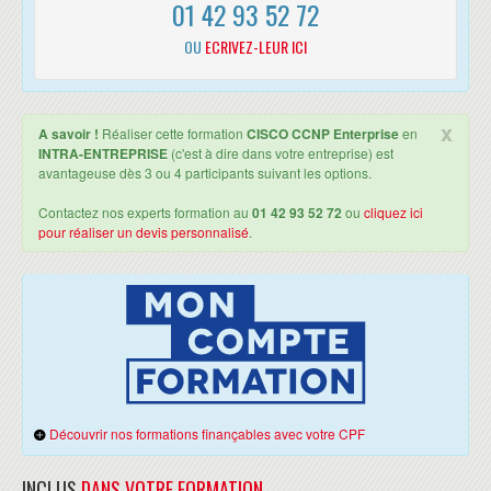
01 42 93 52 72
Roles de Cisco ISE er Cisco DNA Center in SD-Access
Intégration du Cisco SD-Access Wireless
OU
ECRIVEZ-LEUR ICI
COMPRENDRE LES PRINCIPES DE FONCTIONNEMENT DE LA SOLUTION
CISCO SD-WAN
Les besoins du Software Definer Networking sur le WAN
x
A savoir !
Réaliser cette formation
CISCO CCNP Enterprise
en
Les composants du SD-WAN
INTRA-ENTREPRISE
(c'est à dire dans votre entreprise) est
SD-WAN Orchestration Plane
avantageuse dès 3 ou 4 participants suivant les options.
SD-WAN Management Plane
Contactez nos experts formation au
SD-WAN Control Plane
01 42 93 52 72
ou
cliquez ici
pour réaliser un devis personnalisé
.
SD-WAN Data Plane
SD-WAN Automation and Analytics
COMPRENDRE LES BASES DE LA PROGRAMMATION PYTHON
Décrire les concpets du Python
Les données de type String
Les données de type Nombres
Les données de type Boolean
Ecriture et excéution de scripts
Analyse de code
Découvrir nos formations finançables avec votre CPF
INTRODUCTION AUX PROTOCOLES DE PROGRAMMABILITÉ
INCLUS
DANS VOTRE FORMATION