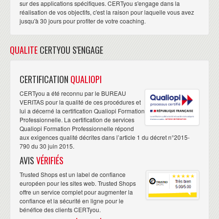
SERVICES RÉSEAUX AVANCÉS
sur des applications spécifiques. CERTyou s'engage dans la
réalisation de vos objectifs, c'est la raison pour laquelle vous avez
CISCO)
jusqu'à 30 jours pour profiter de votre coaching.
Cette Semaine de formation correspond à la formation
Cisco ENARSI
QUALITE
CERTYOU S'ENGAGE
TECHNOLOGIES DE LA COUCHE 3
Implémentation, optimisation & dépannage des protocoles de
CERTIFICATION
QUALIOPI
routage :
EIGRP :
CERTyou a été reconnu par le BUREAU
Address families pour IPv4 et IPv6
VERITAS pour la qualité de ces procédures et
Agrégation automatique & manuelle
lui a décerné la certification Qualiopi Formation
Professionnelle. La certification de services
Fonctionnalité « stub »
Qualiopi Formation Professionnelle répond
Partage de charge à métrique égale & inégale
aux exigences qualité décrites dans l’article 1 du décret n°2015-
OSPF :
790 du 30 juin 2015.
Address families pour IPv4 et IPv6
AVIS
VÉRIFIÉS
Type des réseaux (broadcast, multi-point, p2p)
Type d’aires (stub, totally-stubby, NSSA, totally-NSSA)
Trusted Shops est un label de confiance
Types de routeurs (backbone, ABR, ASBR)
européen pour les sites web. Trusted Shops
Agrégation
offre un service complet pour augmenter la
Liens virtuels
confiance et la sécurité en ligne pour le
BGP & MP-BGP :
bénéfice des clients CERTyou.
Address families pour IPv4 et IPv6