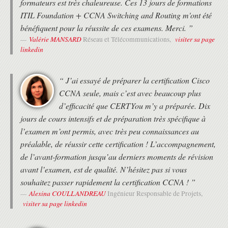
formateurs est très chaleureuse. Ces 13 jours de formations
Comprendre Cisco IOS Embedded Event Manager
ITIL Foundation + CCNA Switching and Routing m'ont été
UTILISER LES OUTILS D'ANALYSE RÉSEAU
bénéfiquent pour la réussite de ces examens. Merci. ”
Valérie MANSARD
visiter sa page
Réseau et Télécommunications,
Concepts de dépannage
linkedin
Procédures de dépannage réseau: vue d'ensemble
Procédures de dépannage réseau: étude de cas
Diagnostiques matériels
“ J’ai essayé de préparer la certification Cisco
Commandes Show
Cisco IOS IP SLAs
CCNA seule, mais c’est avec beaucoup plus
Présentation du Switched Port Analyzer(SPAN)
d’efficacité que CERTYou m’y a préparée. Dix
Remote SPAN (RSPAN)
jours de cours intensifs et de préparation très spécifique à
Encapsulated Remote Switched Port Analyzer(ERSAPN)
l’examen m’ont permis, avec très peu connaissances au
Présentation Cisco Packet Capture Tools
préalable, de réussir cette certification ! L’accompagnement,
IMPLEMENTER UNE INFRASTRUCTURE SÉCURISÉE
de l’avant-formation jusqu’au derniers moments de révision
Présentation des ACL
avant l’examen, est de qualité. N’hésitez pas si vous
Les types d'ACLs
souhaitez passer rapidement la certification CCNA ! ”
Utilisation des ACLs pour filtrer le traffic
Configuration des ACL nommées et numérotées
Alexina COULLANDREAU
Ingénieur Responsable de Projets,
Présentation du Control Plane
visiter sa page linkedin
IMPLÉMENTATION DU CONTRÔLE D'ACCÈS SÉCURISÉ