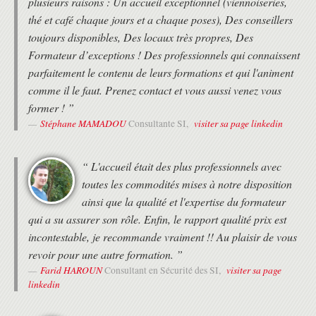
plusieurs raisons : Un accueil exceptionnel (viennoiseries,
Guide de configuration des Niveau 2 des etherchannel
thé et café chaque jours et a chaque poses), Des conseillers
Options d'équilibrage de charge EtherChannel
Résoudre les problèmes d'EtherChannel
toujours disponibles, Des locaux très propres, Des
COMPRENDRE LE PROTOCOLE EIGRP
Formateur d’exceptions ! Des professionnels qui connaissent
parfaitement le contenu de leurs formations et qui l'animent
Fonctionnalité EIGRP
comme il le faut. Prenez contact et vous aussi venez vous
Transport fiable EIGRP
Établir la relation de voisinage EIGRP
former ! ”
Métriques EIGRP
Stéphane MAMADOU
visiter sa page linkedin
Consultante SI,
Choix du chemin EIGRP
Partage de charge EIGRP
EIGRP pourIPv6
“ L'accueil était des plus professionnels avec
Comparer EIGRP et OSPF
toutes les commodités mises à notre disposition
IMPLEMENTATION DU PROTCOLE OSPF
ainsi que la qualité et l'expertise du formateur
Décrire OSPF
qui a su assurer son rôle. Enfin, le rapport qualité prix est
Comprendre les process OSPF
incontestable, je recommande vraiment !! Au plaisir de vous
Etalissement de la relation de voisinnage OSPF
revoir pour une autre formation. ”
Construction de la Link-State Database
Farid HAROUN
visiter sa page
Consultant en Sécurité des SI,
Type de LSA OSPF
linkedin
Comparer les architecture mono et multi- aires OSPF
Les types de réseaux et d'aires OSPF