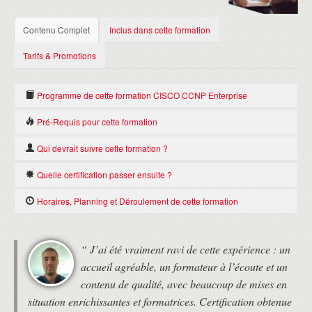
Contenu Complet
Inclus dans cette formation
Tarifs & Promotions
Programme de cette formation CISCO CCNP Enterprise
Pré-Requis pour cette formation
PARTIE 1 : ENCOR (
MISE EN
Avoir la certification
Cisco CCNA
.
Qui devrait suivre cette formation ?
OEUVRE ET OPÉRATIONS DES
Toute personne travaillant dans l'industrie IT, qui a sa certification
Quelle certification passer ensuite ?
TECHNOLOGIES RÉSEAUX CISCO
CCNA et qui veut obtenir sa certification CCNP et/ou tous les
professionnels amenés à travailler en environnement technique
CCNP Concentration : Wireless
Horaires, Planning et Déroulement de cette formation
ENTERPRISE)
Cisco.
CCNP Concentration : Security
CCNP Concentration : Voice
HORAIRES
CCIE
Cette Semaine de formation correspond à la formation
Cisco ENCOR
“ J’ai été vraiment ravi de cette expérience : un
ITIL Foundation
• Formation de 9h30 à 17h30 le premier jour, puis de 9h à 17h.
ETUDE DE L'ARCHITECTURE RÉSEAU ENTREPRISE CISCO
accueil agréable, un formateur à l’écoute et un
• Deux pauses de 15 minutes le matin et l'après-midi.
• 1 heure de pause déjeuner
contenu de qualité, avec beaucoup de mises en
Modèle de l'architecture entreprise Cisco
situation enrichissantes et formatrices. Certification obtenue
Fondamentaux d'architecture LAN Campus
MODALITÉS