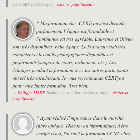
NAT Virtual Interface
visiter sa page linkedin
Development Manager,
PRÉSENTATION DES PROTOCOLES ET TECHNIQUES DE VIRTUALISATION
Virtualisation de serveurs
“ Ma formation chez CERTyou s’est déroulée
Les besoins de la virtualisation réseau
parfaitement, l’équipe est formidable et
Présentation du Path Isolation
l’ambiance est très agréable. Laurence et Olivier
Introduction aux VRF
sont très disponibles, belle équipe. Le formateur était très
Introduction au protocole Generic Routing Encapsulation
compétent et les outils pédagogiques disponibles et
COMPRENDRE LES RÉSEAUX ET INTERFACES PRIVÉS VIRTUELS
performants (support de cours, ordinateur, etc.). Les
Technologie de VPN Site-to-Site
échanges pendant la formation avec les autres participants
Présentation des VPN IPSec
ont été très enrichissant. Je vous recommande CERTyou
IPSec: IKE
Modes IPsec
pour votre future formation. Très bien. ”
Types de VPN IPsec
Philippe MAHE
visiter sa
Technicien supérieur en électronique,
Cisco IOS VTI
page linkedin
COMPRENDRE LES PRINCIPES DU SANS FIL
Expliquer les principes RF
“ Ayant réalisé l'importance dans le marché
Décrire les watts et les décibels
(fibre optique, Télécom ou informatique) d'être
Décrire les caractéristiques des antennes
certifié cisco, j'ai suivi la formation CCNA chez
Décrire les normes sans fil IEEE