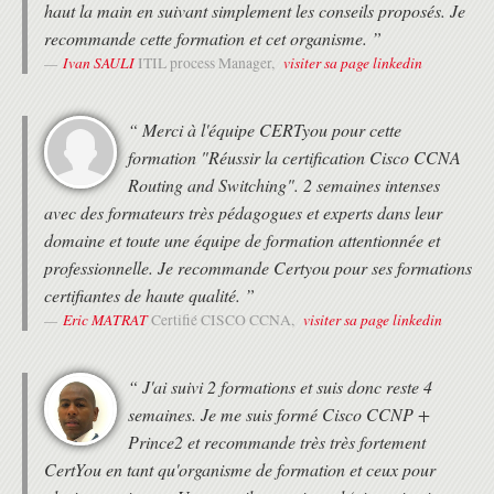
Approche tradiotinelle multi couches
haut la main en suivant simplement les conseils proposés. Je
• Formation avec un Expert Formateur (pas de vidéos pré-
CONCEPTION DE LA COUCHE DE DISTRIBUTION DU CAMPUS
recommande cette formation et cet organisme. ”
enregistrées).
Ivan SAULI
visiter sa page linkedin
• Formation organisée au choix du stagiaire :
ITIL process Manager,
COMPRENDRE LES CHEMINS DE COMMUTATION CISCO
- en présentiel au 37 RUE DE LIEGE à PARIS
- en distanciel, en utilisant l'outil Zoom, aux horaires de la formation
Fonctionnement du commutateur de couche 2
(heure de Paris)
Control et Data Plane
“ Merci à l'équipe CERTyou pour cette
- en Alternance, c'est à dire à la carte entre le présentiel et le
Mécanismes de commutation Cisco
formation "Réussir la certification Cisco CCNA
distanciel. Cette solution est très appréciée des franciliens pour
IMPLÉMENTATION DE LA CONNECTIVITÉ CAMPUS LAN
s'adapter à leurs contraintes.
Routing and Switching". 2 semaines intenses
avec des formateurs très pédagogues et experts dans leur
Révision des VLANs
DEROULEMENT
Trunking avec802.1Q
domaine et toute une équipe de formation attentionnée et
• Les horaires de fin de journée sont adaptés en fonction des
Routage Inter-VLAN
professionnelle. Je recommande Certyou pour ses formations
horaires des trains ou des avions des différents participants.
CRÉATION D'UNE TOPOLOGIE COMMUTÉE REDONDANTE
certifiantes de haute qualité. ”
• Une attestation de suivi de formation vous sera remise en fin de
formation.
Eric MATRAT
visiter sa page linkedin
Certifié CISCO CCNA,
Présentation du protocole Spanning-Tree
• Cette formation est organisée pour un maximum de 14 participants.
Types et fonctionnaltés des protocoles Spanning-Tree
Multiple Spanning Tree Protocol
“ J'ai suivi 2 formations et suis donc reste 4
PortFast etBPDU
semaines. Je me suis formé Cisco CCNP +
IMPLÉMENTATION DE L'AGRÉGATION DE PORTS DE COUCHE 2
Prince2 et recommande très très fortement
Besoin de l'EtherChannel
CertYou en tant qu'organisme de formation et ceux pour
Les modes d'interactions de l'EtherChannel