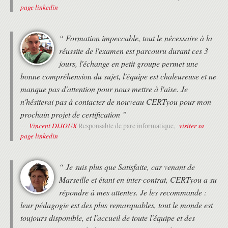
sans fil
page linkedin
Connectivité Client vers AP
Configuration WLAN
Configuration de l'infrastructure
“ Formation impeccable, tout le nécessaire à la
INTRODUCTION AUX PROTOCOLES MULTICAST
réussite de l'examen est parcouru durant ces 3
jours, l'échange en petit groupe permet une
Présentation Multicast
Internet Group Management Protocol
bonne compréhension du sujet, l'équipe est chaleureuse et ne
Arbres de distribution Multicast
manque pas d'attention pour nous mettre à l'aise. Je
Routage IP Multicasting
n'hésiterai pas à contacter de nouveau CERTyou pour mon
Rendez vous Point
prochain projet de certification ”
INTRODUCTION À LA QOS
Vincent DIJOUX
visiter sa
Responsable de parc informatique,
page linkedin
Comprendre l'impact des applications utilisateur sur le réseau
Les besoins de la Quality of Service (QoS)
Décrire les mécanismes de QoS
“ Je suis plus que Satisfaite, car venant de
IMPLEMENTER LES SERVICES RÉSEAU
Marseille et étant en inter-contrat, CERTyou a su
Comprendre le protocole Network Time Protocol
répondre à mes attentes. Je les recommande :
Services de Logging
leur pédagogie est des plus remarquables, tout le monde est
Simple Network Management Protocol
toujours disponible, et l'accueil de toute l'équipe et des
Introduction au protocole NetFlow
Flexible NetFlow