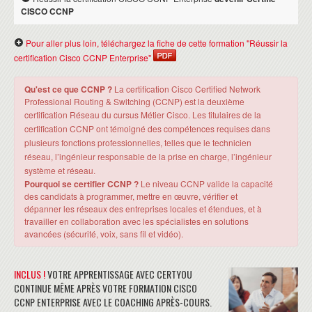
CISCO CCNP
Pour aller plus loin, téléchargez la fiche de cette formation "Réussir la
certification Cisco CCNP Enterprise"
Qu'est ce que CCNP ?
La certification Cisco Certified Network
Professional Routing & Switching (CCNP) est la deuxième
certification Réseau du cursus Métier Cisco.
Les titulaires de la
certification CCNP ont témoigné des compétences requises dans
plusieurs fonctions professionnelles, telles que le technicien
réseau, l’ingénieur responsable de la prise en charge, l’ingénieur
système et réseau
.
Pourquoi se certifier CCNP ?
Le niveau CCNP valide la capacité
des candidats à programmer, mettre en œuvre, vérifier et
dépanner les réseaux des entreprises locales et étendues, et à
travailler en collaboration avec les spécialistes en solutions
avancées (sécurité, voix, sans fil et vidéo).
INCLUS !
VOTRE APPRENTISSAGE AVEC CERTYOU
CONTINUE MÊME APRÈS VOTRE FORMATION CISCO
CCNP ENTERPRISE AVEC LE COACHING APRÈS-COURS.