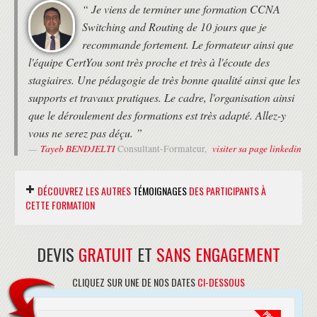
Sécuriser l'accès aux équipements
“ Je viens de terminer une formation CCNA
Présentation du AAA
Switching and Routing de 10 jours que je
Benefices de l'utilisationd du AAA
recommande fortement. Le formateur ainsi que
options d'authentification
l'équipe CertYou sont très proche et très à l'écoute des
RADIUS etTACACS+
Configuration du AAA
stagiaires. Une pédagogie de très bonne qualité ainsi que les
Configuration du RADIUS pour les accès console et distant
supports et travaux pratiques. Le cadre, l'organisation ainsi
Configuration du TACACS+ pour les accès console et distant
que le déroulement des formations est très adapté. Allez-y
Configuration de l'authorisation et accounting
vous ne serez pas déçu. ”
COMPRENDRE L'ARCHITECTURE DE SÉCURITÉ DES RÉSEAUX
Tayeb BENDJELTI
visiter sa page linkedin
Consultant-Formateur,
D'ENTREPRISE
Threatscape
DÉCOUVREZ LES AUTRES
TÉMOIGNAGES
DES PARTICIPANTS À
Systemes de detection d'intrusion
CETTE FORMATION
Virtual Private Networks
Logging
Sécurisation des Endpoint
DEVIS
Firewalls personnels
GRATUIT
ET
SANS ENGAGEMENT
“ Très bon centre de formation, super
Antivirus et Antispyware
accueil, très bon prof. Rien à redire. Je
Cisco AMP pour les terminaux
CLIQUEZ SUR UNE DE NOS DATES
CI-DESSOUS
recommande vivement pour le CCNA !!! ”
Concpets des pare-feux
TrustSec
Nicolas COGNON
visiter sa
Expert Domotique et Réseaux,