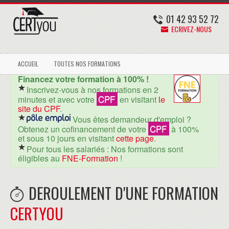
01 42 93 52 72
ECRIVEZ-NOUS
ACCUEIL
TOUTES NOS FORMATIONS
Financez votre formation à 100% !
Inscrivez-vous à nos formations en 2
CPF
minutes et avec votre
en visitant
le
site du CPF
.
Vous êtes demandeur d'emploi ?
CPF
Obtenez un cofinancement de votre
à 100%
et sous 10 jours en visitant
cette page
.
Pour tous les salariés : Nos formations sont
éligibles au
FNE-Formation
!
DEROULEMENT D'UNE FORMATION
CERTYOU