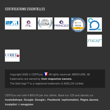
CERTIFICATIONS ESSENTIELLES
Copyright 2026 © CERTyou
All rights reserved. MERCURE. All
trademarks are owned by
.
their respective owners
The Swirl logo™ is a registered trademark of AXELOS Limited.
CERTyou
est noté
4.89
/
5.00
par ses clients. Basé sur
125
avis laissés sur
,
,
,
,
,
,
trustedshops
Google
Google+
Facebook
topformation
Pages Jaunes
et
trustpilot
emagister