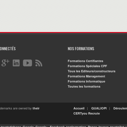
CONNECTÉS
NOS FORMATIONS
Formations Certifiantes
Formations Spéciales CPF
Tous les Editeurs/constructeurs
Formations Management
Formations Informatique
Toutes les formations
rademarks are owned by
|
|
their
Accueil
QUALIOPI
Déroule
CERTyou Recrute
r
,
,
,
,
,
,
e
trustedshops
Google
Google+
Facebook
topformation
Pages Jaunes
trustpilot