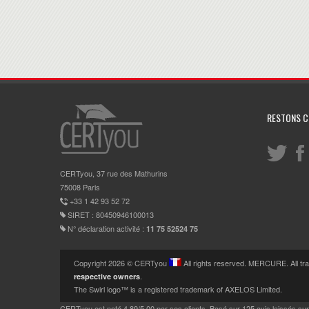
RESTONS 
CERTyou, 37 rue des Mathurins
75008 Paris
+33 1 42 93 52 72
SIRET : 80450946100013
N° déclaration activité :
11 75 52524 75
Copyright 2026 © CERTyou
All rights reserved. MERCURE. All t
.
respective owners
The Swirl logo™ is a registered trademark of AXELOS Limited.
CERTyou
est noté
4.89
/
5.00
par ses clients. Basé sur
125
avis laissés su