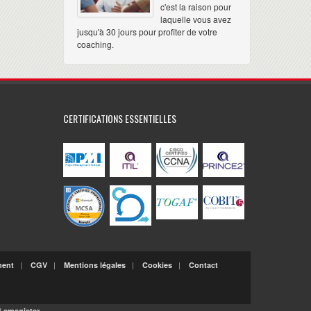
c'est la raison pour
laquelle vous avez
jusqu'à 30 jours pour profiter de votre
coaching.
CERTIFICATIONS ESSENTIELLES
|
|
|
|
ment
CGV
Mentions légales
Cookies
Contact
t
emagister