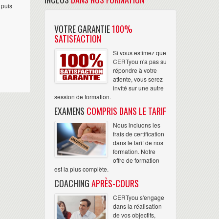
 puis
VOTRE GARANTIE
100%
SATISFACTION
Si vous estimez que
CERTyou n'a pas su
répondre à votre
attente, vous serez
invité sur une autre
session de formation.
EXAMENS
COMPRIS DANS LE TARIF
Nous incluons les
frais de certification
dans le tarif de nos
formation. Notre
offre de formation
est la plus complète.
COACHING
APRÈS-COURS
CERTyou s'engage
dans la réalisation
de vos objectifs,