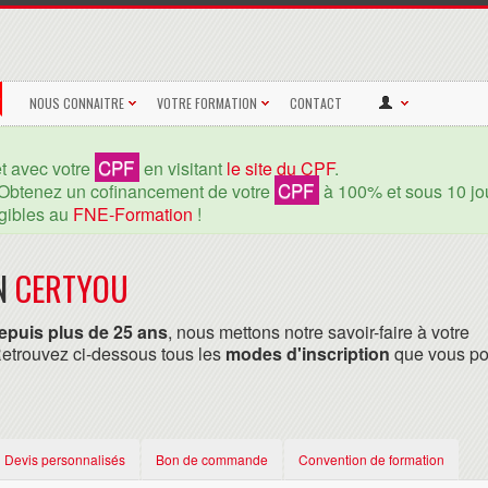
NOUS CONNAITRE
VOTRE FORMATION
CONTACT
CPF
et avec votre
en visitant
le site du CPF
.
CPF
Obtenez un cofinancement de votre
à 100% et sous 10 jou
igibles au
FNE-Formation
!
ON
CERTYOU
epuis plus de 25 ans
, nous mettons notre savoir-faire à votre
 Retrouvez ci-dessous tous les
modes d'inscription
que vous p
Devis personnalisés
Bon de commande
Convention de formation