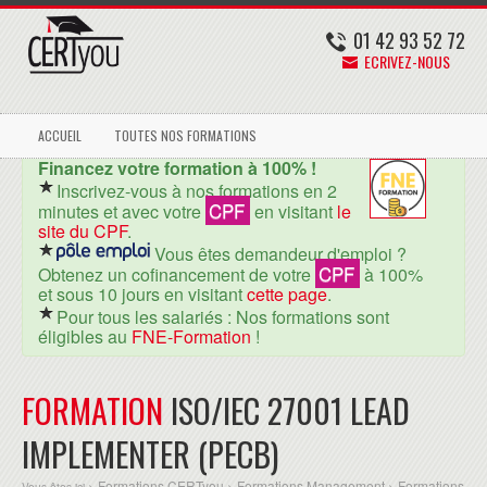
01 42 93 52 72
ECRIVEZ-NOUS
ACCUEIL
TOUTES NOS FORMATIONS
Financez votre formation à 100% !
Inscrivez-vous à nos formations en 2
CPF
minutes et avec votre
en visitant
le
site du CPF
.
Vous êtes demandeur d'emploi ?
CPF
Obtenez un cofinancement de votre
à 100%
et sous 10 jours en visitant
cette page
.
Pour tous les salariés : Nos formations sont
éligibles au
FNE-Formation
!
FORMATION
ISO/IEC 27001 LEAD
IMPLEMENTER (PECB)
Formations CERTyou
Formations Management
Formations
Vous êtes ici >
>
>