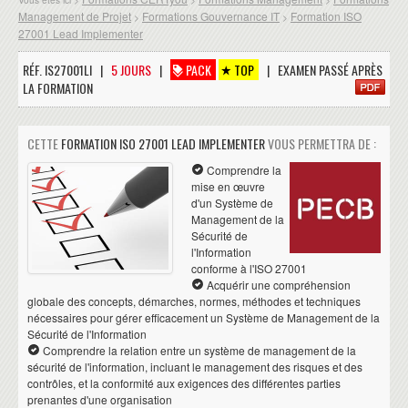
Management de Projet
Formations Gouvernance IT
Formation ISO
>
>
27001 Lead Implementer
RÉF. IS27001LI |
5 JOURS
|
PACK
TOP
| EXAMEN PASSÉ APRÈS
LA FORMATION
CETTE
FORMATION ISO 27001 LEAD IMPLEMENTER
VOUS PERMETTRA DE :
Comprendre la
mise en œuvre
d'un Système de
Management de la
Sécurité de
l'Information
conforme à l'ISO 27001
Acquérir une compréhension
globale des concepts, démarches, normes, méthodes et techniques
nécessaires pour gérer efficacement un Système de Management de la
Sécurité de l'Information
Comprendre la relation entre un système de management de la
sécurité de l'information, incluant le management des risques et des
contrôles, et la conformité aux exigences des différentes parties
prenantes d'une organisation