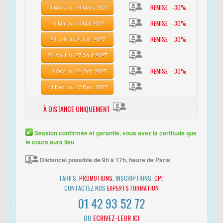
REMISE -30%
15 Mars au 19 Mars 2027
REMISE -30%
10 Mai au 14 Mai 2027
REMISE -30%
28 Juin au 2 Juill. 2027
23 Aout au 27 Aout 2027
REMISE -30%
18 Oct. au 22 Oct. 2027
13 Dec. au 17 Dec. 2027
À DISTANCE UNIQUEMENT
14 Sept. au 18 Sept. 2026
Session confirmée et garantie, vous avez la certitude que
le cours aura lieu
.
Distancel possible de 9h à 17h, heure de Paris
.
TARIFS,
PROMOTIONS
, INSCRIPTIONS,
CPF
,
CONTACTEZ NOS
EXPERTS FORMATION
01 42 93 52 72
OU
ECRIVEZ-LEUR ICI