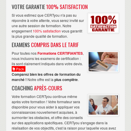
VOTRE GARANTIE
100% SATISFACTION
Si vous estimez que CERTyou n'a pas su
répondre à votre attente, vous serez invité sur
une autre session de formation. Notre
engagement
100% satisfaction
vous garantit
la plus grande qualité de formation.
EXAMENS
COMPRIS DANS LE TARIF
Pour toutes nos
Formations CERTIFIANTES
,
nous incluons les examens de certification :
ils sont clairement indiqués dans votre devis.
Pack
Comparez bien les offres de formation du
marché !
Notre offre est la
plus complète
.
COACHING
APRÈS-COURS
Votre formation CERTyou continue même
après votre formation ! Votre formateur sera
disponible pour vous aider à appliquer vos
connaissances nouvellement acquises, à
surmonter les obstacles, et offre des conseils
sur des applications spécifiques. CERTyou s'engage dans la
réalisation de vos objectifs, c'est la raison pour laquelle vous avez