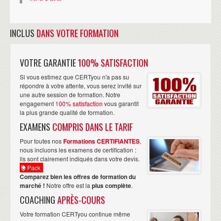
INCLUS
DANS VOTRE FORMATION
VOTRE GARANTIE
100% SATISFACTION
Si vous estimez que CERTyou n'a pas su
répondre à votre attente, vous serez invité sur
une autre session de formation. Notre
engagement
100% satisfaction
vous garantit
la plus grande qualité de formation.
EXAMENS
COMPRIS DANS LE TARIF
Pour toutes nos
Formations CERTIFIANTES
,
nous incluons les examens de certification :
ils sont clairement indiqués dans votre devis.
Pack
Comparez bien les offres de formation du
marché !
Notre offre est la
plus complète
.
COACHING
APRÈS-COURS
Votre formation CERTyou continue même