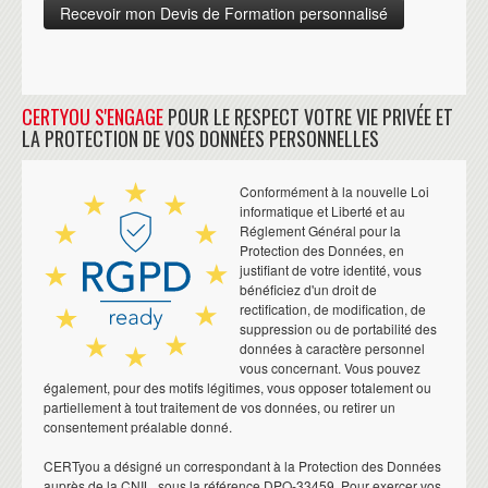
CERTYOU S'ENGAGE
POUR LE RESPECT VOTRE VIE PRIVÉE ET
LA PROTECTION DE VOS DONNÉES PERSONNELLES
Conformément à la nouvelle Loi
informatique et Liberté et au
Réglement Général pour la
Protection des Données, en
justifiant de votre identité, vous
bénéficiez d'un droit de
rectification, de modification, de
suppression ou de portabilité des
données à caractère personnel
vous concernant. Vous pouvez
également, pour des motifs légitimes, vous opposer totalement ou
partiellement à tout traitement de vos données, ou retirer un
consentement préalable donné.
CERTyou a désigné un correspondant à la Protection des Données
auprès de la CNIL, sous la référence DPO-33459. Pour exercer vos