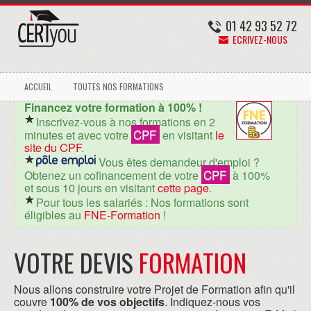
01 42 93 52 72
ECRIVEZ-NOUS
ACCUEIL
TOUTES NOS FORMATIONS
Financez votre formation à 100% !
Inscrivez-vous à nos formations en 2
CPF
minutes et avec votre
en visitant
le
site du CPF
.
Vous êtes demandeur d'emploi ?
CPF
Obtenez un cofinancement de votre
à 100%
et sous 10 jours en visitant
cette page
.
Pour tous les salariés : Nos formations sont
éligibles au
FNE-Formation
!
VOTRE DEVIS
FORMATION
Nous allons construire votre Projet de Formation afin qu'il
couvre
100% de vos objectifs
. Indiquez-nous vos