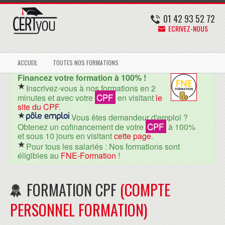
01 42 93 52 72
ECRIVEZ-NOUS
ACCUEIL
TOUTES NOS FORMATIONS
Financez votre formation à 100% !
Inscrivez-vous à nos formations en 2
CPF
minutes et avec votre
en visitant
le
site du CPF
.
Vous êtes demandeur d'emploi ?
CPF
Obtenez un cofinancement de votre
à 100%
et sous 10 jours en visitant
cette page
.
Pour tous les salariés : Nos formations sont
éligibles au
FNE-Formation
!
FORMATION CPF
(COMPTE
PERSONNEL FORMATION)