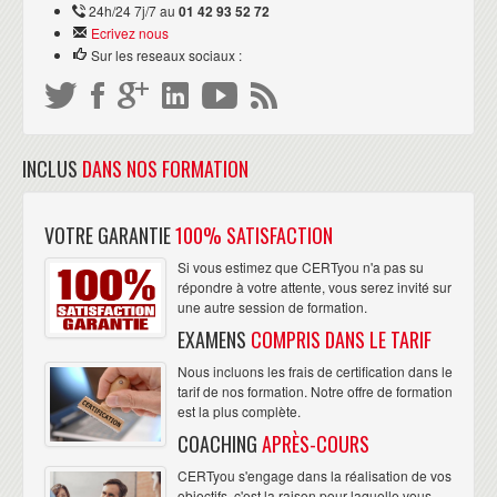
24h/24 7j/7 au
01 42 93 52 72
Ecrivez nous
Sur les reseaux sociaux :
INCLUS
DANS NOS FORMATION
VOTRE GARANTIE
100% SATISFACTION
Si vous estimez que CERTyou n'a pas su
répondre à votre attente, vous serez invité sur
une autre session de formation.
EXAMENS
COMPRIS DANS LE TARIF
Nous incluons les frais de certification dans le
tarif de nos formation. Notre offre de formation
est la plus complète.
COACHING
APRÈS-COURS
CERTyou s'engage dans la réalisation de vos
objectifs, c'est la raison pour laquelle vous