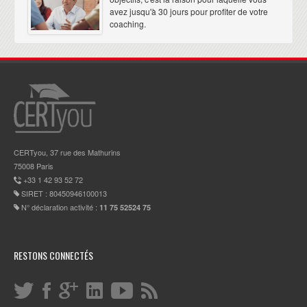
avez jusqu'à 30 jours pour profiter de votre
coaching.
CERTyou, 37 rue des Mathurins
75008 Paris
+33 1 42 93 52 72
SIRET : 80450946100013
N° déclaration activité :
11 75 52524 75
RESTONS CONNECTÉS