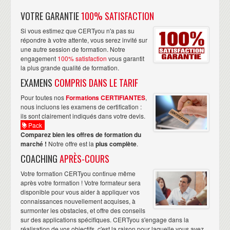
VOTRE GARANTIE
100% SATISFACTION
Si vous estimez que CERTyou n'a pas su
répondre à votre attente, vous serez invité sur
une autre session de formation. Notre
engagement
100% satisfaction
vous garantit
la plus grande qualité de formation.
EXAMENS
COMPRIS DANS LE TARIF
Pour toutes nos
Formations CERTIFIANTES
,
nous incluons les examens de certification :
ils sont clairement indiqués dans votre devis.
Pack
Comparez bien les offres de formation du
marché !
Notre offre est la
plus complète
.
COACHING
APRÈS-COURS
Votre formation CERTyou continue même
après votre formation ! Votre formateur sera
disponible pour vous aider à appliquer vos
connaissances nouvellement acquises, à
surmonter les obstacles, et offre des conseils
sur des applications spécifiques. CERTyou s'engage dans la
réalisation de vos objectifs, c'est la raison pour laquelle vous avez