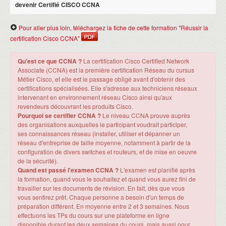
devenir Certifié CISCO CCNA
Pour aller plus loin, téléchargez la fiche de cette formation "Réussir la
certification Cisco CCNA"
Qu'est ce que CCNA ?
La certification Cisco Certified Network
Associate (CCNA) est la première certification Réseau du cursus
Métier Cisco, et elle est le passage obligé avant d'obtenir des
certifications spécialisées. Elle s'adresse aux techniciens réseaux
intervenant en environnement réseau Cisco ainsi qu'aux
revendeurs découvrant les produits Cisco.
Pourquoi se certifier CCNA ?
Le niveau CCNA prouve auprès
des organisations auxquelles le participant voudrait participer,
ses connaissances réseau (installer, utiliser et dépanner un
réseau d'entreprise de taille moyenne, notamment à partir de la
configuration de divers switches et routeurs, et de mise en oeuvre
de la sécurité).
Quand est passé l'examen CCNA ?
L'examen est planifié après
la formation, quand vous le souhaitez et quand vous aurez fini de
travailler sur les documents de révision. En fait, dès que vous
vous sentirez prêt. Chaque personne a besoin d'un temps de
préparation différent. En moyenne entre 2 et 3 semaines. Nous
effectuons les TPs du cours sur une plateforme en ligne
disponible durant les deux semaines du cours, mais aussi pour