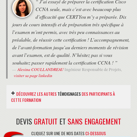
“ J’ai essayé de préparer la certification Cisco
CCNA seule, mais c’est avec beaucoup plus
d’efficacité que CERTYou m’y a préparée. Dix
jours de cours intensifs et de préparation très spécifique à
l’examen m’ont permis, avec très peu connaissances au
préalable, de réussir cette certification ! L’accompagnement,
de l’avant-formation jusqu’au derniers moments de révision
avant l’examen, est de qualité. N’hésitez pas si vous
souhaitez passer rapidement la certification CCNA ! ”
Alexina COULLANDREAU
Ingénieur Responsable de Projets,
visiter sa page linkedin
DÉCOUVREZ LES AUTRES
TÉMOIGNAGES
DES PARTICIPANTS À
CETTE FORMATION
DEVIS
GRATUIT
ET
SANS ENGAGEMENT
“ Je viens de terminer une formation CCNA
Switching and Routing de 10 jours que je
CLIQUEZ SUR UNE DE NOS DATES
CI-DESSOUS
recommande fortement. Le formateur ainsi