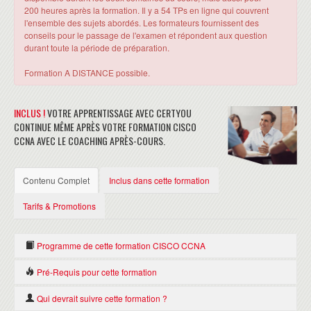
200 heures après la formation. Il y a 54 TPs en ligne qui couvrent
l'ensemble des sujets abordés. Les formateurs fournissent des
conseils pour le passage de l'examen et répondent aux question
durant toute la période de préparation.
Formation A DISTANCE possible.
INCLUS !
VOTRE APPRENTISSAGE AVEC CERTYOU
CONTINUE MÊME APRÈS VOTRE FORMATION CISCO
CCNA AVEC LE COACHING APRÈS-COURS.
Contenu Complet
Inclus dans cette formation
Tarifs & Promotions
Programme de cette formation CISCO CCNA
Pré-Requis pour cette formation
CONSTRUCTION D’UN RÉSEAU SIMPLE :
Il n'y a pas de pré-requis nécessaire pour suivre et réussir les
Qui devrait suivre cette formation ?
Identifier les composants d'un réseau informatique et leurs