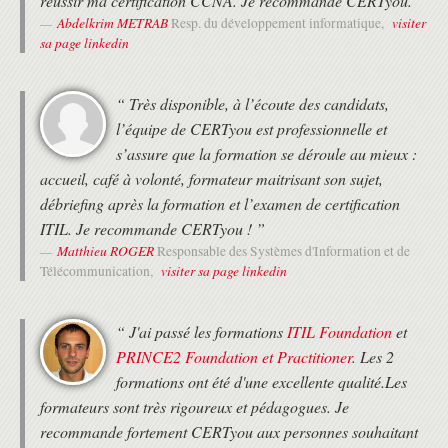
réussir ma certification CCNA. Je recommande CERTyou. ”
Abdelkrim METRAB
visiter
Resp. du développement informatique,
sa page linkedin
“ Très disponible, à l’écoute des candidats,
l’équipe de CERTyou est professionnelle et
s’assure que la formation se déroule au mieux :
accueil, café à volonté, formateur maitrisant son sujet,
débriefing après la formation et l’examen de certification
ITIL. Je recommande CERTyou ! ”
Matthieu ROGER
Responsable des Systèmes d'Information et de
visiter sa page linkedin
Télécommunication,
“ J'ai passé les formations
ITIL Foundation
et
PRINCE2 Foundation et Practitioner
. Les 2
formations ont été d'une excellente qualité.Les
formateurs sont très rigoureux et pédagogues. Je
recommande fortement CERTyou aux personnes souhaitant