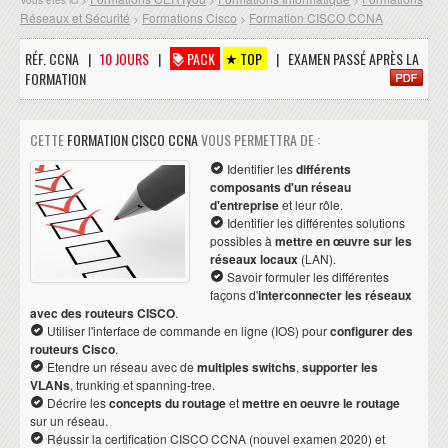
Réseaux et Sécurité
Formations Cisco
Formation CISCO CCNA
>
>
RÉF. CCNA |
10 JOURS
|
PACK
TOP
| EXAMEN PASSÉ APRÈS LA
FORMATION
CETTE
FORMATION CISCO CCNA
VOUS PERMETTRA DE :
Identifier les
différents
composants d'un réseau
d'entreprise
et leur rôle.
Identifier les différentes solutions
possibles à
mettre en œuvre sur les
réseaux locaux
(LAN).
Savoir formuler les différentes
façons d'
interconnecter les réseaux
avec des routeurs CISCO
.
Utiliser l'interface de commande en ligne (IOS) pour
configurer des
routeurs Cisco
.
Etendre un réseau avec de
multiples switchs
,
supporter les
VLANs
, trunking et spanning-tree.
Décrire les
concepts du routage
et
mettre en oeuvre le routage
sur un réseau.
Réussir la certification CISCO CCNA (nouvel examen 2020) et