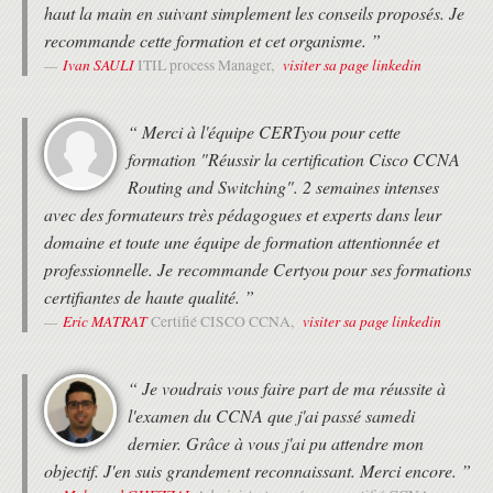
• Les horaires de fin de journée sont adaptés en fonction des
MISE EN ŒUVRE DU ROUTAGE
haut la main en suivant simplement les conseils proposés. Je
horaires des trains ou des avions des différents participants.
recommande cette formation et cet organisme. ”
Décrire le fonctionnement, les avantages et les limites du
• Une attestation de suivi de formation vous sera remise en fin de
routage statique.
formation.
Ivan SAULI
visiter sa page linkedin
ITIL process Manager,
• Cette formation est organisée pour un maximum de 14 participants.
Décrire, implémenter et vérifier les réseaux locaux virtuels
(VLAN) et les trunks.
Décrire l'application et la configuration du routage inter-VLAN.
“ Merci à l'équipe CERTyou pour cette
Expliquer les bases des protocoles de routage dynamique et
formation "Réussir la certification Cisco CCNA
décrire les composants et les fonctions d'Open Shortest Path
Routing and Switching". 2 semaines intenses
First (OSPF).
avec des formateurs très pédagogues et experts dans leur
MISE EN ŒUVRE DE L’ÉVOLUTIVITÉ DES RÉSEAUX CAMPUS
domaine et toute une équipe de formation attentionnée et
Expliquer comment fonctionnent le protocole Spanning Tree
professionnelle. Je recommande Certyou pour ses formations
(STP) et le protocole Rapid Spanning Tree (RSTP).
certifiantes de haute qualité. ”
Configurer l'agrégation de liens à l'aide d'EtherChannel.
Eric MATRAT
visiter sa page linkedin
Certifié CISCO CCNA,
Décrire l'objectif des protocoles de redondance de couche 3.
Décrire les concepts de réseaux Wi-Fi, les types de réseaux Wi-
Fi et l’usage des contrôleurs de réseau Wi-Fi (WLC).
“ Je voudrais vous faire part de ma réussite à
FONCTIONNALITÉS AVANCÉES DES RÉSEAUX ÉTENDUS
l'examen du CCNA que j'ai passé samedi
Décrire les concepts de base du WAN et des VPN.
dernier. Grâce à vous j'ai pu attendre mon
Décrire le fonctionnement des listes de contrôle d'accès (ACL) et
objectif. J'en suis grandement reconnaissant. Merci encore. ”
leurs applications.