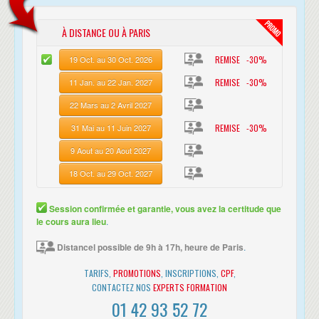
que l'équipe CertYou sont très proche et très à l'écoute
À DISTANCE OU À PARIS
des stagiaires. Une pédagogie de très bonne qualité
ainsi que les supports et travaux pratiques. Le cadre,
REMISE -30%
19 Oct. au 30 Oct. 2026
l'organisation ainsi que le déroulement des formations
REMISE -30%
11 Jan. au 22 Jan. 2027
est très adapté. Allez-y vous ne serez pas déçu. ”
Tayeb BENDJELTI
visiter sa page
Consultant-Formateur,
22 Mars au 2 Avril 2027
linkedin
REMISE -30%
31 Mai au 11 Juin 2027
9 Aout au 20 Aout 2027
“ Très bon centre de formation, super
18 Oct. au 29 Oct. 2027
accueil, très bon prof. Rien à redire. Je
recommande vivement pour le CCNA !!! ”
Session confirmée et garantie, vous avez la certitude que
Nicolas COGNON
visiter sa
Expert Domotique et Réseaux,
le cours aura lieu
.
page linkedin
Distancel possible de 9h à 17h, heure de Paris
.
TARIFS,
PROMOTIONS
, INSCRIPTIONS,
CPF
,
CONTACTEZ NOS
EXPERTS FORMATION
01 42 93 52 72