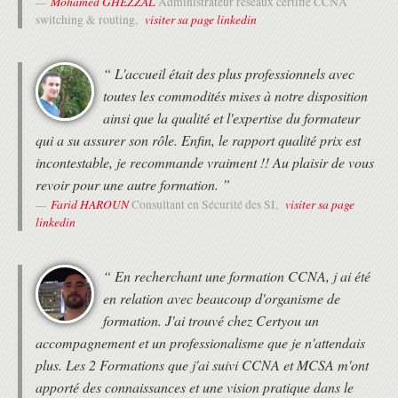
Mohamed GHEZZAL
Administrateur réseaux certifié CCNA
Configurer l'accès Internet à l'aide de clients DHCP (Dynamic
visiter sa page linkedin
switching & routing,
Host Configuration Protocol) et expliquer et configurer la
translation d'adresses réseau (NAT).
Décrire les concepts fondamentaux de la Qualité de Service
“ L'accueil était des plus professionnels avec
(QoS).
toutes les commodités mises à notre disposition
EVOLUTION VERS DES RÉSEAUX INTELLIGENTS
ainsi que la qualité et l'expertise du formateur
Décrire les architectures réseau et introduire la virtualisation.
qui a su assurer son rôle. Enfin, le rapport qualité prix est
Présenter le concept de programmabilité réseau et de réseau
incontestable, je recommande vraiment !! Au plaisir de vous
défini par logiciel (SDN).
revoir pour une autre formation. ”
Décrire les solutions de gestion de réseau intelligentes telles
que Cisco DNA Center, SD-Access et SD-WAN.
Farid HAROUN
visiter sa page
Consultant en Sécurité des SI,
Configurer les outils de surveillance de l’IOS.
linkedin
Décrire la gestion des équipements Cisco.
SÉCURISATION DES ÉQUIPEMENTS DU RÉSEAU
“ En recherchant une formation CCNA, j ai été
Décrire le paysage actuel des menaces pour la sécurité.
en relation avec beaucoup d'organisme de
Décrire les technologies de défense contre les menaces.
formation. J'ai trouvé chez Certyou un
Sécuriser les équipements réseaux et de leur accès
accompagnement et un professionalisme que je n'attendais
administratif.
plus. Les 2 Formations que j'ai suivi CCNA et MCSA m'ont
apporté des connaissances et une vision pratique dans le