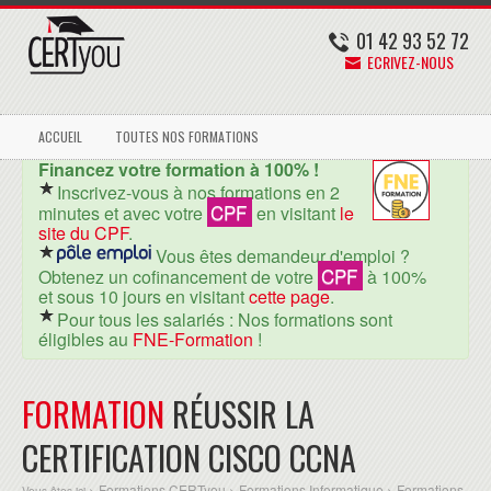
01 42 93 52 72
ECRIVEZ-NOUS
ACCUEIL
TOUTES NOS FORMATIONS
Financez votre formation à 100% !
Inscrivez-vous à nos formations en 2
CPF
minutes et avec votre
en visitant
le
site du CPF
.
Vous êtes demandeur d'emploi ?
CPF
Obtenez un cofinancement de votre
à 100%
et sous 10 jours en visitant
cette page
.
Pour tous les salariés : Nos formations sont
éligibles au
FNE-Formation
!
FORMATION
RÉUSSIR LA
CERTIFICATION CISCO CCNA
Formations CERTyou
Formations Informatique
Formations
Vous êtes ici >
>
>