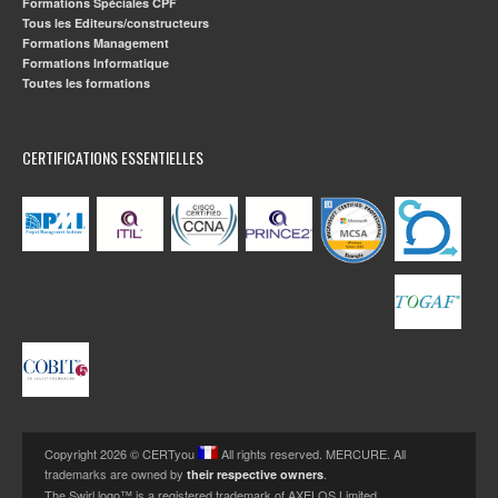
Formations Spéciales CPF
Tous les Editeurs/constructeurs
Formations Management
Formations Informatique
Toutes les formations
CERTIFICATIONS ESSENTIELLES
Copyright 2026 © CERTyou
All rights reserved. MERCURE. All
trademarks are owned by
.
their respective owners
The Swirl logo™ is a registered trademark of AXELOS Limited.