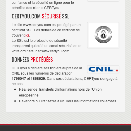
confiance et la sécurité en ligne pour le
bénéfice des clients CERTyou.
CERTYOU.COM
SÉCURISÉ
SSL
Le site www.certyou.com est protégé par un
certificat SSL. Les détails de ce certificat se
trouvent
ici
.
Le SSL est le protocole de sécurité
transparent qui créé un canal sécurisé entre
votre ordinateur et www.certyou.com.
DONNÉES
PROTÉGÉES
CERTyou a déclaré ses fichiers auprès de la
CNIL sous les numéros de déclaration
1796047
et
1868629
. Dans ces déclarations, CERTyou s'engage à
ne pas :
Réaliser de Transferts d'informations hors de l'Union
européenne
Revendre ou Transettre à un Tiers les informations collectées