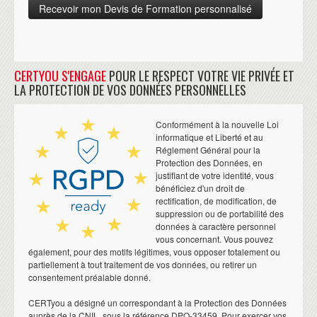
CERTYOU S'ENGAGE
POUR LE RESPECT VOTRE VIE PRIVÉE ET
LA PROTECTION DE VOS DONNÉES PERSONNELLES
Conformément à la nouvelle Loi
informatique et Liberté et au
Réglement Général pour la
Protection des Données, en
justifiant de votre identité, vous
bénéficiez d'un droit de
rectification, de modification, de
suppression ou de portabilité des
données à caractère personnel
vous concernant. Vous pouvez
également, pour des motifs légitimes, vous opposer totalement ou
partiellement à tout traitement de vos données, ou retirer un
consentement préalable donné.
CERTyou a désigné un correspondant à la Protection des Données
auprès de la CNIL, sous la référence DPO-33459. Pour exercer vos