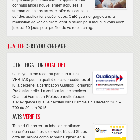
connaissances nouvellement acquises, à
surmonter les obstacles, et offre des conseils
sur des applications spécifiques. CERTyou s'engage dans la
réalisation de vos objectifs, c'est la raison pour laquelle vous avez
jusqu'à 30 jours pour profiter de votre coaching.
QUALITE
CERTYOU S'ENGAGE
CERTIFICATION
QUALIOPI
CERTyou a été reconnu par le BUREAU
VERITAS pour la qualité de ces procédures et
lui a décerné la certification Qualiopi Formation
Professionnelle. La certification de services
Qualiopi Formation Professionnelle répond
aux exigences qualité décrites dans l’article 1 du décret n°2015-
790 du 30 juin 2015.
AVIS
VÉRIFIÉS
Trusted Shops est un label de confiance
européen pour les sites web. Trusted Shops
offre un service complet pour augmenter la