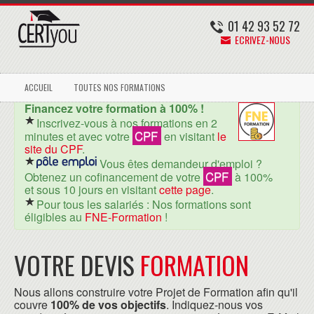
01 42 93 52 72
ECRIVEZ-NOUS
ACCUEIL
TOUTES NOS FORMATIONS
Financez votre formation à 100% !
Inscrivez-vous à nos formations en 2
CPF
minutes et avec votre
en visitant
le
site du CPF
.
Vous êtes demandeur d'emploi ?
CPF
Obtenez un cofinancement de votre
à 100%
et sous 10 jours en visitant
cette page
.
Pour tous les salariés : Nos formations sont
éligibles au
FNE-Formation
!
VOTRE DEVIS
FORMATION
Nous allons construire votre Projet de Formation afin qu'il
couvre
100% de vos objectifs
. Indiquez-nous vos