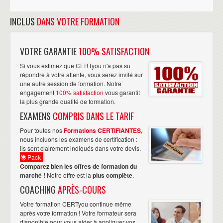
INCLUS
DANS VOTRE FORMATION
VOTRE GARANTIE
100% SATISFACTION
Si vous estimez que CERTyou n'a pas su
répondre à votre attente, vous serez invité sur
une autre session de formation. Notre
engagement
100% satisfaction
vous garantit
la plus grande qualité de formation.
EXAMENS
COMPRIS DANS LE TARIF
Pour toutes nos
Formations CERTIFIANTES
,
nous incluons les examens de certification :
ils sont clairement indiqués dans votre devis.
Pack
Comparez bien les offres de formation du
marché !
Notre offre est la
plus complète
.
COACHING
APRÈS-COURS
Votre formation CERTyou continue même
après votre formation ! Votre formateur sera
disponible pour vous aider à appliquer vos