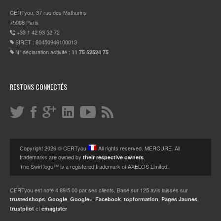
CERTyou, 37 rue des Mathurins
75008 Paris
+33 1 42 93 52 72
SIRET : 80450946100013
N° déclaration activité :
11 75 52524 75
RESTONS CONNECTÉS
Copyright 2026 © CERTyou
All rights reserved. MERCURE. All
trademarks are owned by
.
their respective owners
The Swirl logo™ is a registered trademark of AXELOS Limited.
CERTyou
est noté
4.89
/
5.00
par ses clients. Basé sur
125
avis laissés sur
,
,
,
,
,
,
trustedshops
Google
Google+
Facebook
topformation
Pages Jaunes
et
trustpilot
emagister