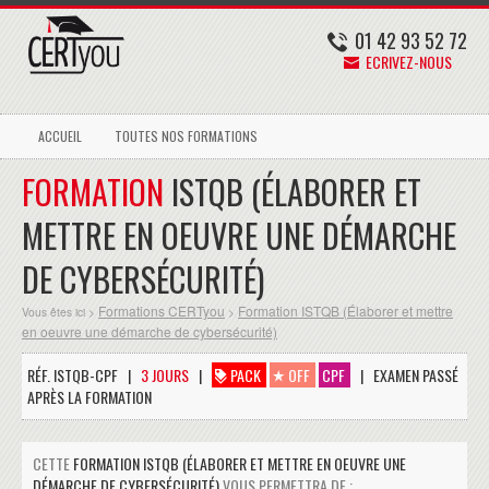
01 42 93 52 72
ECRIVEZ-NOUS
ACCUEIL
TOUTES NOS FORMATIONS
FORMATION
ISTQB (ÉLABORER ET
METTRE EN OEUVRE UNE DÉMARCHE
DE CYBERSÉCURITÉ)
Formations CERTyou
Formation ISTQB (Élaborer et mettre
Vous êtes ici >
>
en oeuvre une démarche de cybersécurité)
RÉF. ISTQB-CPF |
3 JOURS
|
PACK
OFF
CPF
| EXAMEN PASSÉ
APRÈS LA FORMATION
CETTE
FORMATION ISTQB (ÉLABORER ET METTRE EN OEUVRE UNE
DÉMARCHE DE CYBERSÉCURITÉ)
VOUS PERMETTRA DE :