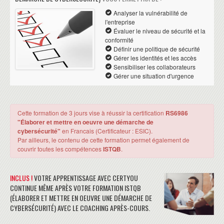
Analyser la vulnérabilité de
l'entreprise
Évaluer le niveau de sécurité et la
conformité
Définir une politique de sécurité
Gérer les identités et les accès
Sensibiliser les collaborateurs
Gérer une situation d'urgence
Cette formation de 3 jours vise à réussir la certification
RS6986
"Élaborer et mettre en oeuvre une démarche de
cybersécurité"
en Francais (Certificateur : ESIC).
Par ailleurs, le contenu de cette formation permet également de
couvrir toutes les compétences
ISTQB
.
INCLUS !
VOTRE APPRENTISSAGE AVEC CERTYOU
CONTINUE MÊME APRÈS VOTRE FORMATION ISTQB
(ÉLABORER ET METTRE EN OEUVRE UNE DÉMARCHE DE
CYBERSÉCURITÉ) AVEC LE COACHING APRÈS-COURS.