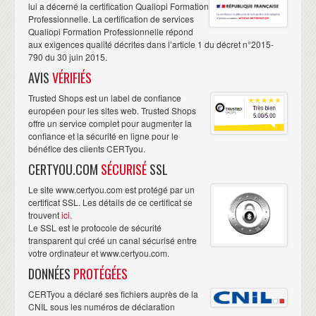
lui a décerné la certification Qualiopi Formation
Taux de réussite des stagiaires pour la certification « Élaborer et
Professionnelle. La certification de services
mettre en oeuvre une démarche de cybersécurité » : 93,7%
Qualiopi Formation Professionnelle répond
Taux de présentation des stagiaires pour la certification « Élaborer et
aux exigences qualité décrites dans l’article 1 du décret n°2015-
mettre en oeuvre une démarche de cybersécurité » : 88,3%
790 du 30 juin 2015.
Taux de complétude des stagiaires pour la certification « Élaborer et
AVIS
VÉRIFIÉS
mettre en oeuvre une démarche de cybersécurité » : 85,5%
Trusted Shops est un label de confiance
Données mises à jour au 30/04/2025
européen pour les sites web. Trusted Shops
offre un service complet pour augmenter la
confiance et la sécurité en ligne pour le
bénéfice des clients CERTyou.
CERTYOU.COM
SÉCURISÉ
SSL
Le site www.certyou.com est protégé par un
certificat SSL. Les détails de ce certificat se
trouvent
ici
.
Le SSL est le protocole de sécurité
transparent qui créé un canal sécurisé entre
votre ordinateur et www.certyou.com.
DONNÉES
PROTÉGÉES
CERTyou a déclaré ses fichiers auprès de la
CNIL sous les numéros de déclaration