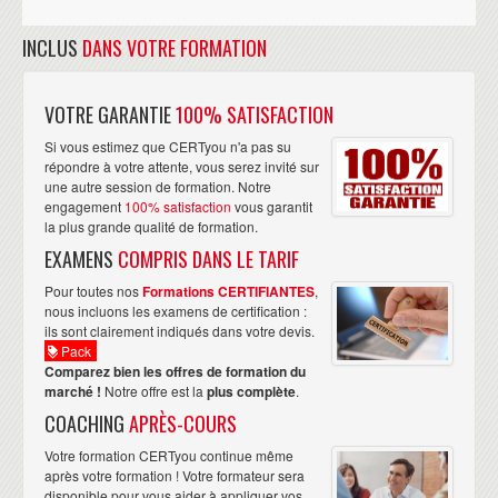
INCLUS
DANS VOTRE FORMATION
VOTRE GARANTIE
100% SATISFACTION
Si vous estimez que CERTyou n'a pas su
répondre à votre attente, vous serez invité sur
une autre session de formation. Notre
engagement
100% satisfaction
vous garantit
la plus grande qualité de formation.
EXAMENS
COMPRIS DANS LE TARIF
Pour toutes nos
Formations CERTIFIANTES
,
nous incluons les examens de certification :
ils sont clairement indiqués dans votre devis.
Pack
Comparez bien les offres de formation du
marché !
Notre offre est la
plus complète
.
COACHING
APRÈS-COURS
Votre formation CERTyou continue même
après votre formation ! Votre formateur sera
disponible pour vous aider à appliquer vos