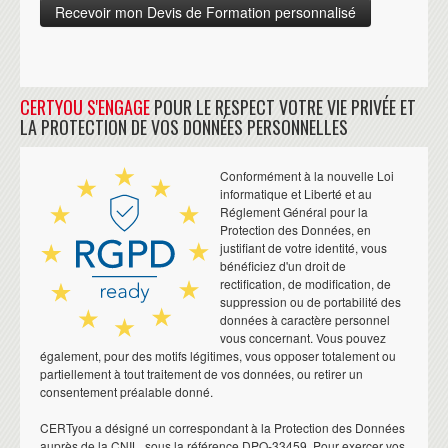
CERTYOU S'ENGAGE
POUR LE RESPECT VOTRE VIE PRIVÉE ET
LA PROTECTION DE VOS DONNÉES PERSONNELLES
Conformément à la nouvelle Loi
informatique et Liberté et au
Réglement Général pour la
Protection des Données, en
justifiant de votre identité, vous
bénéficiez d'un droit de
rectification, de modification, de
suppression ou de portabilité des
données à caractère personnel
vous concernant. Vous pouvez
également, pour des motifs légitimes, vous opposer totalement ou
partiellement à tout traitement de vos données, ou retirer un
consentement préalable donné.
CERTyou a désigné un correspondant à la Protection des Données
auprès de la CNIL, sous la référence DPO-33459. Pour exercer vos