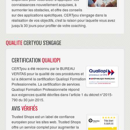
connaissances nouvellement acquises, à
surmonter les obstacles, et offre des conseils
sur des applications spécifiques. CERTyou s'engage dans la
réalisation de vos objectifs, c'est la raison pour laquelle vous avez
jusqu'à 30 jours pour profiter de votre coaching.
QUALITE
CERTYOU S'ENGAGE
CERTIFICATION
QUALIOPI
CERTyou a été reconnu par le BUREAU
VERITAS pour la qualité de ces procédures et
lui a décerné la certification Qualiopi Formation
Professionnelle. La certification de services
Qualiopi Formation Professionnelle répond
aux exigences qualité décrites dans l’article 1 du décret n°2015-
790 du 30 juin 2015.
AVIS
VÉRIFIÉS
Trusted Shops est un label de confiance
européen pour les sites web. Trusted Shops
offre un service complet pour augmenter la