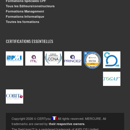
Formations Spéciales CPF
Tous les Editeurs/constructeurs
Formations Management
Formations Informatique
Toutes les formations
CERTIFICATIONS ESSENTIELLES
Copyright 2026 © CERTyou
All rights reserved. MERCURE. All
trademarks are owned by
.
their respective owners
The Swirl logo™ is a registered trademark of AXELOS Limited.