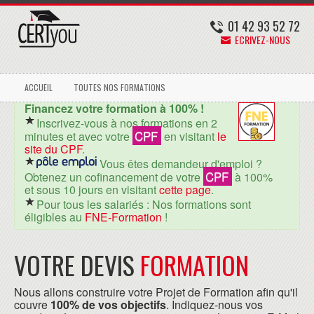
01 42 93 52 72
ECRIVEZ-NOUS
ACCUEIL
TOUTES NOS FORMATIONS
Financez votre formation à 100% !
Inscrivez-vous à nos formations en 2
CPF
minutes et avec votre
en visitant
le
site du CPF
.
Vous êtes demandeur d'emploi ?
CPF
Obtenez un cofinancement de votre
à 100%
et sous 10 jours en visitant
cette page
.
Pour tous les salariés : Nos formations sont
éligibles au
FNE-Formation
!
VOTRE DEVIS
FORMATION
Nous allons construire votre Projet de Formation afin qu'il
couvre
100% de vos objectifs
. Indiquez-nous vos