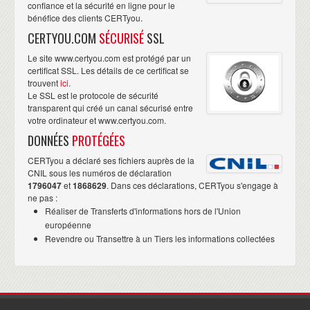
confiance et la sécurité en ligne pour le
bénéfice des clients CERTyou.
CERTYOU.COM
SÉCURISÉ
SSL
Le site www.certyou.com est protégé par un
certificat SSL. Les détails de ce certificat se
trouvent
ici
.
Le SSL est le protocole de sécurité
transparent qui créé un canal sécurisé entre
votre ordinateur et www.certyou.com.
DONNÉES
PROTÉGÉES
CERTyou a déclaré ses fichiers auprès de la
CNIL sous les numéros de déclaration
1796047
et
1868629
. Dans ces déclarations, CERTyou s'engage à
ne pas :
Réaliser de Transferts d'informations hors de l'Union
européenne
Revendre ou Transettre à un Tiers les informations collectées