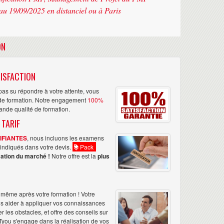
au 19/09/2025 en distanciel ou à Paris
ON
ISFACTION
as su répondre à votre attente, vous
n de formation. Notre engagement
100%
rande qualité de formation.
 TARIF
TIFIANTES
, nous incluons les examens
nt indiqués dans votre devis.
Pack
ation du marché !
Notre offre est la
plus
même après votre formation ! Votre
us aider à appliquer vos connaissances
les obstacles, et offre des conseils sur
Tyou s'engage dans la réalisation de vos