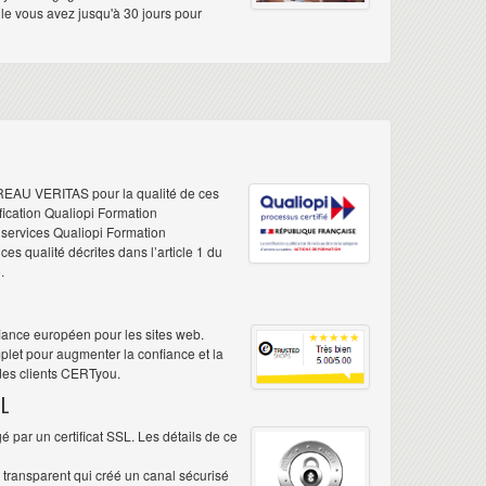
elle vous avez jusqu'à 30 jours pour
REAU VERITAS pour la qualité de ces
ification Qualiopi Formation
e services Qualiopi Formation
s qualité décrites dans l’article 1 du
.
iance européen pour les sites web.
plet pour augmenter la confiance et la
 des clients CERTyou.
L
 par un certificat SSL. Les détails de ce
é transparent qui créé un canal sécurisé