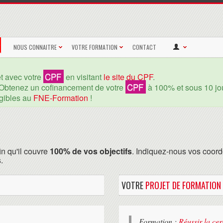
NOUS CONNAITRE
VOTRE FORMATION
CONTACT
CPF
et avec votre
en visitant
le site du CPF
.
CPF
Obtenez un cofinancement de votre
à 100% et sous 10 jou
igibles au
FNE-Formation
!
in qu'il couvre
100% de vos objectifs
. Indiquez-nous vos coord
.
VOTRE
PROJET DE FORMATION
Formation :
Réussir la ce