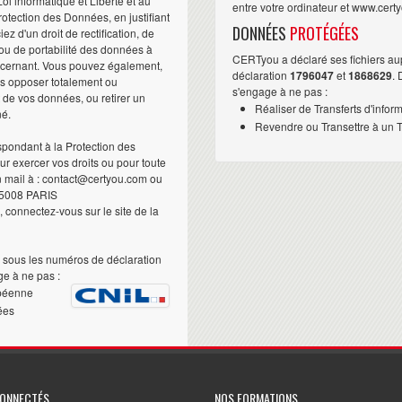
i informatique et Liberté et au
entre votre ordinateur et www.cert
otection des Données, en justifiant
DONNÉES
PROTÉGÉES
iez d'un droit de rectification, de
ou de portabilité des données à
CERTyou a déclaré ses fichiers au
ncernant. Vous pouvez également,
déclaration
1796047
et
1868629
.
us opposer totalement ou
s'engage à ne pas :
t de vos données, ou retirer un
Réaliser de Transferts d'infor
né.
Revendre ou Transettre à un Ti
pondant à la Protection des
 exercer vos droits ou pour toute
n mail à : contact@certyou.com ou
5008 PARIS
 connectez-vous sur le site de la
sous les numéros de déclaration
e à ne pas :
péenne
ées
CONNECTÉS
NOS FORMATIONS