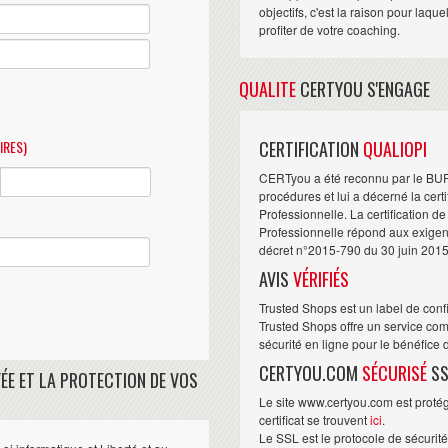
objectifs, c'est la raison pour laqu
profiter de votre coaching.
QUALITE
CERTYOU S'ENGAGE
IRES)
CERTIFICATION
QUALIOPI
CERTyou a été reconnu par le BU
procédures et lui a décerné la cert
Professionnelle. La certification d
Professionnelle répond aux exigence
décret n°2015-790 du 30 juin 2015
AVIS
VÉRIFIÉS
Trusted Shops est un label de conf
Trusted Shops offre un service com
sécurité en ligne pour le bénéfice
CERTYOU.COM
SÉCURISÉ
SS
ÉE ET LA PROTECTION DE VOS
Le site www.certyou.com est protégé
certificat se trouvent
ici
.
Le SSL est le protocole de sécurit