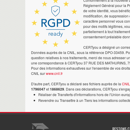
Conformément à la nouvelle Lo
Réglement Général pour la Pr
de votre identité, vous bénéfic
modification, de suppression 
caractère personnel vous co
pour des motifs légitimes, vo
partiellement à tout traitemen
consentement préalable don
CERTyou a désigné un corres
Données auprès de la CNIL, sous la référence DPO-33459. Pour
question relatives à nos traitements, merci de nous adresser u
une correspondance à CERTyou 37 RUE DES MATHURINS, 7
Pour des informations exhaustives sur l'ensemble de vos droits,
CNIL sur
www.cnil.fr
D'autre part, CERTyou a déclaré ses fichiers auprès de la
CNIL
1796047
et
1868629
. Dans ces déclarations, CERTyou s'engag
Réaliser de Transferts d'informations hors de l'Union euro
Revendre ou Transettre à un Tiers les informations collect
RESTONS 