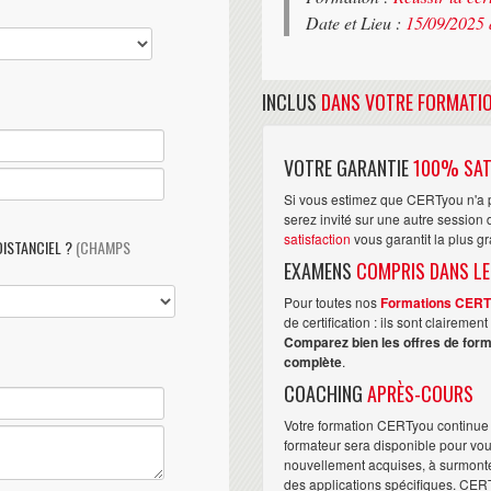
Date et Lieu :
15/09/2025 
INCLUS
DANS VOTRE FORMATI
VOTRE GARANTIE
100% SAT
Si vous estimez que CERTyou n'a p
serez invité sur une autre sessio
satisfaction
vous garantit la plus g
DISTANCIEL ?
(CHAMPS
EXAMENS
COMPRIS DANS LE
Pour toutes nos
Formations CER
de certification : ils sont claireme
Comparez bien les offres de form
complète
.
COACHING
APRÈS-COURS
Votre formation CERTyou continue 
formateur sera disponible pour vo
nouvellement acquises, à surmonter 
des applications spécifiques. CER