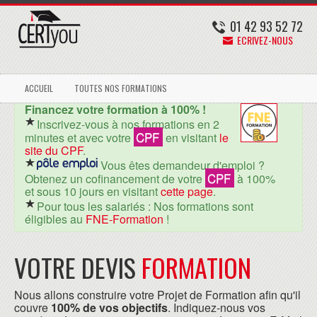
01 42 93 52 72
ECRIVEZ-NOUS
ACCUEIL
TOUTES NOS FORMATIONS
Financez votre formation à 100% !
Inscrivez-vous à nos formations en 2
CPF
minutes et avec votre
en visitant
le
site du CPF
.
Vous êtes demandeur d'emploi ?
CPF
Obtenez un cofinancement de votre
à 100%
et sous 10 jours en visitant
cette page
.
Pour tous les salariés : Nos formations sont
éligibles au
FNE-Formation
!
VOTRE DEVIS
FORMATION
Nous allons construire votre Projet de Formation afin qu'il
couvre
100% de vos objectifs
. Indiquez-nous vos