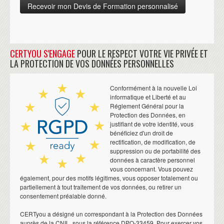
CERTYOU S'ENGAGE
POUR LE RESPECT VOTRE VIE PRIVÉE ET
LA PROTECTION DE VOS DONNÉES PERSONNELLES
Conformément à la nouvelle Loi
informatique et Liberté et au
Réglement Général pour la
Protection des Données, en
justifiant de votre identité, vous
bénéficiez d'un droit de
rectification, de modification, de
suppression ou de portabilité des
données à caractère personnel
vous concernant. Vous pouvez
également, pour des motifs légitimes, vous opposer totalement ou
partiellement à tout traitement de vos données, ou retirer un
consentement préalable donné.
CERTyou a désigné un correspondant à la Protection des Données
auprès de la CNIL, sous la référence DPO-33459. Pour exercer vos