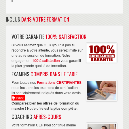
INCLUS
DANS VOTRE FORMATION
VOTRE GARANTIE
100% SATISFACTION
Si vous estimez que CERTyou n'a pas su
répondre à votre attente, vous serez invité sur
une autre session de formation. Notre
engagement
100% satisfaction
vous garantit
la plus grande qualité de formation.
EXAMENS
COMPRIS DANS LE TARIF
Pour toutes nos
Formations CERTIFIANTES
,
nous incluons les examens de certification :
ils sont clairement indiqués dans votre devis.
Pack
Comparez bien les offres de formation du
marché !
Notre offre est la
plus complète
.
COACHING
APRÈS-COURS
Votre formation CERTyou continue même