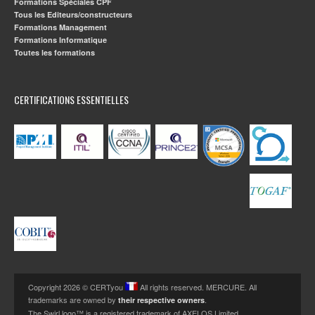
Formations Spéciales CPF
Tous les Editeurs/constructeurs
Formations Management
Formations Informatique
Toutes les formations
CERTIFICATIONS ESSENTIELLES
Copyright 2026 © CERTyou
All rights reserved. MERCURE. All
trademarks are owned by
.
their respective owners
The Swirl logo™ is a registered trademark of AXELOS Limited.