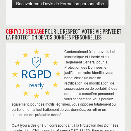
CERTYOU S'ENGAGE
POUR LE RESPECT VOTRE VIE PRIVÉE ET
LA PROTECTION DE VOS DONNÉES PERSONNELLES
Conformément à la nouvelle Loi
informatique et Liberté et au
Réglement Général pour la
Protection des Données, en
justifiant de votre identité, vous
bénéficiez d'un droit de
rectification, de modification, de
suppression ou de portabilité des
données à caractère personnel
vous concernant. Vous pouvez
également, pour des motifs légitimes, vous opposer totalement ou
partiellement à tout traitement de vos données, ou retirer un
consentement préalable donné.
CERTyou a désigné un correspondant à la Protection des Données
auprès de la CNIL, sous la référence DPO-33459. Pour exercer vos