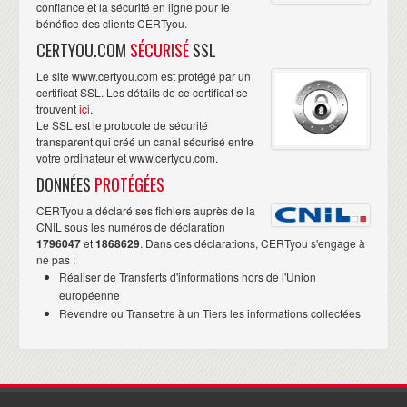
confiance et la sécurité en ligne pour le
bénéfice des clients CERTyou.
CERTYOU.COM
SÉCURISÉ
SSL
Le site www.certyou.com est protégé par un
certificat SSL. Les détails de ce certificat se
trouvent
ici
.
Le SSL est le protocole de sécurité
transparent qui créé un canal sécurisé entre
votre ordinateur et www.certyou.com.
DONNÉES
PROTÉGÉES
CERTyou a déclaré ses fichiers auprès de la
CNIL sous les numéros de déclaration
1796047
et
1868629
. Dans ces déclarations, CERTyou s'engage à
ne pas :
Réaliser de Transferts d'informations hors de l'Union
européenne
Revendre ou Transettre à un Tiers les informations collectées