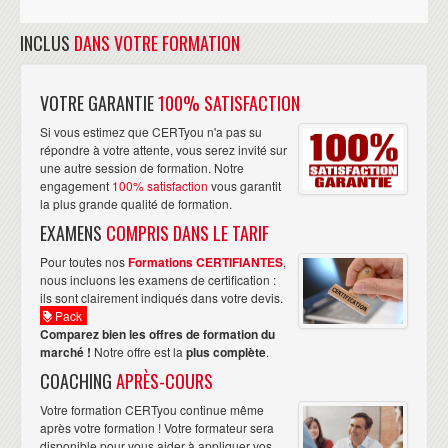
INCLUS
DANS VOTRE FORMATION
VOTRE GARANTIE
100% SATISFACTION
Si vous estimez que CERTyou n'a pas su
répondre à votre attente, vous serez invité sur
une autre session de formation. Notre
engagement
100% satisfaction
vous garantit
la plus grande qualité de formation.
EXAMENS
COMPRIS DANS LE TARIF
Pour toutes nos
Formations CERTIFIANTES
,
nous incluons les examens de certification :
ils sont clairement indiqués dans votre devis.
Pack
Comparez bien les offres de formation du
marché !
Notre offre est la
plus complète
.
COACHING
APRÈS-COURS
Votre formation CERTyou continue même
après votre formation ! Votre formateur sera
disponible pour vous aider à appliquer vos