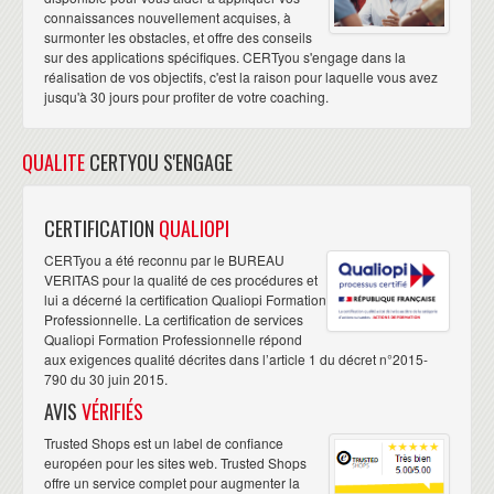
connaissances nouvellement acquises, à
surmonter les obstacles, et offre des conseils
sur des applications spécifiques. CERTyou s'engage dans la
réalisation de vos objectifs, c'est la raison pour laquelle vous avez
jusqu'à 30 jours pour profiter de votre coaching.
QUALITE
CERTYOU S'ENGAGE
CERTIFICATION
QUALIOPI
CERTyou a été reconnu par le BUREAU
VERITAS pour la qualité de ces procédures et
lui a décerné la certification Qualiopi Formation
Professionnelle. La certification de services
Qualiopi Formation Professionnelle répond
aux exigences qualité décrites dans l’article 1 du décret n°2015-
790 du 30 juin 2015.
AVIS
VÉRIFIÉS
Trusted Shops est un label de confiance
européen pour les sites web. Trusted Shops
offre un service complet pour augmenter la