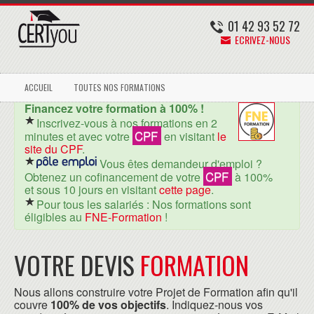
01 42 93 52 72
ECRIVEZ-NOUS
ACCUEIL
TOUTES NOS FORMATIONS
Financez votre formation à 100% !
Inscrivez-vous à nos formations en 2
CPF
minutes et avec votre
en visitant
le
site du CPF
.
Vous êtes demandeur d'emploi ?
CPF
Obtenez un cofinancement de votre
à 100%
et sous 10 jours en visitant
cette page
.
Pour tous les salariés : Nos formations sont
éligibles au
FNE-Formation
!
VOTRE DEVIS
FORMATION
Nous allons construire votre Projet de Formation afin qu'il
couvre
100% de vos objectifs
. Indiquez-nous vos