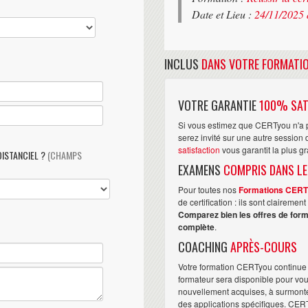
Date et Lieu :
24/11/2025 
INCLUS
DANS VOTRE FORMATI
VOTRE GARANTIE
100% SAT
Si vous estimez que CERTyou n'a p
serez invité sur une autre sessio
satisfaction
vous garantit la plus g
DISTANCIEL ?
(CHAMPS
EXAMENS
COMPRIS DANS LE
Pour toutes nos
Formations CER
de certification : ils sont claireme
Comparez bien les offres de form
complète
.
COACHING
APRÈS-COURS
Votre formation CERTyou continue 
formateur sera disponible pour vo
nouvellement acquises, à surmonter 
des applications spécifiques. CER