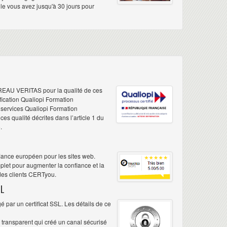
elle vous avez jusqu'à 30 jours pour
REAU VERITAS pour la qualité de ces
ification Qualiopi Formation
e services Qualiopi Formation
s qualité décrites dans l’article 1 du
.
iance européen pour les sites web.
plet pour augmenter la confiance et la
 des clients CERTyou.
L
 par un certificat SSL. Les détails de ce
é transparent qui créé un canal sécurisé