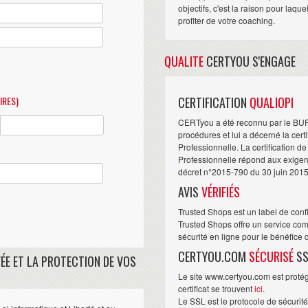
objectifs, c'est la raison pour laqu
profiter de votre coaching.
QUALITE
CERTYOU S'ENGAGE
IRES)
CERTIFICATION
QUALIOPI
CERTyou a été reconnu par le BU
procédures et lui a décerné la cert
Professionnelle. La certification d
Professionnelle répond aux exigence
décret n°2015-790 du 30 juin 2015
AVIS
VÉRIFIÉS
Trusted Shops est un label de conf
Trusted Shops offre un service com
sécurité en ligne pour le bénéfice
CERTYOU.COM
SÉCURISÉ
SS
ÉE ET LA PROTECTION DE VOS
Le site www.certyou.com est protégé
certificat se trouvent
ici
.
Le SSL est le protocole de sécurit