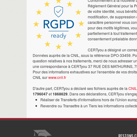
Conformément à la nouvelle Lo
Réglement Général pour la Pr
de votre identité, vous bénéfic
modification, de suppression 
caractère personnel vous co
pour des motifs légitimes, vo
partiellement à tout traitemen
consentement préalable don
CERTyou a désigné un corres
Données auprès de la CNIL, sous la référence DPO-33459. Pour
question relatives à nos traitements, merci de nous adresser u
une correspondance à CERTyou 37 RUE DES MATHURINS, 7
Pour des informations exhaustives sur l'ensemble de vos droits,
CNIL sur
www.cnil.fr
D'autre part, CERTyou a déclaré ses fichiers auprès de la
CNIL
1796047
et
1868629
. Dans ces déclarations, CERTyou s'engag
Réaliser de Transferts d'informations hors de l'Union euro
Revendre ou Transettre à un Tiers les informations collect
RESTONS 