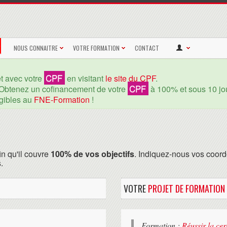
NOUS CONNAITRE
VOTRE FORMATION
CONTACT
CPF
et avec votre
en visitant
le site du CPF
.
CPF
Obtenez un cofinancement de votre
à 100% et sous 10 jou
igibles au
FNE-Formation
!
in qu'il couvre
100% de vos objectifs
. Indiquez-nous vos coord
.
VOTRE
PROJET DE FORMATION
Formation :
Réussir la ce