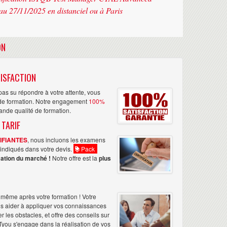
au 27/11/2025 en distanciel ou à Paris
ON
ISFACTION
as su répondre à votre attente, vous
n de formation. Notre engagement
100%
rande qualité de formation.
 TARIF
TIFIANTES
, nous incluons les examens
nt indiqués dans votre devis.
Pack
ation du marché !
Notre offre est la
plus
même après votre formation ! Votre
us aider à appliquer vos connaissances
les obstacles, et offre des conseils sur
Tyou s'engage dans la réalisation de vos