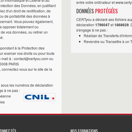
i informatique et Liberté et au
entre votre ordinateur et www.cert
otection des Données, en justifiant
DONNÉES
PROTÉGÉES
iez d'un droit de rectification, de
ou de portabilité des données à
CERTyou a déclaré ses fichiers au
ncernant. Vous pouvez également,
déclaration
1796047
et
1868629
.
us opposer totalement ou
s'engage à ne pas :
t de vos données, ou retirer un
Réaliser de Transferts d'infor
né.
Revendre ou Transettre à un Ti
pondant à la Protection des
 exercer vos droits ou pour toute
n mail à : contact@certyou.com ou
5008 PARIS
 connectez-vous sur le site de la
sous les numéros de déclaration
e à ne pas :
péenne
ées
CONNECTÉS
NOS FORMATIONS