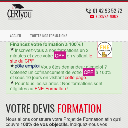
01 42 93 52 72
ECRIVEZ-NOUS
ACCUEIL
TOUTES NOS FORMATIONS
Financez votre formation à 100% !
Inscrivez-vous à nos formations en 2
CPF
minutes et avec votre
en visitant
le
site du CPF
.
Vous êtes demandeur d'emploi ?
CPF
Obtenez un cofinancement de votre
à 100%
et sous 10 jours en visitant
cette page
.
Pour tous les salariés : Nos formations sont
éligibles au
FNE-Formation
!
VOTRE DEVIS
FORMATION
Nous allons construire votre Projet de Formation afin qu'il
couvre
100% de vos objectifs
. Indiquez-nous vos