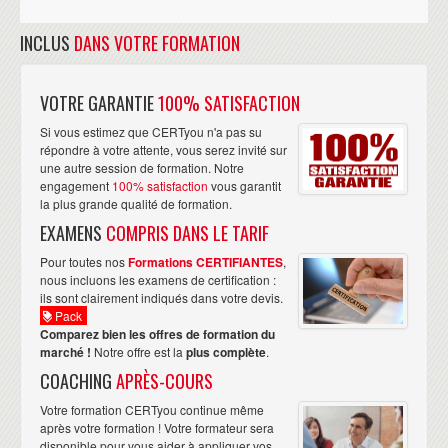
INCLUS
DANS VOTRE FORMATION
VOTRE GARANTIE
100% SATISFACTION
Si vous estimez que CERTyou n'a pas su
répondre à votre attente, vous serez invité sur
une autre session de formation. Notre
engagement
100% satisfaction
vous garantit
la plus grande qualité de formation.
EXAMENS
COMPRIS DANS LE TARIF
Pour toutes nos
Formations CERTIFIANTES
,
nous incluons les examens de certification :
ils sont clairement indiqués dans votre devis.
Pack
Comparez bien les offres de formation du
marché !
Notre offre est la
plus complète
.
COACHING
APRÈS-COURS
Votre formation CERTyou continue même
après votre formation ! Votre formateur sera
disponible pour vous aider à appliquer vos