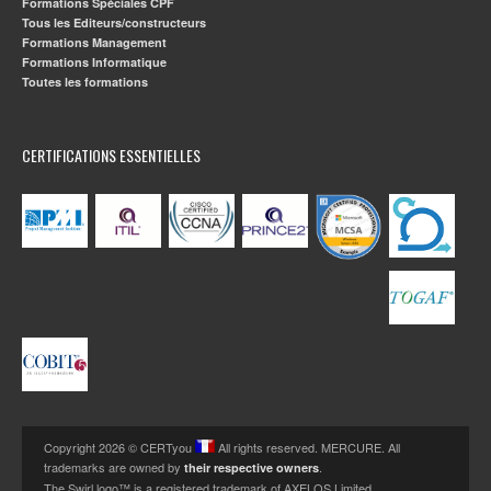
Formations Spéciales CPF
Tous les Editeurs/constructeurs
Formations Management
Formations Informatique
Toutes les formations
CERTIFICATIONS ESSENTIELLES
Copyright 2026 © CERTyou
All rights reserved. MERCURE. All
trademarks are owned by
.
their respective owners
The Swirl logo™ is a registered trademark of AXELOS Limited.