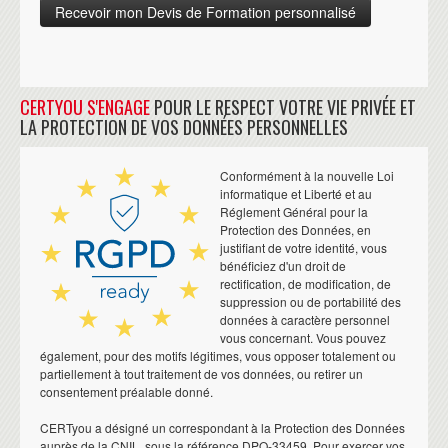
CERTYOU S'ENGAGE
POUR LE RESPECT VOTRE VIE PRIVÉE ET
LA PROTECTION DE VOS DONNÉES PERSONNELLES
Conformément à la nouvelle Loi
informatique et Liberté et au
Réglement Général pour la
Protection des Données, en
justifiant de votre identité, vous
bénéficiez d'un droit de
rectification, de modification, de
suppression ou de portabilité des
données à caractère personnel
vous concernant. Vous pouvez
également, pour des motifs légitimes, vous opposer totalement ou
partiellement à tout traitement de vos données, ou retirer un
consentement préalable donné.
CERTyou a désigné un correspondant à la Protection des Données
auprès de la CNIL, sous la référence DPO-33459. Pour exercer vos