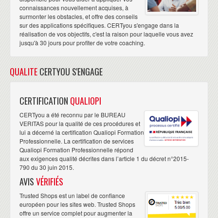
connaissances nouvellement acquises, à
surmonter les obstacles, et offre des conseils
sur des applications spécifiques. CERTyou s'engage dans la
réalisation de vos objectifs, c'est la raison pour laquelle vous avez
jusqu'à 30 jours pour profiter de votre coaching.
QUALITE
CERTYOU S'ENGAGE
CERTIFICATION
QUALIOPI
CERTyou a été reconnu par le BUREAU
VERITAS pour la qualité de ces procédures et
lui a décerné la certification Qualiopi Formation
Professionnelle. La certification de services
Qualiopi Formation Professionnelle répond
aux exigences qualité décrites dans l’article 1 du décret n°2015-
790 du 30 juin 2015.
AVIS
VÉRIFIÉS
Trusted Shops est un label de confiance
européen pour les sites web. Trusted Shops
offre un service complet pour augmenter la