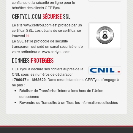
confiance et la sécurité en ligne pour le
bénéfice des clients CERTyou.
CERTYOU.COM
SÉCURISÉ
SSL
Le site www.certyou.com est protégé par un
certificat SSL. Les détails de ce certificat se
trouvent
ici
.
Le SSL est le protocole de sécurité
transparent qui créé un canal sécurisé entre
votre ordinateur et www.certyou.com.
DONNÉES
PROTÉGÉES
CERTyou a déclaré ses fichiers auprès de la
CNIL sous les numéros de déclaration
1796047
et
1868629
. Dans ces déclarations, CERTyou s'engage à
ne pas :
Réaliser de Transferts d'informations hors de l'Union
européenne
Revendre ou Transettre à un Tiers les informations collectées