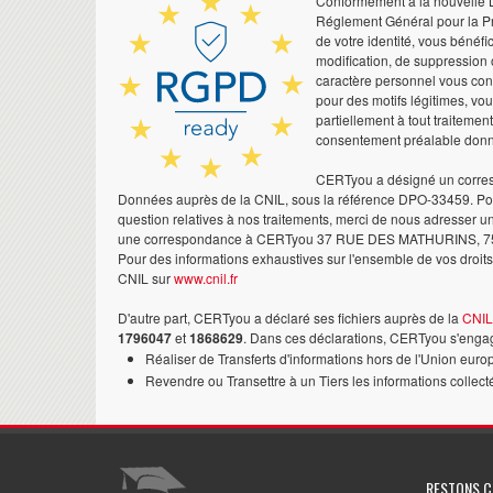
Conformément à la nouvelle Lo
Réglement Général pour la Pr
de votre identité, vous bénéfic
modification, de suppression 
caractère personnel vous co
pour des motifs légitimes, vo
partiellement à tout traitemen
consentement préalable don
CERTyou a désigné un corres
Données auprès de la CNIL, sous la référence DPO-33459. Pour
question relatives à nos traitements, merci de nous adresser u
une correspondance à CERTyou 37 RUE DES MATHURINS, 7
Pour des informations exhaustives sur l'ensemble de vos droits,
CNIL sur
www.cnil.fr
D'autre part, CERTyou a déclaré ses fichiers auprès de la
CNIL
1796047
et
1868629
. Dans ces déclarations, CERTyou s'engag
Réaliser de Transferts d'informations hors de l'Union euro
Revendre ou Transettre à un Tiers les informations collect
RESTONS 