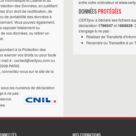
i informatique et Liberté et au
entre votre ordinateur et www.cert
otection des Données, en justifiant
DONNÉES
PROTÉGÉES
iez d'un droit de rectification, de
ou de portabilité des données à
CERTyou a déclaré ses fichiers au
ncernant. Vous pouvez également,
déclaration
1796047
et
1868629
.
us opposer totalement ou
s'engage à ne pas :
t de vos données, ou retirer un
Réaliser de Transferts d'infor
né.
Revendre ou Transettre à un Ti
pondant à la Protection des
 exercer vos droits ou pour toute
n mail à : contact@certyou.com ou
5008 PARIS
 connectez-vous sur le site de la
sous les numéros de déclaration
e à ne pas :
péenne
ées
CONNECTÉS
NOS FORMATIONS