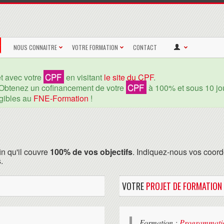
NOUS CONNAITRE
VOTRE FORMATION
CONTACT
CPF
et avec votre
en visitant
le site du CPF
.
CPF
Obtenez un cofinancement de votre
à 100% et sous 10 jou
igibles au
FNE-Formation
!
in qu'il couvre
100% de vos objectifs
. Indiquez-nous vos coord
.
VOTRE
PROJET DE FORMATION
Formation :
Programmatio