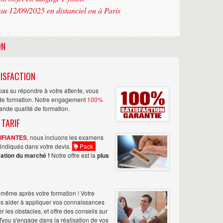
au 12/09/2025 en distanciel ou à Paris
ON
ISFACTION
as su répondre à votre attente, vous
n de formation. Notre engagement
100%
rande qualité de formation.
 TARIF
TIFIANTES
, nous incluons les examens
nt indiqués dans votre devis.
Pack
ation du marché !
Notre offre est la
plus
même après votre formation ! Votre
us aider à appliquer vos connaissances
les obstacles, et offre des conseils sur
Tyou s'engage dans la réalisation de vos