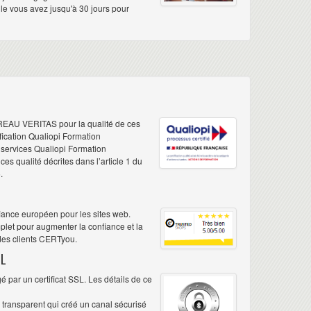
elle vous avez jusqu'à 30 jours pour
REAU VERITAS pour la qualité de ces
ification Qualiopi Formation
e services Qualiopi Formation
s qualité décrites dans l’article 1 du
.
iance européen pour les sites web.
plet pour augmenter la confiance et la
 des clients CERTyou.
L
 par un certificat SSL. Les détails de ce
é transparent qui créé un canal sécurisé