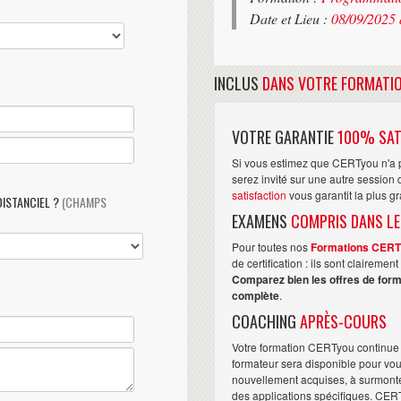
Date et Lieu :
08/09/2025 
INCLUS
DANS VOTRE FORMATI
VOTRE GARANTIE
100% SAT
Si vous estimez que CERTyou n'a p
serez invité sur une autre sessio
satisfaction
vous garantit la plus g
DISTANCIEL ?
(CHAMPS
EXAMENS
COMPRIS DANS LE
Pour toutes nos
Formations CER
de certification : ils sont claireme
Comparez bien les offres de form
complète
.
COACHING
APRÈS-COURS
Votre formation CERTyou continue 
formateur sera disponible pour vo
nouvellement acquises, à surmonter 
des applications spécifiques. CER