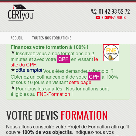
01 42 93 52 72
ECRIVEZ-NOUS
ACCUEIL
TOUTES NOS FORMATIONS
Financez votre formation à 100% !
Inscrivez-vous à nos formations en 2
CPF
minutes et avec votre
en visitant
le
site du CPF
.
Vous êtes demandeur d'emploi ?
CPF
Obtenez un cofinancement de votre
à 100%
et sous 10 jours en visitant
cette page
.
Pour tous les salariés : Nos formations sont
éligibles au
FNE-Formation
!
VOTRE DEVIS
FORMATION
Nous allons construire votre Projet de Formation afin qu'il
couvre
100% de vos objectifs
. Indiquez-nous vos