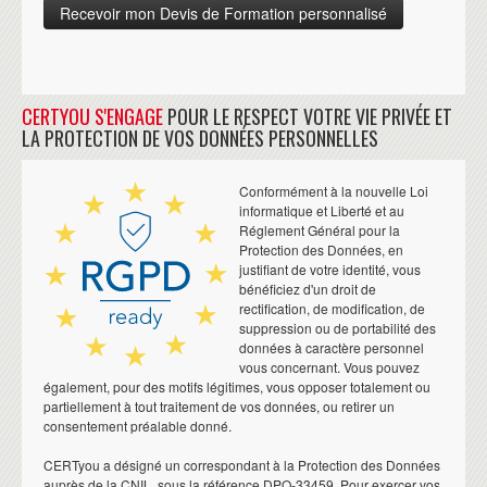
CERTYOU S'ENGAGE
POUR LE RESPECT VOTRE VIE PRIVÉE ET
LA PROTECTION DE VOS DONNÉES PERSONNELLES
Conformément à la nouvelle Loi
informatique et Liberté et au
Réglement Général pour la
Protection des Données, en
justifiant de votre identité, vous
bénéficiez d'un droit de
rectification, de modification, de
suppression ou de portabilité des
données à caractère personnel
vous concernant. Vous pouvez
également, pour des motifs légitimes, vous opposer totalement ou
partiellement à tout traitement de vos données, ou retirer un
consentement préalable donné.
CERTyou a désigné un correspondant à la Protection des Données
auprès de la CNIL, sous la référence DPO-33459. Pour exercer vos