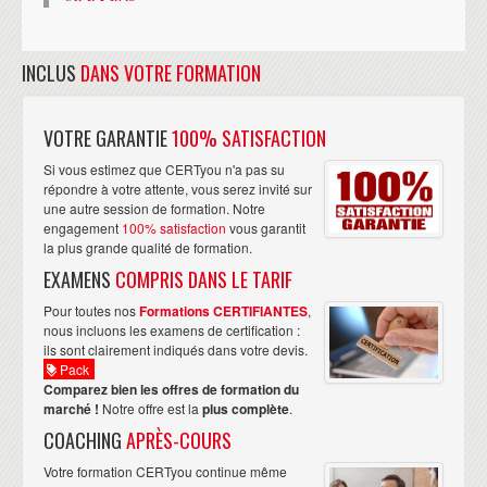
INCLUS
DANS VOTRE FORMATION
VOTRE GARANTIE
100% SATISFACTION
Si vous estimez que CERTyou n'a pas su
répondre à votre attente, vous serez invité sur
une autre session de formation. Notre
engagement
100% satisfaction
vous garantit
la plus grande qualité de formation.
EXAMENS
COMPRIS DANS LE TARIF
Pour toutes nos
Formations CERTIFIANTES
,
nous incluons les examens de certification :
ils sont clairement indiqués dans votre devis.
Pack
Comparez bien les offres de formation du
marché !
Notre offre est la
plus complète
.
COACHING
APRÈS-COURS
Votre formation CERTyou continue même