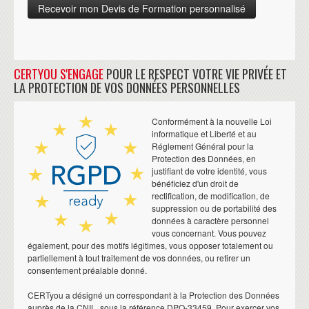
CERTYOU S'ENGAGE
POUR LE RESPECT VOTRE VIE PRIVÉE ET
LA PROTECTION DE VOS DONNÉES PERSONNELLES
Conformément à la nouvelle Loi
informatique et Liberté et au
Réglement Général pour la
Protection des Données, en
justifiant de votre identité, vous
bénéficiez d'un droit de
rectification, de modification, de
suppression ou de portabilité des
données à caractère personnel
vous concernant. Vous pouvez
également, pour des motifs légitimes, vous opposer totalement ou
partiellement à tout traitement de vos données, ou retirer un
consentement préalable donné.
CERTyou a désigné un correspondant à la Protection des Données
auprès de la CNIL, sous la référence DPO-33459. Pour exercer vos