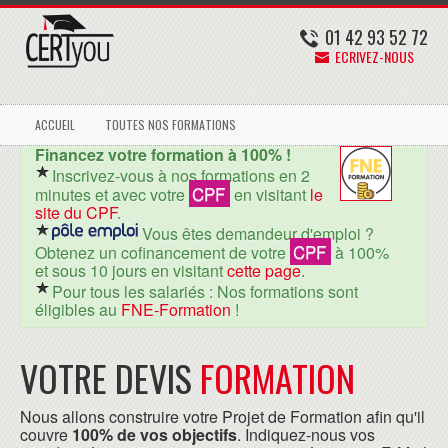
01 42 93 52 72
ECRIVEZ-NOUS
ACCUEIL
TOUTES NOS FORMATIONS
Financez votre formation à 100% !
Inscrivez-vous à nos formations en 2
CPF
minutes et avec votre
en visitant
le
site du CPF
.
Vous êtes demandeur d'emploi ?
CPF
Obtenez un cofinancement de votre
à 100%
et sous 10 jours en visitant
cette page
.
Pour tous les salariés : Nos formations sont
éligibles au
FNE-Formation
!
VOTRE DEVIS
FORMATION
Nous allons construire votre Projet de Formation afin qu'il
couvre
100% de vos objectifs
. Indiquez-nous vos