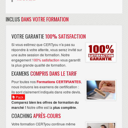
INCLUS
DANS VOTRE FORMATION
VOTRE GARANTIE
100% SATISFACTION
Si vous estimez que CERTyou n'a pas su
répondre à votre attente, vous serez invité sur
une autre session de formation. Notre
engagement
100% satisfaction
vous garantit
la plus grande qualité de formation.
EXAMENS
COMPRIS DANS LE TARIF
Pour toutes nos
Formations CERTIFIANTES
,
nous incluons les examens de certification :
ils sont clairement indiqués dans votre devis.
Pack
Comparez bien les offres de formation du
marché !
Notre offre est la
plus complète
.
COACHING
APRÈS-COURS
Votre formation CERTyou continue même