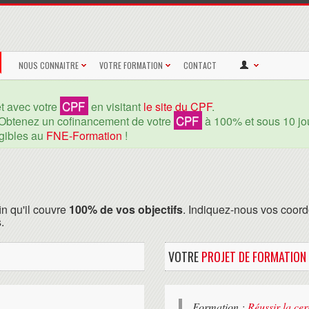
NOUS CONNAITRE
VOTRE FORMATION
CONTACT
CPF
et avec votre
en visitant
le site du CPF
.
CPF
Obtenez un cofinancement de votre
à 100% et sous 10 jou
igibles au
FNE-Formation
!
in qu'il couvre
100% de vos objectifs
. Indiquez-nous vos coord
.
VOTRE
PROJET DE FORMATION
Formation :
Réussir la ce