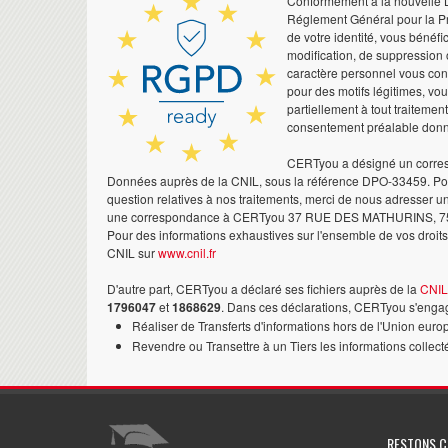
Conformément à la nouvelle Lo
Réglement Général pour la Pr
de votre identité, vous bénéfic
modification, de suppression 
caractère personnel vous co
pour des motifs légitimes, vo
partiellement à tout traitemen
consentement préalable don
CERTyou a désigné un corres
Données auprès de la CNIL, sous la référence DPO-33459. Pour
question relatives à nos traitements, merci de nous adresser u
une correspondance à CERTyou 37 RUE DES MATHURINS, 7
Pour des informations exhaustives sur l'ensemble de vos droits,
CNIL sur
www.cnil.fr
D'autre part, CERTyou a déclaré ses fichiers auprès de la
CNIL
1796047
et
1868629
. Dans ces déclarations, CERTyou s'engag
Réaliser de Transferts d'informations hors de l'Union euro
Revendre ou Transettre à un Tiers les informations collect
RESTONS 