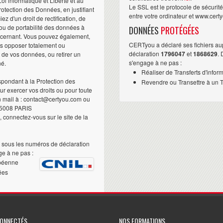
i informatique et Liberté et au
Le SSL est le protocole de sécurit
otection des Données, en justifiant
entre votre ordinateur et www.cert
iez d'un droit de rectification, de
ou de portabilité des données à
DONNÉES
PROTÉGÉES
ncernant. Vous pouvez également,
CERTyou a déclaré ses fichiers au
us opposer totalement ou
déclaration
1796047
et
1868629
.
t de vos données, ou retirer un
s'engage à ne pas :
né.
Réaliser de Transferts d'infor
pondant à la Protection des
Revendre ou Transettre à un Ti
 exercer vos droits ou pour toute
n mail à : contact@certyou.com ou
5008 PARIS
 connectez-vous sur le site de la
sous les numéros de déclaration
e à ne pas :
péenne
ées
CONNECTÉS
NOS FORMATIONS