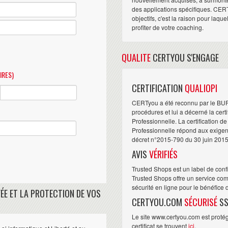
des applications spécifiques. CER
objectifs, c'est la raison pour laqu
profiter de votre coaching.
QUALITE
CERTYOU S'ENGAGE
IRES)
CERTIFICATION
QUALIOPI
CERTyou a été reconnu par le BU
procédures et lui a décerné la cert
Professionnelle. La certification d
Professionnelle répond aux exigence
décret n°2015-790 du 30 juin 2015
AVIS
VÉRIFIÉS
Trusted Shops est un label de conf
Trusted Shops offre un service com
sécurité en ligne pour le bénéfice
ÉE ET LA PROTECTION DE VOS
CERTYOU.COM
SÉCURISÉ
SS
Le site www.certyou.com est protégé
certificat se trouvent
ici
.