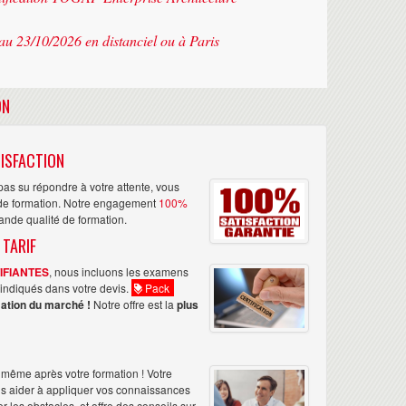
au 23/10/2026 en distanciel ou à Paris
ON
ISFACTION
as su répondre à votre attente, vous
n de formation. Notre engagement
100%
rande qualité de formation.
 TARIF
TIFIANTES
, nous incluons les examens
nt indiqués dans votre devis.
Pack
ation du marché !
Notre offre est la
plus
même après votre formation ! Votre
us aider à appliquer vos connaissances
les obstacles, et offre des conseils sur