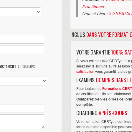
Practitioner
Date et Lieu :
22/10/2026 
INCLUS
DANS VOTRE FORMATI
VOTRE GARANTIE
100% SAT
Si vous estimez que CERTyou n'a p
DISTANCIEL ?
(CHAMPS
serez invité sur une autre sessio
satisfaction
vous garantit la plus g
EXAMENS
COMPRIS DANS LE
Pour toutes nos
Formations CER
de certification : ils sont claireme
Comparez bien les offres de form
complète
.
COACHING
APRÈS-COURS
Votre formation CERTyou continue 
formateur sera disponible pour vo
nouvellement acquises, à surmonter 