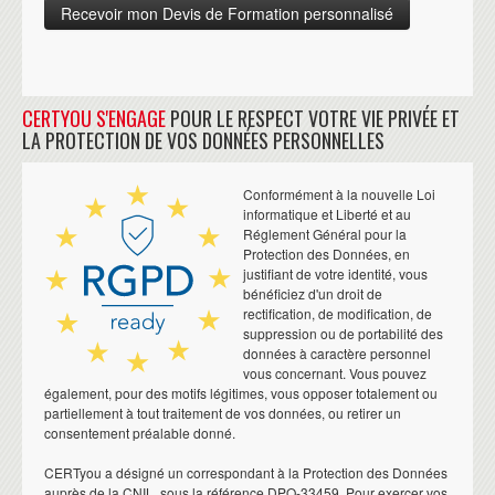
CERTYOU S'ENGAGE
POUR LE RESPECT VOTRE VIE PRIVÉE ET
LA PROTECTION DE VOS DONNÉES PERSONNELLES
Conformément à la nouvelle Loi
informatique et Liberté et au
Réglement Général pour la
Protection des Données, en
justifiant de votre identité, vous
bénéficiez d'un droit de
rectification, de modification, de
suppression ou de portabilité des
données à caractère personnel
vous concernant. Vous pouvez
également, pour des motifs légitimes, vous opposer totalement ou
partiellement à tout traitement de vos données, ou retirer un
consentement préalable donné.
CERTyou a désigné un correspondant à la Protection des Données
auprès de la CNIL, sous la référence DPO-33459. Pour exercer vos