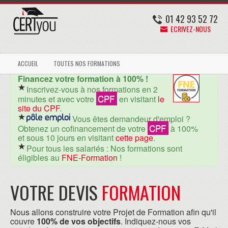
01 42 93 52 72
ECRIVEZ-NOUS
ACCUEIL
TOUTES NOS FORMATIONS
Financez votre formation à 100% !
Inscrivez-vous à nos formations en 2
CPF
minutes et avec votre
en visitant
le
site du CPF
.
Vous êtes demandeur d'emploi ?
CPF
Obtenez un cofinancement de votre
à 100%
et sous 10 jours en visitant
cette page
.
Pour tous les salariés : Nos formations sont
éligibles au
FNE-Formation
!
VOTRE DEVIS
FORMATION
Nous allons construire votre Projet de Formation afin qu'il
couvre
100% de vos objectifs
. Indiquez-nous vos