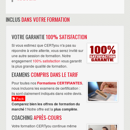
INCLUS
DANS VOTRE FORMATION
VOTRE GARANTIE
100% SATISFACTION
Si vous estimez que CERTyou n'a pas su
répondre à votre attente, vous serez invité sur
une autre session de formation. Notre
engagement
100% satisfaction
vous garantit
la plus grande qualité de formation.
EXAMENS
COMPRIS DANS LE TARIF
Pour toutes nos
Formations CERTIFIANTES
,
nous incluons les examens de certification :
ils sont clairement indiqués dans votre devis.
Pack
Comparez bien les offres de formation du
marché !
Notre offre est la
plus complète
.
COACHING
APRÈS-COURS
Votre formation CERTyou continue même