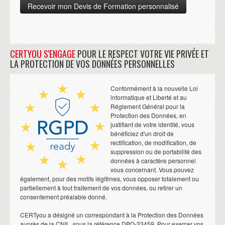
CERTYOU S'ENGAGE
POUR LE RESPECT VOTRE VIE PRIVÉE ET
LA PROTECTION DE VOS DONNÉES PERSONNELLES
Conformément à la nouvelle Loi
informatique et Liberté et au
Réglement Général pour la
Protection des Données, en
justifiant de votre identité, vous
bénéficiez d'un droit de
rectification, de modification, de
suppression ou de portabilité des
données à caractère personnel
vous concernant. Vous pouvez
également, pour des motifs légitimes, vous opposer totalement ou
partiellement à tout traitement de vos données, ou retirer un
consentement préalable donné.
CERTyou a désigné un correspondant à la Protection des Données
auprès de la CNIL, sous la référence DPO-33459. Pour exercer vos