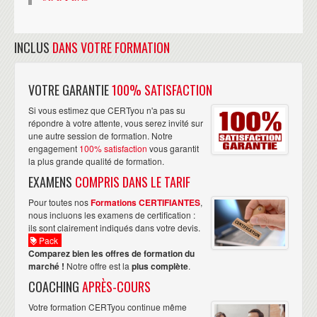
INCLUS
DANS VOTRE FORMATION
VOTRE GARANTIE
100% SATISFACTION
Si vous estimez que CERTyou n'a pas su
répondre à votre attente, vous serez invité sur
une autre session de formation. Notre
engagement
100% satisfaction
vous garantit
la plus grande qualité de formation.
EXAMENS
COMPRIS DANS LE TARIF
Pour toutes nos
Formations CERTIFIANTES
,
nous incluons les examens de certification :
ils sont clairement indiqués dans votre devis.
Pack
Comparez bien les offres de formation du
marché !
Notre offre est la
plus complète
.
COACHING
APRÈS-COURS
Votre formation CERTyou continue même