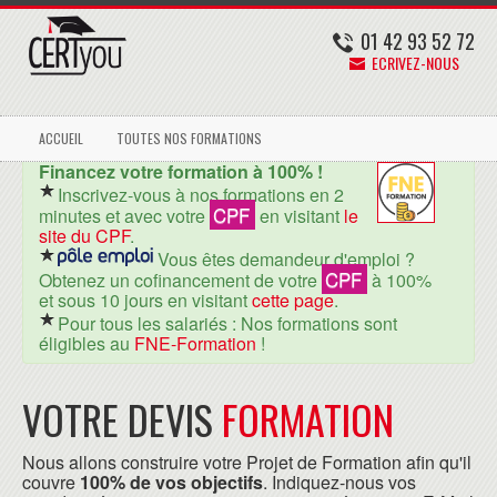
01 42 93 52 72
ECRIVEZ-NOUS
ACCUEIL
TOUTES NOS FORMATIONS
Financez votre formation à 100% !
Inscrivez-vous à nos formations en 2
CPF
minutes et avec votre
en visitant
le
site du CPF
.
Vous êtes demandeur d'emploi ?
CPF
Obtenez un cofinancement de votre
à 100%
et sous 10 jours en visitant
cette page
.
Pour tous les salariés : Nos formations sont
éligibles au
FNE-Formation
!
VOTRE DEVIS
FORMATION
Nous allons construire votre Projet de Formation afin qu'il
couvre
100% de vos objectifs
. Indiquez-nous vos