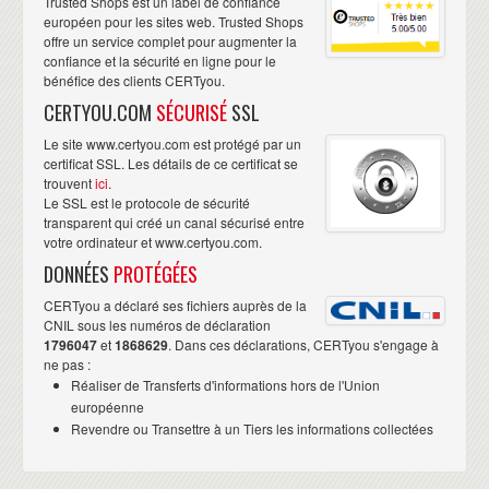
Trusted Shops est un label de confiance
européen pour les sites web. Trusted Shops
offre un service complet pour augmenter la
confiance et la sécurité en ligne pour le
bénéfice des clients CERTyou.
CERTYOU.COM
SÉCURISÉ
SSL
Le site www.certyou.com est protégé par un
certificat SSL. Les détails de ce certificat se
trouvent
ici
.
Le SSL est le protocole de sécurité
transparent qui créé un canal sécurisé entre
votre ordinateur et www.certyou.com.
DONNÉES
PROTÉGÉES
CERTyou a déclaré ses fichiers auprès de la
CNIL sous les numéros de déclaration
1796047
et
1868629
. Dans ces déclarations, CERTyou s'engage à
ne pas :
Réaliser de Transferts d'informations hors de l'Union
européenne
Revendre ou Transettre à un Tiers les informations collectées