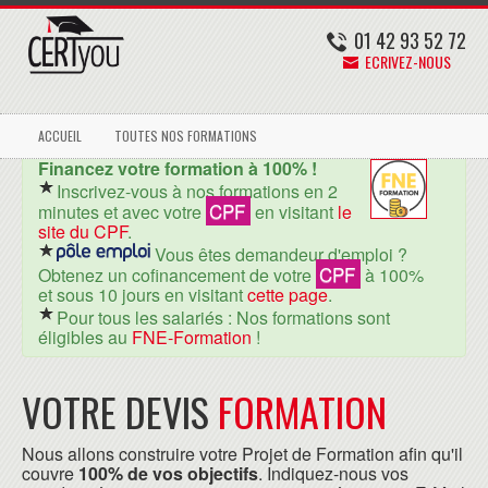
01 42 93 52 72
ECRIVEZ-NOUS
ACCUEIL
TOUTES NOS FORMATIONS
Financez votre formation à 100% !
Inscrivez-vous à nos formations en 2
CPF
minutes et avec votre
en visitant
le
site du CPF
.
Vous êtes demandeur d'emploi ?
CPF
Obtenez un cofinancement de votre
à 100%
et sous 10 jours en visitant
cette page
.
Pour tous les salariés : Nos formations sont
éligibles au
FNE-Formation
!
VOTRE DEVIS
FORMATION
Nous allons construire votre Projet de Formation afin qu'il
couvre
100% de vos objectifs
. Indiquez-nous vos