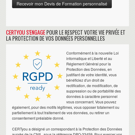
CERTYOU S'ENGAGE
POUR LE RESPECT VOTRE VIE PRIVÉE ET
LA PROTECTION DE VOS DONNÉES PERSONNELLES
Conformément à la nouvelle Loi
informatique et Liberté et au
Réglement Général pour la
Protection des Données, en
justifiant de votre identité, vous
bénéficiez d'un droit de
rectification, de modification, de
suppression ou de portabilité des
données à caractère personnel
vous concernant. Vous pouvez
également, pour des motifs légitimes, vous opposer totalement ou
partiellement à tout traitement de vos données, ou retirer un
consentement préalable donné.
CERTyou a désigné un correspondant à la Protection des Données
auprès de la CNIL, sous la référence DPO-33459. Pour exercer vos