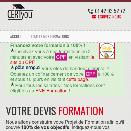
01 42 93 52 72
ECRIVEZ-NOUS
ACCUEIL
TOUTES NOS FORMATIONS
Financez votre formation à 100% !
Inscrivez-vous à nos formations en 2
CPF
minutes et avec votre
en visitant
le
site du CPF
.
Vous êtes demandeur d'emploi ?
CPF
Obtenez un cofinancement de votre
à 100%
et sous 10 jours en visitant
cette page
.
Pour tous les salariés : Nos formations sont
éligibles au
FNE-Formation
!
VOTRE DEVIS
FORMATION
Nous allons construire votre Projet de Formation afin qu'il
couvre
100% de vos objectifs
. Indiquez-nous vos