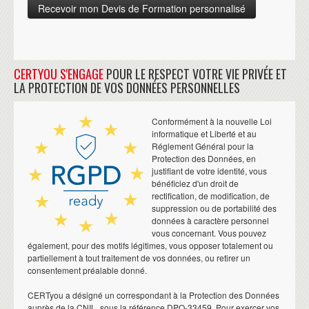
CERTYOU S'ENGAGE
POUR LE RESPECT VOTRE VIE PRIVÉE ET
LA PROTECTION DE VOS DONNÉES PERSONNELLES
Conformément à la nouvelle Loi
informatique et Liberté et au
Réglement Général pour la
Protection des Données, en
justifiant de votre identité, vous
bénéficiez d'un droit de
rectification, de modification, de
suppression ou de portabilité des
données à caractère personnel
vous concernant. Vous pouvez
également, pour des motifs légitimes, vous opposer totalement ou
partiellement à tout traitement de vos données, ou retirer un
consentement préalable donné.
CERTyou a désigné un correspondant à la Protection des Données
auprès de la CNIL, sous la référence DPO-33459. Pour exercer vos