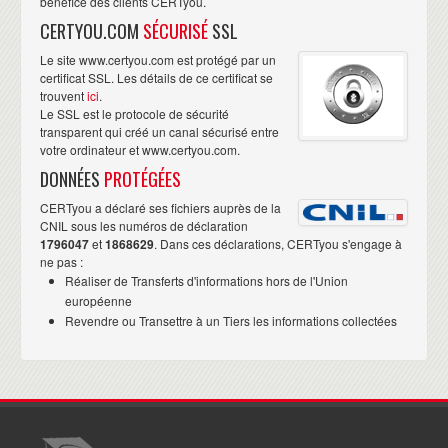
bénéfice des clients CERTyou.
CERTYOU.COM
SÉCURISÉ
SSL
Le site www.certyou.com est protégé par un
certificat SSL. Les détails de ce certificat se
trouvent
ici
.
Le SSL est le protocole de sécurité
transparent qui créé un canal sécurisé entre
votre ordinateur et www.certyou.com.
DONNÉES
PROTÉGÉES
CERTyou a déclaré ses fichiers auprès de la
CNIL sous les numéros de déclaration
1796047
et
1868629
. Dans ces déclarations, CERTyou s'engage à
ne pas :
Réaliser de Transferts d'informations hors de l'Union
européenne
Revendre ou Transettre à un Tiers les informations collectées