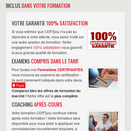
INCLUS
DANS VOTRE FORMATION
VOTRE GARANTIE
100% SATISFACTION
Si vous estimez que CERTyou n'a pas su
répondre à votre attente, vous serez invité sur
une autre session de formation. Notre
engagement
100% satisfaction
vous garantit
la plus grande qualité de formation.
EXAMENS
COMPRIS DANS LE TARIF
Pour toutes nos
Formations CERTIFIANTES
,
nous incluons les examens de certification :
ils sont clairement indiqués dans votre devis.
Pack
Comparez bien les offres de formation du
marché !
Notre offre est la
plus complète
.
COACHING
APRÈS-COURS
Votre formation CERTyou continue même
après votre formation ! Votre formateur sera
disponible pour vous aider à appliquer vos
connaissances nouvellement acquises, à