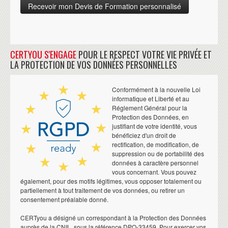
CERTYOU S'ENGAGE
POUR LE RESPECT VOTRE VIE PRIVÉE ET
LA PROTECTION DE VOS DONNÉES PERSONNELLES
Conformément à la nouvelle Loi
informatique et Liberté et au
Réglement Général pour la
Protection des Données, en
justifiant de votre identité, vous
bénéficiez d'un droit de
rectification, de modification, de
suppression ou de portabilité des
données à caractère personnel
vous concernant. Vous pouvez
également, pour des motifs légitimes, vous opposer totalement ou
partiellement à tout traitement de vos données, ou retirer un
consentement préalable donné.
CERTyou a désigné un correspondant à la Protection des Données
auprès de la CNIL, sous la référence DPO-33459. Pour exercer vos