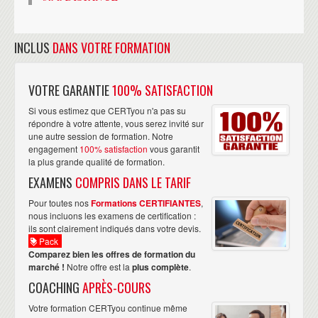
INCLUS
DANS VOTRE FORMATION
VOTRE GARANTIE
100% SATISFACTION
Si vous estimez que CERTyou n'a pas su
répondre à votre attente, vous serez invité sur
une autre session de formation. Notre
engagement
100% satisfaction
vous garantit
la plus grande qualité de formation.
EXAMENS
COMPRIS DANS LE TARIF
Pour toutes nos
Formations CERTIFIANTES
,
nous incluons les examens de certification :
ils sont clairement indiqués dans votre devis.
Pack
Comparez bien les offres de formation du
marché !
Notre offre est la
plus complète
.
COACHING
APRÈS-COURS
Votre formation CERTyou continue même