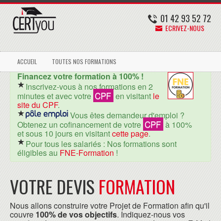
01 42 93 52 72
ECRIVEZ-NOUS
ACCUEIL
TOUTES NOS FORMATIONS
Financez votre formation à 100% !
Inscrivez-vous à nos formations en 2
CPF
minutes et avec votre
en visitant
le
site du CPF
.
Vous êtes demandeur d'emploi ?
CPF
Obtenez un cofinancement de votre
à 100%
et sous 10 jours en visitant
cette page
.
Pour tous les salariés : Nos formations sont
éligibles au
FNE-Formation
!
VOTRE DEVIS
FORMATION
Nous allons construire votre Projet de Formation afin qu'il
couvre
100% de vos objectifs
. Indiquez-nous vos