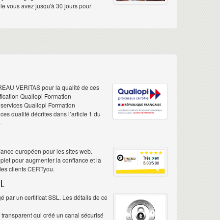
elle vous avez jusqu'à 30 jours pour
REAU VERITAS pour la qualité de ces
ification Qualiopi Formation
e services Qualiopi Formation
s qualité décrites dans l’article 1 du
.
iance européen pour les sites web.
plet pour augmenter la confiance et la
 des clients CERTyou.
L
 par un certificat SSL. Les détails de ce
é transparent qui créé un canal sécurisé