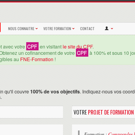
NOUS CONNAITRE
VOTRE FORMATION
CONTACT
CPF
et avec votre
en visitant
le site du CPF
.
CPF
Obtenez un cofinancement de votre
à 100% et sous 10 jou
igibles au
FNE-Formation
!
in qu'il couvre
100% de vos objectifs
. Indiquez-nous vos coord
.
VOTRE
PROJET DE FORMATION
Formation :
Comprendre l