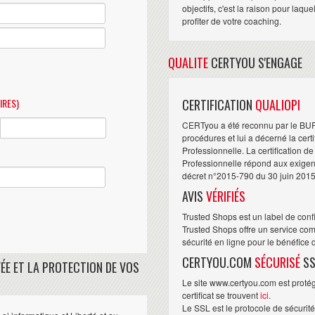
objectifs, c'est la raison pour laqu
profiter de votre coaching.
QUALITE
CERTYOU S'ENGAGE
IRES)
CERTIFICATION
QUALIOPI
CERTyou a été reconnu par le BU
procédures et lui a décerné la cert
Professionnelle. La certification d
Professionnelle répond aux exigence
décret n°2015-790 du 30 juin 2015
AVIS
VÉRIFIÉS
Trusted Shops est un label de conf
Trusted Shops offre un service com
sécurité en ligne pour le bénéfice
CERTYOU.COM
SÉCURISÉ
SS
ÉE ET LA PROTECTION DE VOS
Le site www.certyou.com est protégé
certificat se trouvent
ici
.
Le SSL est le protocole de sécurit