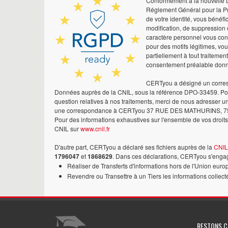
Conformément à la nouvelle Lo
Réglement Général pour la Pr
de votre identité, vous bénéfic
modification, de suppression 
caractère personnel vous co
pour des motifs légitimes, vo
partiellement à tout traitemen
consentement préalable don
CERTyou a désigné un corres
Données auprès de la CNIL, sous la référence DPO-33459. Pour
question relatives à nos traitements, merci de nous adresser u
une correspondance à CERTyou 37 RUE DES MATHURINS, 7
Pour des informations exhaustives sur l'ensemble de vos droits,
CNIL sur
www.cnil.fr
D'autre part, CERTyou a déclaré ses fichiers auprès de la
CNIL
1796047
et
1868629
. Dans ces déclarations, CERTyou s'engag
Réaliser de Transferts d'informations hors de l'Union euro
Revendre ou Transettre à un Tiers les informations collect
RESTONS 