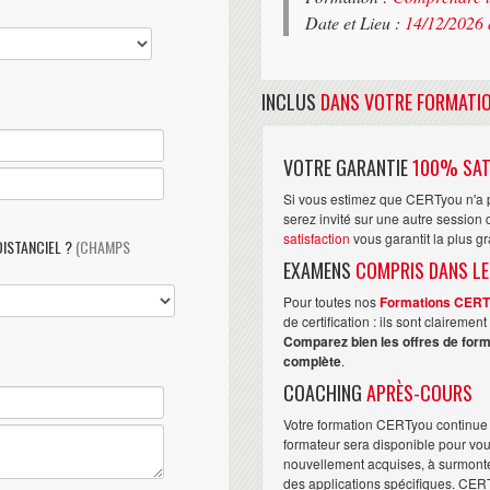
Date et Lieu :
14/12/2026 
INCLUS
DANS VOTRE FORMATI
VOTRE GARANTIE
100% SAT
Si vous estimez que CERTyou n'a p
serez invité sur une autre sessio
satisfaction
vous garantit la plus g
DISTANCIEL ?
(CHAMPS
EXAMENS
COMPRIS DANS LE
Pour toutes nos
Formations CER
de certification : ils sont claireme
Comparez bien les offres de form
complète
.
COACHING
APRÈS-COURS
Votre formation CERTyou continue 
formateur sera disponible pour vo
nouvellement acquises, à surmonter 
des applications spécifiques. CER