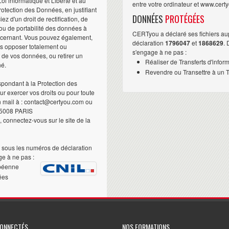
i informatique et Liberté et au
entre votre ordinateur et www.cert
otection des Données, en justifiant
DONNÉES
PROTÉGÉES
iez d'un droit de rectification, de
ou de portabilité des données à
CERTyou a déclaré ses fichiers au
ncernant. Vous pouvez également,
déclaration
1796047
et
1868629
.
us opposer totalement ou
s'engage à ne pas :
t de vos données, ou retirer un
Réaliser de Transferts d'infor
né.
Revendre ou Transettre à un Ti
pondant à la Protection des
 exercer vos droits ou pour toute
n mail à : contact@certyou.com ou
5008 PARIS
 connectez-vous sur le site de la
sous les numéros de déclaration
e à ne pas :
péenne
ées
CONNECTÉS
NOS FORMATIONS