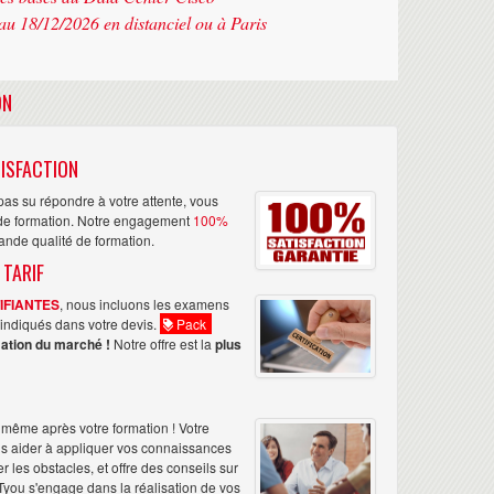
au 18/12/2026 en distanciel ou à Paris
ON
ISFACTION
as su répondre à votre attente, vous
n de formation. Notre engagement
100%
rande qualité de formation.
 TARIF
TIFIANTES
, nous incluons les examens
nt indiqués dans votre devis.
Pack
ation du marché !
Notre offre est la
plus
même après votre formation ! Votre
us aider à appliquer vos connaissances
les obstacles, et offre des conseils sur
Tyou s'engage dans la réalisation de vos