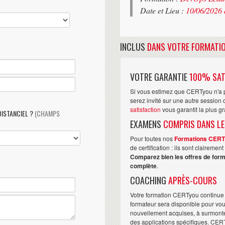
Date et Lieu :
10/06/2026 
INCLUS
DANS VOTRE FORMATI
VOTRE GARANTIE
100% SAT
Si vous estimez que CERTyou n'a p
serez invité sur une autre sessio
satisfaction
vous garantit la plus g
DISTANCIEL ?
(CHAMPS
EXAMENS
COMPRIS DANS LE
Pour toutes nos
Formations CER
de certification : ils sont claireme
Comparez bien les offres de form
complète
.
COACHING
APRÈS-COURS
Votre formation CERTyou continue 
formateur sera disponible pour vo
nouvellement acquises, à surmonter 
des applications spécifiques. CER