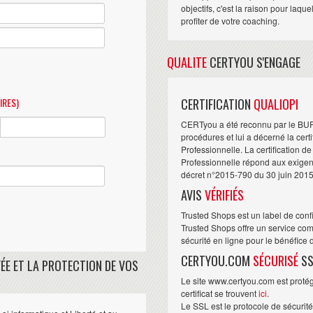
objectifs, c'est la raison pour laqu
profiter de votre coaching.
QUALITE
CERTYOU S'ENGAGE
IRES)
CERTIFICATION
QUALIOPI
CERTyou a été reconnu par le BU
procédures et lui a décerné la cert
Professionnelle. La certification d
Professionnelle répond aux exigence
décret n°2015-790 du 30 juin 2015
AVIS
VÉRIFIÉS
Trusted Shops est un label de conf
Trusted Shops offre un service com
sécurité en ligne pour le bénéfice
CERTYOU.COM
SÉCURISÉ
SS
ÉE ET LA PROTECTION DE VOS
Le site www.certyou.com est protégé
certificat se trouvent
ici
.
Le SSL est le protocole de sécurit