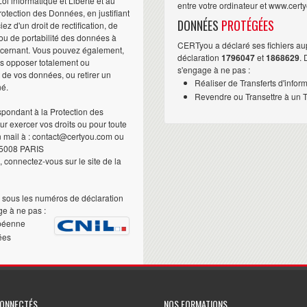
i informatique et Liberté et au
entre votre ordinateur et www.cert
otection des Données, en justifiant
DONNÉES
PROTÉGÉES
iez d'un droit de rectification, de
ou de portabilité des données à
CERTyou a déclaré ses fichiers au
ncernant. Vous pouvez également,
déclaration
1796047
et
1868629
.
us opposer totalement ou
s'engage à ne pas :
t de vos données, ou retirer un
Réaliser de Transferts d'infor
né.
Revendre ou Transettre à un Ti
pondant à la Protection des
 exercer vos droits ou pour toute
n mail à : contact@certyou.com ou
5008 PARIS
 connectez-vous sur le site de la
sous les numéros de déclaration
e à ne pas :
péenne
ées
CONNECTÉS
NOS FORMATIONS