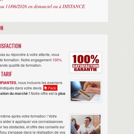
au 11/06/2026 en distanciel ou à DISTANCE
ON
ISFACTION
as su répondre à votre attente, vous
n de formation. Notre engagement
100%
rande qualité de formation.
 TARIF
TIFIANTES
, nous incluons les examens
nt indiqués dans votre devis.
Pack
ation du marché !
Notre offre est la
plus
même après votre formation ! Votre
us aider à appliquer vos connaissances
les obstacles, et offre des conseils sur
Tyou s'engage dans la réalisation de vos