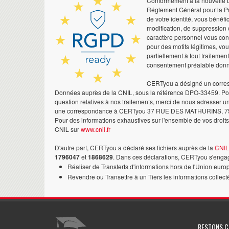
Conformément à la nouvelle Lo
Réglement Général pour la Pr
de votre identité, vous bénéfic
modification, de suppression 
caractère personnel vous co
pour des motifs légitimes, vo
partiellement à tout traitemen
consentement préalable don
CERTyou a désigné un corres
Données auprès de la CNIL, sous la référence DPO-33459. Pour
question relatives à nos traitements, merci de nous adresser u
une correspondance à CERTyou 37 RUE DES MATHURINS, 7
Pour des informations exhaustives sur l'ensemble de vos droits,
CNIL sur
www.cnil.fr
D'autre part, CERTyou a déclaré ses fichiers auprès de la
CNIL
1796047
et
1868629
. Dans ces déclarations, CERTyou s'engag
Réaliser de Transferts d'informations hors de l'Union euro
Revendre ou Transettre à un Tiers les informations collect
RESTONS 