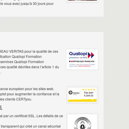
elle vous avez jusqu'à 30 jours pour
REAU VERITAS pour la qualité de ces
ification Qualiopi Formation
e services Qualiopi Formation
s qualité décrites dans l’article 1 du
.
iance européen pour les sites web.
plet pour augmenter la confiance et la
 des clients CERTyou.
L
 par un certificat SSL. Les détails de ce
é transparent qui créé un canal sécurisé