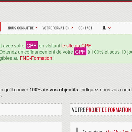
NOUS CONNAITRE
VOTRE FORMATION
CONTACT
CPF
et avec votre
en visitant
le site du CPF
.
CPF
Obtenez un cofinancement de votre
à 100% et sous 10 jou
igibles au
FNE-Formation
!
in qu'il couvre
100% de vos objectifs
. Indiquez-nous vos coord
.
VOTRE
PROJET DE FORMATION
Formation :
DevOps Lead