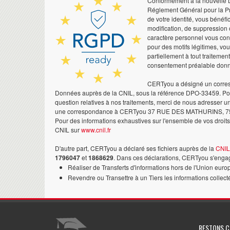
Conformément à la nouvelle Lo
Réglement Général pour la Pr
de votre identité, vous bénéfic
modification, de suppression 
caractère personnel vous co
pour des motifs légitimes, vo
partiellement à tout traitemen
consentement préalable don
CERTyou a désigné un corres
Données auprès de la CNIL, sous la référence DPO-33459. Pour
question relatives à nos traitements, merci de nous adresser u
une correspondance à CERTyou 37 RUE DES MATHURINS, 7
Pour des informations exhaustives sur l'ensemble de vos droits,
CNIL sur
www.cnil.fr
D'autre part, CERTyou a déclaré ses fichiers auprès de la
CNIL
1796047
et
1868629
. Dans ces déclarations, CERTyou s'engag
Réaliser de Transferts d'informations hors de l'Union euro
Revendre ou Transettre à un Tiers les informations collect
RESTONS 