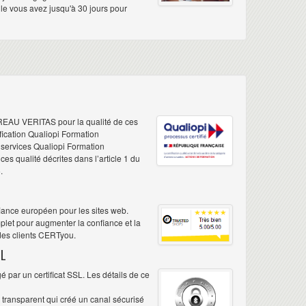
elle vous avez jusqu'à 30 jours pour
REAU VERITAS pour la qualité de ces
ification Qualiopi Formation
e services Qualiopi Formation
s qualité décrites dans l’article 1 du
.
iance européen pour les sites web.
plet pour augmenter la confiance et la
 des clients CERTyou.
L
 par un certificat SSL. Les détails de ce
é transparent qui créé un canal sécurisé