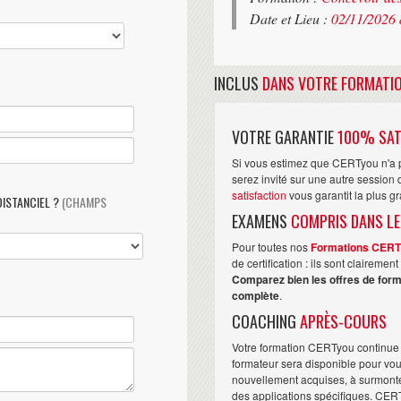
Date et Lieu :
02/11/2026 
INCLUS
DANS VOTRE FORMATI
VOTRE GARANTIE
100% SAT
Si vous estimez que CERTyou n'a p
serez invité sur une autre sessio
satisfaction
vous garantit la plus g
DISTANCIEL ?
(CHAMPS
EXAMENS
COMPRIS DANS LE
Pour toutes nos
Formations CER
de certification : ils sont claireme
Comparez bien les offres de form
complète
.
COACHING
APRÈS-COURS
Votre formation CERTyou continue 
formateur sera disponible pour vo
nouvellement acquises, à surmonter 
des applications spécifiques. CER