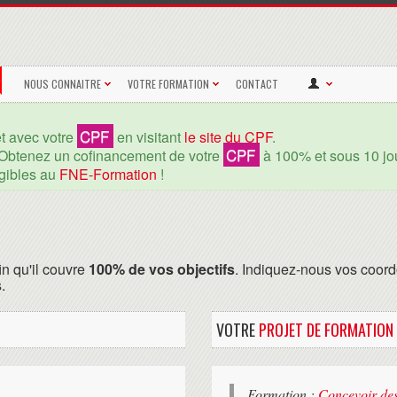
NOUS CONNAITRE
VOTRE FORMATION
CONTACT
CPF
et avec votre
en visitant
le site du CPF
.
CPF
Obtenez un cofinancement de votre
à 100% et sous 10 jou
igibles au
FNE-Formation
!
in qu'il couvre
100% de vos objectifs
. Indiquez-nous vos coord
.
VOTRE
PROJET DE FORMATION
Formation :
Concevoir des