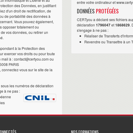
i informatique et Liberté et au
entre votre ordinateur et www.cert
otection des Données, en justifiant
DONNÉES
PROTÉGÉES
iez d'un droit de rectification, de
ou de portabilité des données à
CERTyou a déclaré ses fichiers au
ncernant. Vous pouvez également,
déclaration
1796047
et
1868629
.
us opposer totalement ou
s'engage à ne pas :
t de vos données, ou retirer un
Réaliser de Transferts d'infor
né.
Revendre ou Transettre à un Ti
pondant à la Protection des
 exercer vos droits ou pour toute
n mail à : contact@certyou.com ou
5008 PARIS
 connectez-vous sur le site de la
sous les numéros de déclaration
e à ne pas :
péenne
ées
CONNECTÉS
NOS FORMATIONS