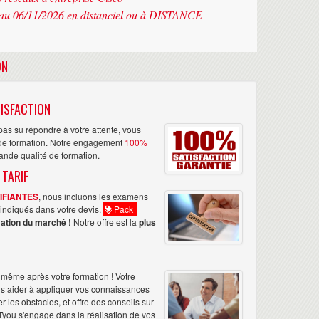
au 06/11/2026 en distanciel ou à DISTANCE
ON
ISFACTION
as su répondre à votre attente, vous
n de formation. Notre engagement
100%
rande qualité de formation.
 TARIF
TIFIANTES
, nous incluons les examens
nt indiqués dans votre devis.
Pack
ation du marché !
Notre offre est la
plus
même après votre formation ! Votre
us aider à appliquer vos connaissances
les obstacles, et offre des conseils sur
Tyou s'engage dans la réalisation de vos