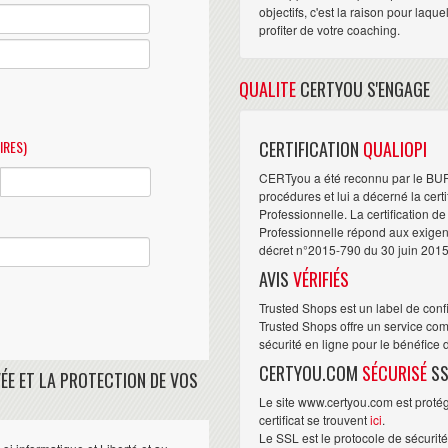
objectifs, c'est la raison pour laqu
profiter de votre coaching.
QUALITE
CERTYOU S'ENGAGE
IRES)
CERTIFICATION
QUALIOPI
CERTyou a été reconnu par le BU
procédures et lui a décerné la cert
Professionnelle. La certification d
Professionnelle répond aux exigence
décret n°2015-790 du 30 juin 2015
AVIS
VÉRIFIÉS
Trusted Shops est un label de conf
Trusted Shops offre un service com
sécurité en ligne pour le bénéfice
CERTYOU.COM
SÉCURISÉ
SS
ÉE ET LA PROTECTION DE VOS
Le site www.certyou.com est protégé
certificat se trouvent
ici
.
Le SSL est le protocole de sécurit