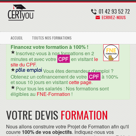
01 42 93 52 72
ECRIVEZ-NOUS
ACCUEIL
TOUTES NOS FORMATIONS
Financez votre formation à 100% !
Inscrivez-vous à nos formations en 2
CPF
minutes et avec votre
en visitant
le
site du CPF
.
Vous êtes demandeur d'emploi ?
CPF
Obtenez un cofinancement de votre
à 100%
et sous 10 jours en visitant
cette page
.
Pour tous les salariés : Nos formations sont
éligibles au
FNE-Formation
!
VOTRE DEVIS
FORMATION
Nous allons construire votre Projet de Formation afin qu'il
couvre
100% de vos objectifs
. Indiquez-nous vos