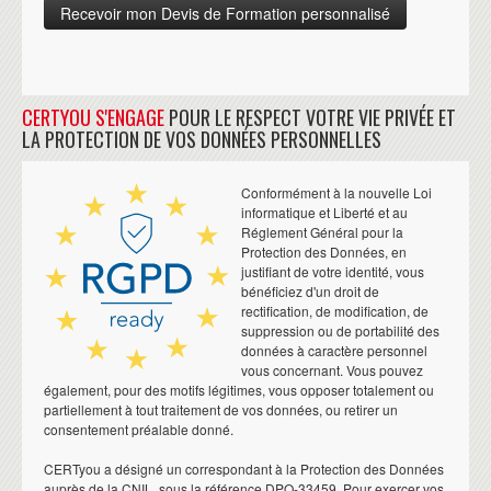
CERTYOU S'ENGAGE
POUR LE RESPECT VOTRE VIE PRIVÉE ET
LA PROTECTION DE VOS DONNÉES PERSONNELLES
Conformément à la nouvelle Loi
informatique et Liberté et au
Réglement Général pour la
Protection des Données, en
justifiant de votre identité, vous
bénéficiez d'un droit de
rectification, de modification, de
suppression ou de portabilité des
données à caractère personnel
vous concernant. Vous pouvez
également, pour des motifs légitimes, vous opposer totalement ou
partiellement à tout traitement de vos données, ou retirer un
consentement préalable donné.
CERTyou a désigné un correspondant à la Protection des Données
auprès de la CNIL, sous la référence DPO-33459. Pour exercer vos