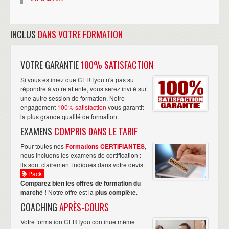
INCLUS
DANS VOTRE FORMATION
VOTRE GARANTIE
100% SATISFACTION
Si vous estimez que CERTyou n'a pas su
répondre à votre attente, vous serez invité sur
une autre session de formation. Notre
engagement
100% satisfaction
vous garantit
la plus grande qualité de formation.
EXAMENS
COMPRIS DANS LE TARIF
Pour toutes nos
Formations CERTIFIANTES
,
nous incluons les examens de certification :
ils sont clairement indiqués dans votre devis.
Pack
Comparez bien les offres de formation du
marché !
Notre offre est la
plus complète
.
COACHING
APRÈS-COURS
Votre formation CERTyou continue même