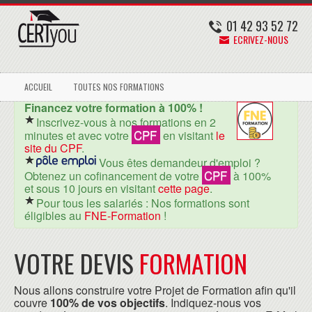
01 42 93 52 72
ECRIVEZ-NOUS
ACCUEIL
TOUTES NOS FORMATIONS
Financez votre formation à 100% !
Inscrivez-vous à nos formations en 2
CPF
minutes et avec votre
en visitant
le
site du CPF
.
Vous êtes demandeur d'emploi ?
CPF
Obtenez un cofinancement de votre
à 100%
et sous 10 jours en visitant
cette page
.
Pour tous les salariés : Nos formations sont
éligibles au
FNE-Formation
!
VOTRE DEVIS
FORMATION
Nous allons construire votre Projet de Formation afin qu'il
couvre
100% de vos objectifs
. Indiquez-nous vos