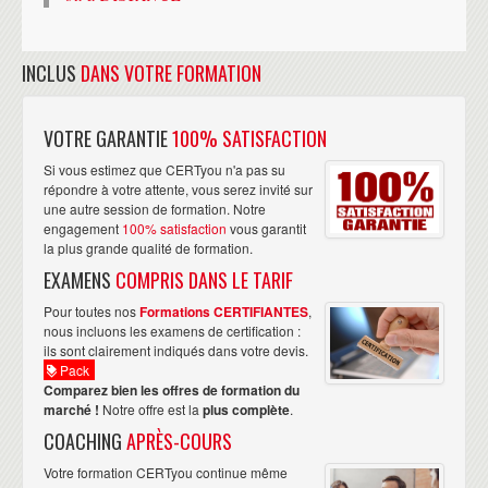
INCLUS
DANS VOTRE FORMATION
VOTRE GARANTIE
100% SATISFACTION
Si vous estimez que CERTyou n'a pas su
répondre à votre attente, vous serez invité sur
une autre session de formation. Notre
engagement
100% satisfaction
vous garantit
la plus grande qualité de formation.
EXAMENS
COMPRIS DANS LE TARIF
Pour toutes nos
Formations CERTIFIANTES
,
nous incluons les examens de certification :
ils sont clairement indiqués dans votre devis.
Pack
Comparez bien les offres de formation du
marché !
Notre offre est la
plus complète
.
COACHING
APRÈS-COURS
Votre formation CERTyou continue même