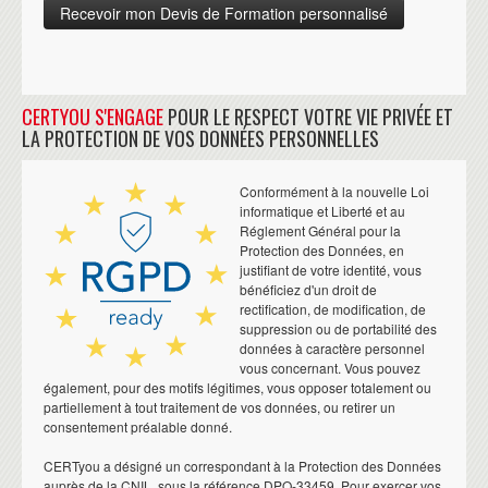
CERTYOU S'ENGAGE
POUR LE RESPECT VOTRE VIE PRIVÉE ET
LA PROTECTION DE VOS DONNÉES PERSONNELLES
Conformément à la nouvelle Loi
informatique et Liberté et au
Réglement Général pour la
Protection des Données, en
justifiant de votre identité, vous
bénéficiez d'un droit de
rectification, de modification, de
suppression ou de portabilité des
données à caractère personnel
vous concernant. Vous pouvez
également, pour des motifs légitimes, vous opposer totalement ou
partiellement à tout traitement de vos données, ou retirer un
consentement préalable donné.
CERTyou a désigné un correspondant à la Protection des Données
auprès de la CNIL, sous la référence DPO-33459. Pour exercer vos