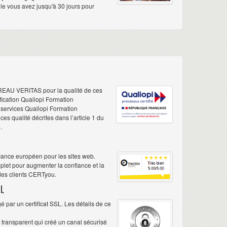
elle vous avez jusqu'à 30 jours pour
REAU VERITAS pour la qualité de ces
ification Qualiopi Formation
e services Qualiopi Formation
s qualité décrites dans l’article 1 du
.
iance européen pour les sites web.
plet pour augmenter la confiance et la
 des clients CERTyou.
L
 par un certificat SSL. Les détails de ce
é transparent qui créé un canal sécurisé