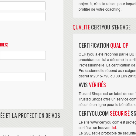
objectifs, c'est la raison pour laqu
profiter de votre coaching.
QUALITE
CERTYOU S'ENGAGE
IRES)
CERTIFICATION
QUALIOPI
CERTyou a été reconnu par le BU
procédures et lui a décerné la cert
Professionnelle. La certification d
Professionnelle répond aux exigence
décret n°2015-790 du 30 juin 2015
AVIS
VÉRIFIÉS
Trusted Shops est un label de conf
Trusted Shops offre un service com
sécurité en ligne pour le bénéfice
CERTYOU.COM
SÉCURISÉ
SS
ÉE ET LA PROTECTION DE VOS
Le site www.certyou.com est protégé
certificat se trouvent
ici
.
Le SSL est le protocole de sécurit