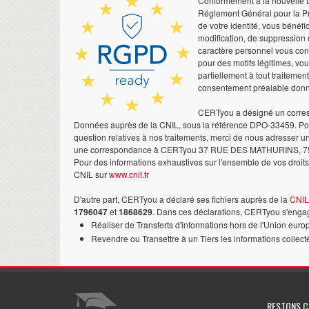
Conformément à la nouvelle Lo
Réglement Général pour la Pr
de votre identité, vous bénéfic
modification, de suppression 
caractère personnel vous co
pour des motifs légitimes, vo
partiellement à tout traitemen
consentement préalable don
CERTyou a désigné un corres
Données auprès de la CNIL, sous la référence DPO-33459. Pour
question relatives à nos traitements, merci de nous adresser u
une correspondance à CERTyou 37 RUE DES MATHURINS, 7
Pour des informations exhaustives sur l'ensemble de vos droits,
CNIL sur
www.cnil.fr
D'autre part, CERTyou a déclaré ses fichiers auprès de la
CNIL
1796047
et
1868629
. Dans ces déclarations, CERTyou s'engag
Réaliser de Transferts d'informations hors de l'Union euro
Revendre ou Transettre à un Tiers les informations collect
RESTONS 