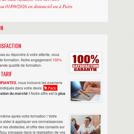
au 01/09/2026 en distanciel ou à Paris
ON
ISFACTION
as su répondre à votre attente, vous
n de formation. Notre engagement
100%
rande qualité de formation.
 TARIF
TIFIANTES
, nous incluons les examens
nt indiqués dans votre devis.
Pack
ation du marché !
Notre offre est la
plus
même après votre formation ! Votre
us aider à appliquer vos connaissances
les obstacles, et offre des conseils sur
Tyou s'engage dans la réalisation de vos