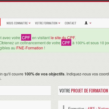
NOUS CONNAITRE
VOTRE FORMATION
CONTACT
CPF
et avec votre
en visitant
le site du CPF
.
CPF
Obtenez un cofinancement de votre
à 100% et sous 10 jou
igibles au
FNE-Formation
!
in qu'il couvre
100% de vos objectifs
. Indiquez-nous vos coord
.
VOTRE
PROJET DE FORMATION
Formation :
AWS : Notion