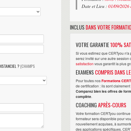
Date et Lieu :
01/09/2026 
INCLUS
DANS VOTRE FORMATI
VOTRE GARANTIE
100% SAT
Si vous estimez que CERTyou n'a p
serez invité sur une autre sessio
satisfaction
vous garantit la plus g
DISTANCIEL ?
(CHAMPS
EXAMENS
COMPRIS DANS LE
Pour toutes nos
Formations CER
de certification : ils sont claireme
Comparez bien les offres de form
complète
.
COACHING
APRÈS-COURS
Votre formation CERTyou continue 
formateur sera disponible pour vo
nouvellement acquises, à surmonter 
des applications spécifiques. CER