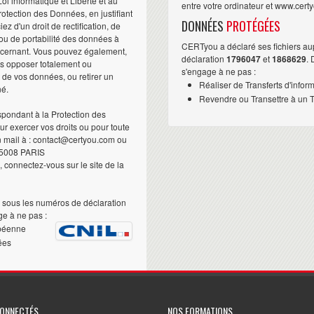
i informatique et Liberté et au
entre votre ordinateur et www.cert
otection des Données, en justifiant
DONNÉES
PROTÉGÉES
iez d'un droit de rectification, de
ou de portabilité des données à
CERTyou a déclaré ses fichiers au
ncernant. Vous pouvez également,
déclaration
1796047
et
1868629
.
us opposer totalement ou
s'engage à ne pas :
t de vos données, ou retirer un
Réaliser de Transferts d'infor
né.
Revendre ou Transettre à un Ti
pondant à la Protection des
 exercer vos droits ou pour toute
n mail à : contact@certyou.com ou
5008 PARIS
 connectez-vous sur le site de la
sous les numéros de déclaration
e à ne pas :
péenne
ées
CONNECTÉS
NOS FORMATIONS