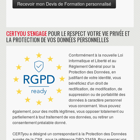
CERTYOU S'ENGAGE
POUR LE RESPECT VOTRE VIE PRIVÉE ET
LA PROTECTION DE VOS DONNÉES PERSONNELLES
Conformément à la nouvelle Loi
informatique et Liberté et au
Réglement Général pour la
Protection des Données, en
justifiant de votre identité, vous
bénéficiez d'un droit de
rectification, de modification, de
suppression ou de portabilité des
données à caractère personnel
vous concernant. Vous pouvez
également, pour des motifs légitimes, vous opposer totalement ou
partiellement à tout traitement de vos données, ou retirer un
consentement préalable donné.
CERTyou a désigné un correspondant à la Protection des Données
auprès de la CNIL, sous la référence DPO-33459. Pour exercer vos