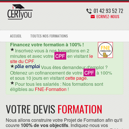
01 42 93 52 72
ECRIVEZ-NOUS
ACCUEIL
TOUTES NOS FORMATIONS
Financez votre formation à 100% !
Inscrivez-vous à nos formations en 2
CPF
minutes et avec votre
en visitant
le
site du CPF
.
Vous êtes demandeur d'emploi ?
CPF
Obtenez un cofinancement de votre
à 100%
et sous 10 jours en visitant
cette page
.
Pour tous les salariés : Nos formations sont
éligibles au
FNE-Formation
!
VOTRE DEVIS
FORMATION
Nous allons construire votre Projet de Formation afin qu'il
couvre
100% de vos objectifs
. Indiquez-nous vos