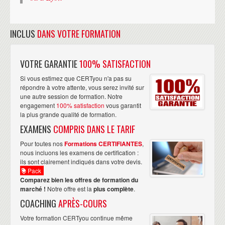
INCLUS
DANS VOTRE FORMATION
VOTRE GARANTIE
100% SATISFACTION
Si vous estimez que CERTyou n'a pas su
répondre à votre attente, vous serez invité sur
une autre session de formation. Notre
engagement
100% satisfaction
vous garantit
la plus grande qualité de formation.
EXAMENS
COMPRIS DANS LE TARIF
Pour toutes nos
Formations CERTIFIANTES
,
nous incluons les examens de certification :
ils sont clairement indiqués dans votre devis.
Pack
Comparez bien les offres de formation du
marché !
Notre offre est la
plus complète
.
COACHING
APRÈS-COURS
Votre formation CERTyou continue même