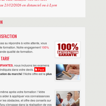
au 21/12/2026 en distanciel ou à Lyon
ON
ISFACTION
as su répondre à votre attente, vous
n de formation. Notre engagement
100%
rande qualité de formation.
 TARIF
TIFIANTES
, nous incluons les examens
nt indiqués dans votre devis.
Pack
ation du marché !
Notre offre est la
plus
même après votre formation ! Votre
us aider à appliquer vos connaissances
les obstacles, et offre des conseils sur
Tyou s'engage dans la réalisation de vos