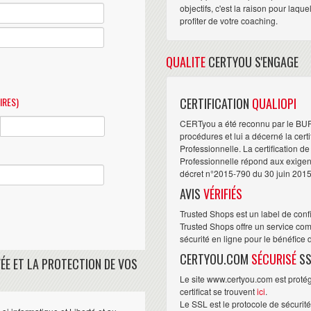
objectifs, c'est la raison pour laqu
profiter de votre coaching.
QUALITE
CERTYOU S'ENGAGE
IRES)
CERTIFICATION
QUALIOPI
CERTyou a été reconnu par le BU
procédures et lui a décerné la cert
Professionnelle. La certification d
Professionnelle répond aux exigence
décret n°2015-790 du 30 juin 2015
AVIS
VÉRIFIÉS
Trusted Shops est un label de conf
Trusted Shops offre un service com
sécurité en ligne pour le bénéfice
CERTYOU.COM
SÉCURISÉ
SS
ÉE ET LA PROTECTION DE VOS
Le site www.certyou.com est protégé
certificat se trouvent
ici
.
Le SSL est le protocole de sécurit