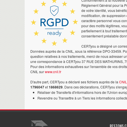
Conformément à la nouvelle Lo
Réglement Général pour la Pr
de votre identité, vous bénéfic
modification, de suppression 
caractère personnel vous co
pour des motifs légitimes, vo
partiellement à tout traitemen
consentement préalable don
CERTyou a désigné un corres
Données auprès de la CNIL, sous la référence DPO-33459. Pour
question relatives à nos traitements, merci de nous adresser u
une correspondance à CERTyou 37 RUE DES MATHURINS, 7
Pour des informations exhaustives sur l'ensemble de vos droits,
CNIL sur
www.cnil.fr
D'autre part, CERTyou a déclaré ses fichiers auprès de la
CNIL
1796047
et
1868629
. Dans ces déclarations, CERTyou s'engag
Réaliser de Transferts d'informations hors de l'Union euro
Revendre ou Transettre à un Tiers les informations collect
RESTONS 