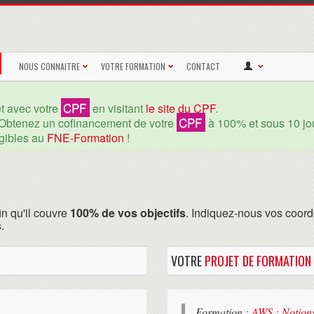
NOUS CONNAITRE
VOTRE FORMATION
CONTACT
CPF
et avec votre
en visitant
le site du CPF
.
CPF
Obtenez un cofinancement de votre
à 100% et sous 10 jou
igibles au
FNE-Formation
!
in qu'il couvre
100% de vos objectifs
. Indiquez-nous vos coord
.
VOTRE
PROJET DE FORMATION
Formation :
AWS : Notion