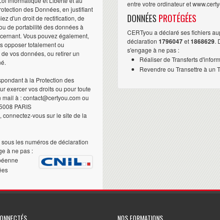
i informatique et Liberté et au
entre votre ordinateur et www.cert
otection des Données, en justifiant
DONNÉES
PROTÉGÉES
iez d'un droit de rectification, de
ou de portabilité des données à
CERTyou a déclaré ses fichiers au
ncernant. Vous pouvez également,
déclaration
1796047
et
1868629
.
us opposer totalement ou
s'engage à ne pas :
t de vos données, ou retirer un
Réaliser de Transferts d'infor
né.
Revendre ou Transettre à un Ti
pondant à la Protection des
 exercer vos droits ou pour toute
n mail à : contact@certyou.com ou
5008 PARIS
 connectez-vous sur le site de la
sous les numéros de déclaration
e à ne pas :
péenne
ées
CONNECTÉS
NOS FORMATIONS