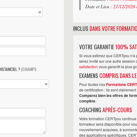
Date et Lieu :
21/12/2026 
INCLUS
DANS VOTRE FORMATI
VOTRE GARANTIE
100% SAT
Si vous estimez que CERTyou n'a p
serez invité sur une autre sessio
satisfaction
vous garantit la plus g
DISTANCIEL ?
(CHAMPS
EXAMENS
COMPRIS DANS LE
Pour toutes nos
Formations CER
de certification : ils sont claireme
Comparez bien les offres de form
complète
.
COACHING
APRÈS-COURS
Votre formation CERTyou continue 
formateur sera disponible pour vo
nouvellement acquises, à surmonter 
des applications spécifiques. CER