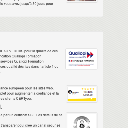
elle vous avez jusqu'à 30 jours pour
REAU VERITAS pour la qualité de ces
ification Qualiopi Formation
e services Qualiopi Formation
s qualité décrites dans l’article 1 du
.
iance européen pour les sites web.
plet pour augmenter la confiance et la
 des clients CERTyou.
L
 par un certificat SSL. Les détails de ce
é transparent qui créé un canal sécurisé