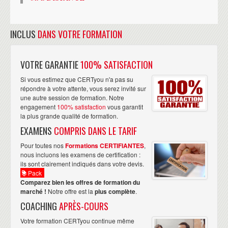
INCLUS
DANS VOTRE FORMATION
VOTRE GARANTIE
100% SATISFACTION
Si vous estimez que CERTyou n'a pas su
répondre à votre attente, vous serez invité sur
une autre session de formation. Notre
engagement
100% satisfaction
vous garantit
la plus grande qualité de formation.
EXAMENS
COMPRIS DANS LE TARIF
Pour toutes nos
Formations CERTIFIANTES
,
nous incluons les examens de certification :
ils sont clairement indiqués dans votre devis.
Pack
Comparez bien les offres de formation du
marché !
Notre offre est la
plus complète
.
COACHING
APRÈS-COURS
Votre formation CERTyou continue même