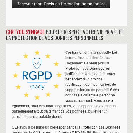
CERTYOU S'ENGAGE
POUR LE RESPECT VOTRE VIE PRIVÉE ET
LA PROTECTION DE VOS DONNÉES PERSONNELLES
Conformément à la nouvelle Loi
informatique et Liberté et au
Réglement Général pour la
Protection des Données, en
justifiant de votre identité, vous
bénéficiez d'un droit de
rectification, de modification, de
suppression ou de portabilité des
données à caractère personnel
vous concernant. Vous pouvez
également, pour des motifs légitimes, vous opposer totalement ou
partiellement à tout traitement de vos données, ou retirer un
consentement préalable donné.
CERTyou a désigné un correspondant à la Protection des Données
auprès de la CNIL, sous la référence DPO-33459. Pour exercer vos