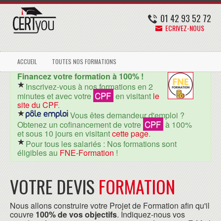
01 42 93 52 72
ECRIVEZ-NOUS
ACCUEIL
TOUTES NOS FORMATIONS
Financez votre formation à 100% !
Inscrivez-vous à nos formations en 2
CPF
minutes et avec votre
en visitant
le
site du CPF
.
Vous êtes demandeur d'emploi ?
CPF
Obtenez un cofinancement de votre
à 100%
et sous 10 jours en visitant
cette page
.
Pour tous les salariés : Nos formations sont
éligibles au
FNE-Formation
!
VOTRE DEVIS
FORMATION
Nous allons construire votre Projet de Formation afin qu'il
couvre
100% de vos objectifs
. Indiquez-nous vos