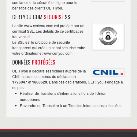
confiance et la sécurité en ligne pour le
bénéfice des clients CERTyou.
CERTYOU.COM
SÉCURISÉ
SSL
Le site www.certyou.com est protégé par un
certificat SSL. Les détails de ce certificat se
trouvent
ici
.
Le SSL est le protocole de sécurité
transparent qui créé un canal sécurisé entre
votre ordinateur et www.certyou.com.
DONNÉES
PROTÉGÉES
CERTyou a déclaré ses fichiers auprès de la
CNIL sous les numéros de déclaration
1796047
et
1868629
. Dans ces déclarations, CERTyou s'engage à
ne pas :
Réaliser de Transferts d'informations hors de l'Union
européenne
Revendre ou Transettre à un Tiers les informations collectées