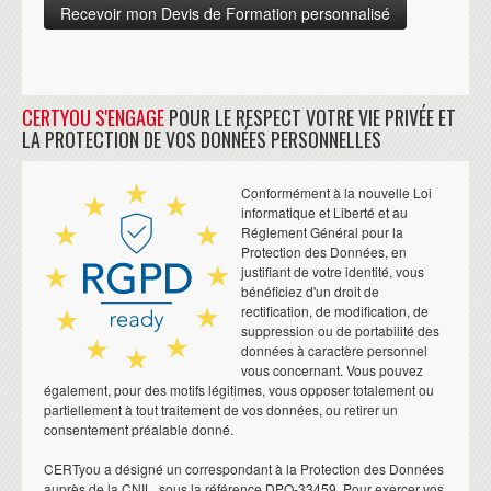
CERTYOU S'ENGAGE
POUR LE RESPECT VOTRE VIE PRIVÉE ET
LA PROTECTION DE VOS DONNÉES PERSONNELLES
Conformément à la nouvelle Loi
informatique et Liberté et au
Réglement Général pour la
Protection des Données, en
justifiant de votre identité, vous
bénéficiez d'un droit de
rectification, de modification, de
suppression ou de portabilité des
données à caractère personnel
vous concernant. Vous pouvez
également, pour des motifs légitimes, vous opposer totalement ou
partiellement à tout traitement de vos données, ou retirer un
consentement préalable donné.
CERTyou a désigné un correspondant à la Protection des Données
auprès de la CNIL, sous la référence DPO-33459. Pour exercer vos