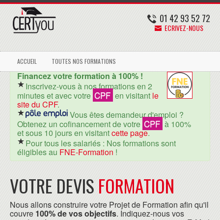
01 42 93 52 72
ECRIVEZ-NOUS
ACCUEIL
TOUTES NOS FORMATIONS
Financez votre formation à 100% !
Inscrivez-vous à nos formations en 2
CPF
minutes et avec votre
en visitant
le
site du CPF
.
Vous êtes demandeur d'emploi ?
CPF
Obtenez un cofinancement de votre
à 100%
et sous 10 jours en visitant
cette page
.
Pour tous les salariés : Nos formations sont
éligibles au
FNE-Formation
!
VOTRE DEVIS
FORMATION
Nous allons construire votre Projet de Formation afin qu'il
couvre
100% de vos objectifs
. Indiquez-nous vos