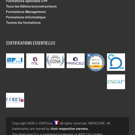
Formations Spéciales CPF
Tous les Editeurs/constructeurs
Formations Management
Formations Informatique
Toutes les formations
CERTIFICATIONS ESSENTIELLES
Copyright 2026 © CERTyou
All rights reserved. MERCURE. All
trademarks are owned by
.
their respective owners
The Swirl logo™ is a registered trademark of AXELOS Limited.