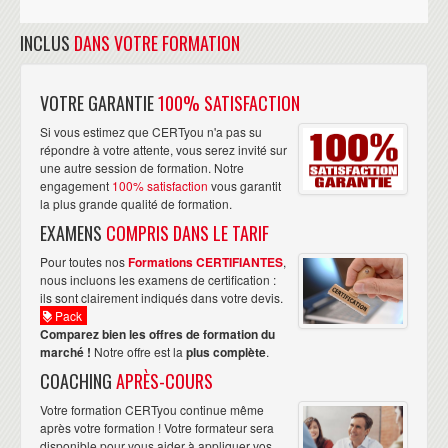
INCLUS
DANS VOTRE FORMATION
VOTRE GARANTIE
100% SATISFACTION
Si vous estimez que CERTyou n'a pas su
répondre à votre attente, vous serez invité sur
une autre session de formation. Notre
engagement
100% satisfaction
vous garantit
la plus grande qualité de formation.
EXAMENS
COMPRIS DANS LE TARIF
Pour toutes nos
Formations CERTIFIANTES
,
nous incluons les examens de certification :
ils sont clairement indiqués dans votre devis.
Pack
Comparez bien les offres de formation du
marché !
Notre offre est la
plus complète
.
COACHING
APRÈS-COURS
Votre formation CERTyou continue même
après votre formation ! Votre formateur sera
disponible pour vous aider à appliquer vos