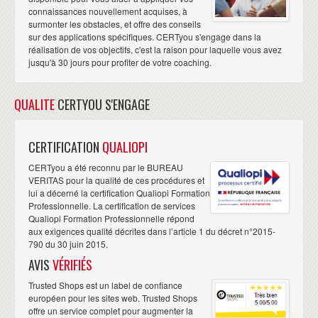
connaissances nouvellement acquises, à
surmonter les obstacles, et offre des conseils
sur des applications spécifiques. CERTyou s'engage dans la
réalisation de vos objectifs, c'est la raison pour laquelle vous avez
jusqu'à 30 jours pour profiter de votre coaching.
QUALITE
CERTYOU S'ENGAGE
CERTIFICATION
QUALIOPI
CERTyou a été reconnu par le BUREAU
VERITAS pour la qualité de ces procédures et
lui a décerné la certification Qualiopi Formation
Professionnelle. La certification de services
Qualiopi Formation Professionnelle répond
aux exigences qualité décrites dans l’article 1 du décret n°2015-
790 du 30 juin 2015.
AVIS
VÉRIFIÉS
Trusted Shops est un label de confiance
européen pour les sites web. Trusted Shops
offre un service complet pour augmenter la