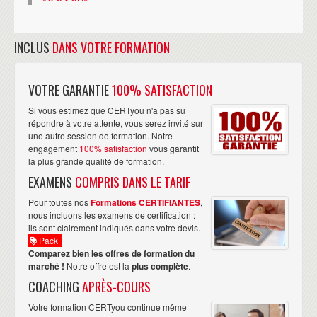
INCLUS
DANS VOTRE FORMATION
VOTRE GARANTIE
100% SATISFACTION
Si vous estimez que CERTyou n'a pas su
répondre à votre attente, vous serez invité sur
une autre session de formation. Notre
engagement
100% satisfaction
vous garantit
la plus grande qualité de formation.
EXAMENS
COMPRIS DANS LE TARIF
Pour toutes nos
Formations CERTIFIANTES
,
nous incluons les examens de certification :
ils sont clairement indiqués dans votre devis.
Pack
Comparez bien les offres de formation du
marché !
Notre offre est la
plus complète
.
COACHING
APRÈS-COURS
Votre formation CERTyou continue même