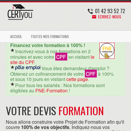
01 42 93 52 72
ECRIVEZ-NOUS
ACCUEIL
TOUTES NOS FORMATIONS
Financez votre formation à 100% !
Inscrivez-vous à nos formations en 2
CPF
minutes et avec votre
en visitant
le
site du CPF
.
Vous êtes demandeur d'emploi ?
CPF
Obtenez un cofinancement de votre
à 100%
et sous 10 jours en visitant
cette page
.
Pour tous les salariés : Nos formations sont
éligibles au
FNE-Formation
!
VOTRE DEVIS
FORMATION
Nous allons construire votre Projet de Formation afin qu'il
couvre
100% de vos objectifs
. Indiquez-nous vos