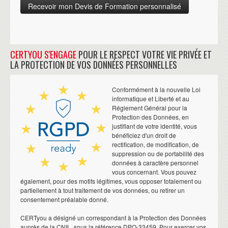
CERTYOU S'ENGAGE
POUR LE RESPECT VOTRE VIE PRIVÉE ET
LA PROTECTION DE VOS DONNÉES PERSONNELLES
Conformément à la nouvelle Loi
informatique et Liberté et au
Réglement Général pour la
Protection des Données, en
justifiant de votre identité, vous
bénéficiez d'un droit de
rectification, de modification, de
suppression ou de portabilité des
données à caractère personnel
vous concernant. Vous pouvez
également, pour des motifs légitimes, vous opposer totalement ou
partiellement à tout traitement de vos données, ou retirer un
consentement préalable donné.
CERTyou a désigné un correspondant à la Protection des Données
auprès de la CNIL, sous la référence DPO-33459. Pour exercer vos