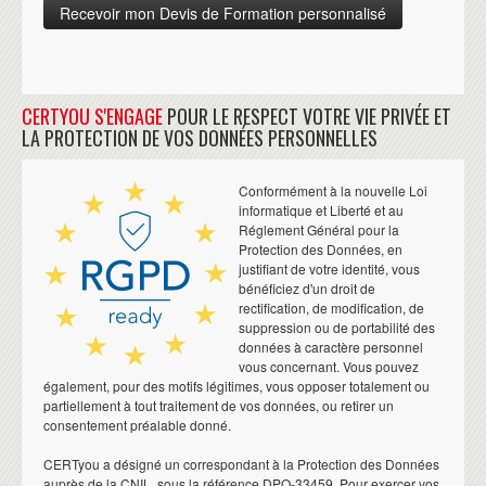
CERTYOU S'ENGAGE
POUR LE RESPECT VOTRE VIE PRIVÉE ET
LA PROTECTION DE VOS DONNÉES PERSONNELLES
Conformément à la nouvelle Loi
informatique et Liberté et au
Réglement Général pour la
Protection des Données, en
justifiant de votre identité, vous
bénéficiez d'un droit de
rectification, de modification, de
suppression ou de portabilité des
données à caractère personnel
vous concernant. Vous pouvez
également, pour des motifs légitimes, vous opposer totalement ou
partiellement à tout traitement de vos données, ou retirer un
consentement préalable donné.
CERTyou a désigné un correspondant à la Protection des Données
auprès de la CNIL, sous la référence DPO-33459. Pour exercer vos