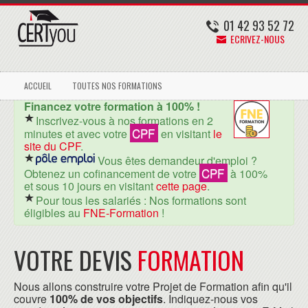
01 42 93 52 72
ECRIVEZ-NOUS
ACCUEIL
TOUTES NOS FORMATIONS
Financez votre formation à 100% !
Inscrivez-vous à nos formations en 2
CPF
minutes et avec votre
en visitant
le
site du CPF
.
Vous êtes demandeur d'emploi ?
CPF
Obtenez un cofinancement de votre
à 100%
et sous 10 jours en visitant
cette page
.
Pour tous les salariés : Nos formations sont
éligibles au
FNE-Formation
!
VOTRE DEVIS
FORMATION
Nous allons construire votre Projet de Formation afin qu'il
couvre
100% de vos objectifs
. Indiquez-nous vos