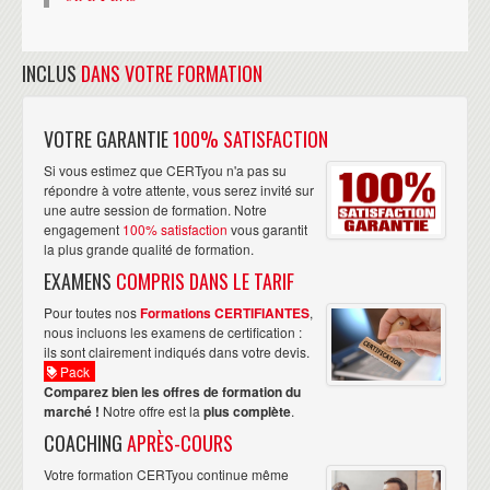
INCLUS
DANS VOTRE FORMATION
VOTRE GARANTIE
100% SATISFACTION
Si vous estimez que CERTyou n'a pas su
répondre à votre attente, vous serez invité sur
une autre session de formation. Notre
engagement
100% satisfaction
vous garantit
la plus grande qualité de formation.
EXAMENS
COMPRIS DANS LE TARIF
Pour toutes nos
Formations CERTIFIANTES
,
nous incluons les examens de certification :
ils sont clairement indiqués dans votre devis.
Pack
Comparez bien les offres de formation du
marché !
Notre offre est la
plus complète
.
COACHING
APRÈS-COURS
Votre formation CERTyou continue même