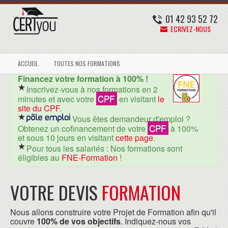
01 42 93 52 72
ECRIVEZ-NOUS
ACCUEIL
TOUTES NOS FORMATIONS
Financez votre formation à 100% !
Inscrivez-vous à nos formations en 2
CPF
minutes et avec votre
en visitant
le
site du CPF
.
Vous êtes demandeur d'emploi ?
CPF
Obtenez un cofinancement de votre
à 100%
et sous 10 jours en visitant
cette page
.
Pour tous les salariés : Nos formations sont
éligibles au
FNE-Formation
!
VOTRE DEVIS
FORMATION
Nous allons construire votre Projet de Formation afin qu'il
couvre
100% de vos objectifs
. Indiquez-nous vos