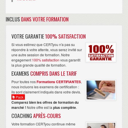
INCLUS
DANS VOTRE FORMATION
VOTRE GARANTIE
100% SATISFACTION
Si vous estimez que CERTyou n'a pas su
répondre à votre attente, vous serez invité sur
une autre session de formation. Notre
engagement
100% satisfaction
vous garantit
la plus grande qualité de formation.
EXAMENS
COMPRIS DANS LE TARIF
Pour toutes nos
Formations CERTIFIANTES
,
nous incluons les examens de certification :
ils sont clairement indiqués dans votre devis.
Pack
Comparez bien les offres de formation du
marché !
Notre offre est la
plus complète
.
COACHING
APRÈS-COURS
Votre formation CERTyou continue même