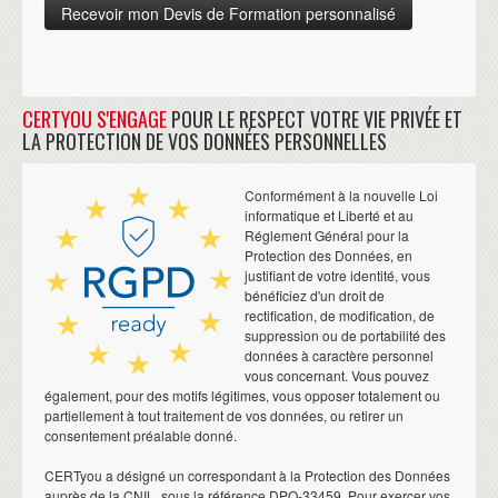
CERTYOU S'ENGAGE
POUR LE RESPECT VOTRE VIE PRIVÉE ET
LA PROTECTION DE VOS DONNÉES PERSONNELLES
Conformément à la nouvelle Loi
informatique et Liberté et au
Réglement Général pour la
Protection des Données, en
justifiant de votre identité, vous
bénéficiez d'un droit de
rectification, de modification, de
suppression ou de portabilité des
données à caractère personnel
vous concernant. Vous pouvez
également, pour des motifs légitimes, vous opposer totalement ou
partiellement à tout traitement de vos données, ou retirer un
consentement préalable donné.
CERTyou a désigné un correspondant à la Protection des Données
auprès de la CNIL, sous la référence DPO-33459. Pour exercer vos