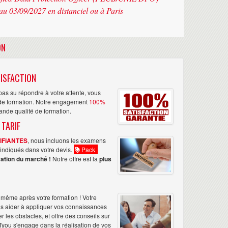
au 03/09/2027 en distanciel ou à Paris
ON
ISFACTION
as su répondre à votre attente, vous
n de formation. Notre engagement
100%
rande qualité de formation.
 TARIF
TIFIANTES
, nous incluons les examens
nt indiqués dans votre devis.
Pack
ation du marché !
Notre offre est la
plus
même après votre formation ! Votre
us aider à appliquer vos connaissances
les obstacles, et offre des conseils sur
Tyou s'engage dans la réalisation de vos