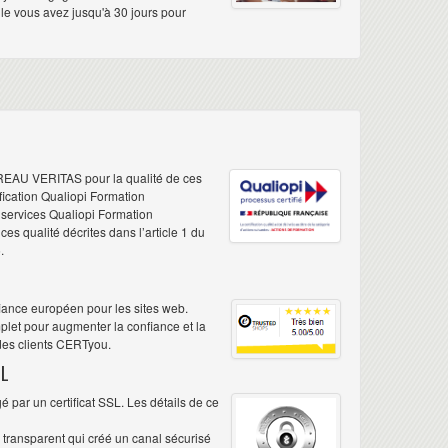
elle vous avez jusqu'à 30 jours pour
REAU VERITAS pour la qualité de ces
ification Qualiopi Formation
e services Qualiopi Formation
s qualité décrites dans l’article 1 du
.
iance européen pour les sites web.
plet pour augmenter la confiance et la
 des clients CERTyou.
L
 par un certificat SSL. Les détails de ce
é transparent qui créé un canal sécurisé