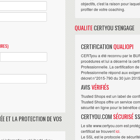
objectifs, c'est la raison pour laqu
profiter de votre coaching.
QUALITE
CERTYOU S'ENGAGE
IRES)
CERTIFICATION
QUALIOPI
CERTyou a été reconnu par le BU
procédures et lui a décerné la cert
Professionnelle. La certification d
Professionnelle répond aux exigence
décret n°2015-790 du 30 juin 2015
AVIS
VÉRIFIÉS
Trusted Shops est un label de conf
Trusted Shops offre un service com
sécurité en ligne pour le bénéfice
CERTYOU.COM
SÉCURISÉ
SS
ÉE ET LA PROTECTION DE VOS
Le site www.certyou.com est protégé
certificat se trouvent
ici
.
Le SSL est le protocole de sécurit