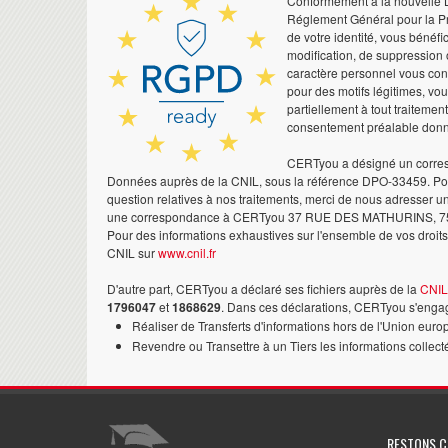
Conformément à la nouvelle Lo
Réglement Général pour la Pr
de votre identité, vous bénéfic
modification, de suppression 
caractère personnel vous co
pour des motifs légitimes, vo
partiellement à tout traitemen
consentement préalable don
CERTyou a désigné un corres
Données auprès de la CNIL, sous la référence DPO-33459. Pour
question relatives à nos traitements, merci de nous adresser u
une correspondance à CERTyou 37 RUE DES MATHURINS, 7
Pour des informations exhaustives sur l'ensemble de vos droits,
CNIL sur
www.cnil.fr
D'autre part, CERTyou a déclaré ses fichiers auprès de la
CNIL
1796047
et
1868629
. Dans ces déclarations, CERTyou s'engag
Réaliser de Transferts d'informations hors de l'Union euro
Revendre ou Transettre à un Tiers les informations collect
RESTONS 