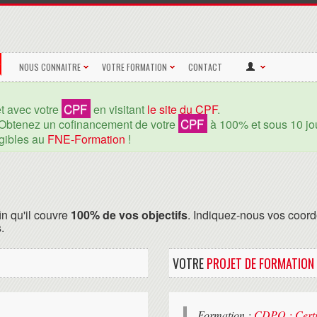
NOUS CONNAITRE
VOTRE FORMATION
CONTACT
CPF
et avec votre
en visitant
le site du CPF
.
CPF
Obtenez un cofinancement de votre
à 100% et sous 10 jou
igibles au
FNE-Formation
!
in qu'il couvre
100% de vos objectifs
. Indiquez-nous vos coord
.
VOTRE
PROJET DE FORMATION
Formation :
CDPO : Certi