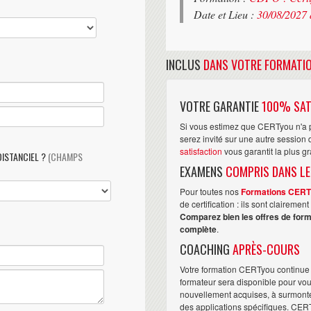
Date et Lieu :
30/08/2027 
INCLUS
DANS VOTRE FORMATI
VOTRE GARANTIE
100% SAT
Si vous estimez que CERTyou n'a p
serez invité sur une autre sessio
satisfaction
vous garantit la plus g
DISTANCIEL ?
(CHAMPS
EXAMENS
COMPRIS DANS LE
Pour toutes nos
Formations CER
de certification : ils sont claireme
Comparez bien les offres de form
complète
.
COACHING
APRÈS-COURS
Votre formation CERTyou continue 
formateur sera disponible pour vo
nouvellement acquises, à surmonter 
des applications spécifiques. CER