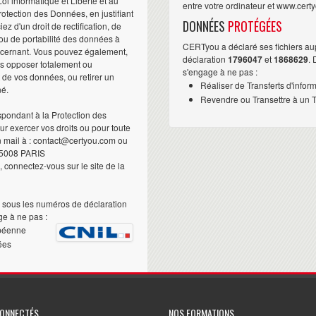
i informatique et Liberté et au
entre votre ordinateur et www.cert
otection des Données, en justifiant
DONNÉES
PROTÉGÉES
iez d'un droit de rectification, de
ou de portabilité des données à
CERTyou a déclaré ses fichiers au
ncernant. Vous pouvez également,
déclaration
1796047
et
1868629
.
us opposer totalement ou
s'engage à ne pas :
t de vos données, ou retirer un
Réaliser de Transferts d'infor
né.
Revendre ou Transettre à un Ti
pondant à la Protection des
 exercer vos droits ou pour toute
n mail à : contact@certyou.com ou
5008 PARIS
 connectez-vous sur le site de la
sous les numéros de déclaration
e à ne pas :
péenne
ées
CONNECTÉS
NOS FORMATIONS